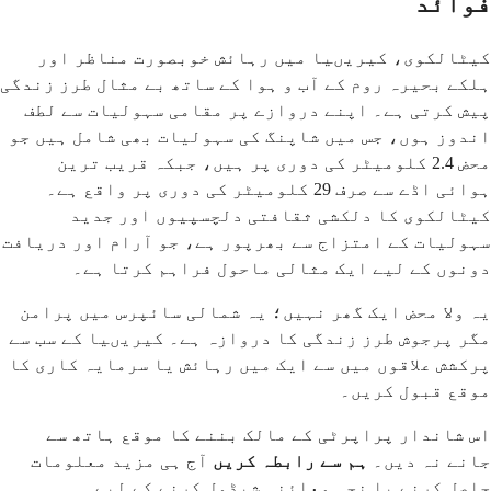
فوائد
کیٹالکوی، کیریںیا میں رہائش خوبصورت مناظر اور
ہلکے بحیرہ روم کے آب و ہوا کے ساتھ بے مثال طرز زندگی
پیش کرتی ہے۔ اپنے دروازے پر مقامی سہولیات سے لطف
اندوز ہوں، جس میں شاپنگ کی سہولیات بھی شامل ہیں جو
محض 2.4 کلومیٹر کی دوری پر ہیں، جبکہ قریب ترین
ہوائی اڈے سے صرف 29 کلومیٹر کی دوری پر واقع ہے۔
کیٹالکوی کا دلکشی ثقافتی دلچسپیوں اور جدید
سہولیات کے امتزاج سے بھرپور ہے، جو آرام اور دریافت
دونوں کے لیے ایک مثالی ماحول فراہم کرتا ہے۔
یہ ولا محض ایک گھر نہیں؛ یہ شمالی سائپرس میں پرامن
مگر پرجوش طرز زندگی کا دروازہ ہے۔ کیریںیا کے سب سے
پرکشش علاقوں میں سے ایک میں رہائش یا سرمایہ کاری کا
موقع قبول کریں۔
اس شاندار پراپرٹی کے مالک بننے کا موقع ہاتھ سے
جانے نہ دیں۔
ہم سے رابطہ کریں
آج ہی مزید معلومات
حاصل کرنے یا نجی معائنہ شیڈول کرنے کے لیے۔