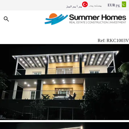
EUR
پسندیدہ
PK
پراپرٹیز
Ref:
RKC1003V