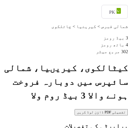
PK
شمالی قبرص > کیرینیا > چاتلکوی
3
بیڈ رومز
4
باتھ رومز
302
مربع میٹر
کیٹالکوی، کیریںیا، شمالی
سائپرس میں دوبارہ فروخت
ہونے والا 3 بیڈ روم ولا
تفصیلی PDF ڈاؤن لوڈ کریں
پراپرٹی کی تفصیلات