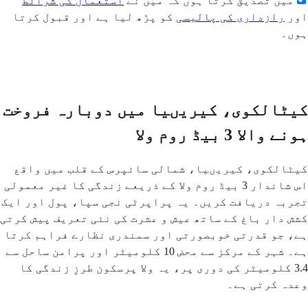
میں تصدیق کرتا ہوں کہ میں نے
استعمال کی شرائط
اور
رازداری کی پالیسی
کو پڑھ لیا ہے اور قبول کرتا
ہوں۔
بھیجیں
کیٹالکوی، کیریںیا میں دوبارہ فروخت
ہونے والا 3 بیڈ روم ولا
کیٹالکوی، کیریںیا، شمالی سائپرس کے قلب میں واقع
اس شاندار 3 بیڈ روم ولا کے ذریعے زندگی کا غیر معمولی
تجربہ دریافت کریں۔ یہ پراپرٹی نجی سپا، پول اور ایک
کشش دار باغ کے ساتھ عیش و عشرت کی نئی تعریف پیش کرتی
ہے، جو قدرتی خوبصورتی اور سمندری نظارے فراہم کرتا
ہے۔ شہر کے مرکز سے محض 10 کلومیٹر اور پرامن ساحل سے
3.4 کلومیٹر کی دوری پر، یہ ولا پرسکون طرزِ زندگی کا
وعدہ کرتی ہے۔