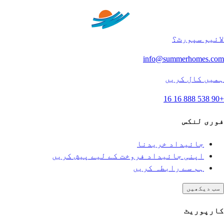
لائیو سپورٹ؟
info@summerhomes.com
ہمیں کال کریں
+90 538 888 16 16
فوری لنکس
جائیداد خریدنا
اپنی جائیداد فروخت کے لیے پیش کریں
ہم سے رابطہ کریں
سب دیکھیں
کارپوریٹ