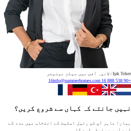
Teker
Işık
الانیہ آفس میں سیلز مینیجر
info@summerhomes.com
+90 538 888 16 16
نہیں جانتے کہ کہاں سے شروع کریں؟
ہمارا ماہر آپ کو رئیل اسٹیٹ کے انتخاب میں مدد کے
لیے آپ سے رابطہ کرے گا۔