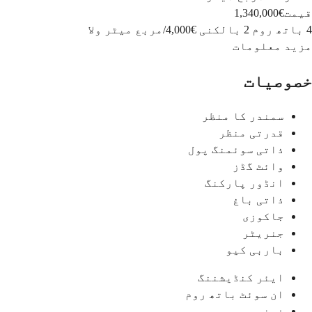
قیمت
€1,340,000
4 باتھ روم
2 بالکنی
€4,000
/
مربع میٹر
ولا
مزید معلومات
خصوصیات
سمندر کا منظر
قدرتی منظر
ذاتی سوئمنگ پول
وائٹ گڈز
انڈور پارکنگ
ذاتی باغ
جاکوزی
جنریٹر
باربی کیو
ایئر کنڈیشننگ
ان سوئٹ باتھ روم
فرنیچر