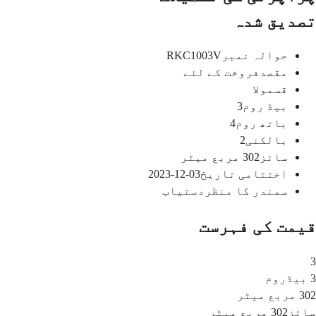
تصدیق شدہ
حوالہ نمبر
RKC1003V
مقصد
فروخت کے لئے
قسم
ولا
بیڈ روم
3
باتھ روم
4
بالکنی
2
سائز
302
مربع میٹر
اختتامی تاریخ
03-12-2023
سمندر کا منظر
دستیاب
قیمت کی فہرست
3
3 بیڈروم
302 مربع میٹر
سائز
302 مربع میٹر