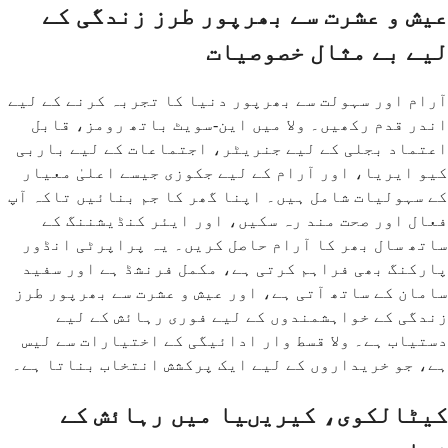
عیش و عشرت سے بھرپور طرز زندگی کے
لیے بے مثال خصوصیات
آرام اور سہولت سے بھرپور دنیا کا تجربہ کرنے کے لیے
اندر قدم رکھیں۔ ولا میں این-سویٹ باتھ رومز، قابل
اعتماد بجلی کے لیے جنریٹر، اجتماعات کے لیے باربی
کیو ایریا، اور آرام کے لیے جکوزی جیسے اعلیٰ معیار
کے سہولیات شامل ہیں۔ اپنا گھر کا جم بنائیں تاکہ آپ
فعال اور صحت مند رہ سکیں، اور ایئر کنڈیشننگ کے
ساتھ سال بھر کا آرام حاصل کریں۔ یہ پراپرٹی انڈور
پارکنگ بھی فراہم کرتی ہے، مکمل فرنشڈ ہے اور سفید
سامان کے ساتھ آتی ہے، اور عیش و عشرت سے بھرپور طرز
زندگی کے خواہشمندوں کے لیے فوری رہائش کے لیے
دستیاب ہے۔ ولا قسط وار ادائیگی کے اختیارات سے لیس
ہے، جو خریداروں کے لیے ایک پرکشش انتخاب بناتا ہے۔
کیٹالکوی، کیریںیا میں رہائش کے