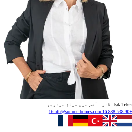
Teker
Işık
الانیہ آفس میں سیلز مینیجر
info@summerhomes.com
+90 538 888 16 16