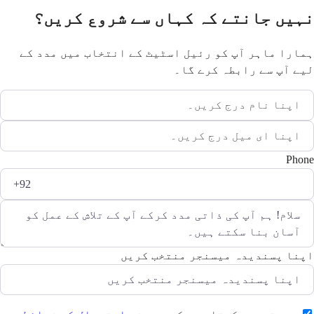
نہیں جانتے کہ کہاں سے شروع کریں؟
ہمارا ماہر آپ کو رئیل اسٹیٹ کے انتخاب میں مدد کے
لیے آپ سے رابطہ کرے گا۔
Phone
اپنا پسندیدہ میسنجر منتخب کریں