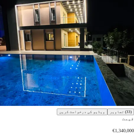
(33) تصاویر
ویڈیو کی درخواست کریں
قیمت
€1,340,000