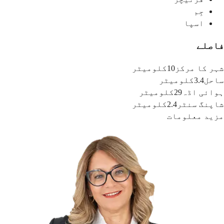
جِم
اسپا
فاصلے
شہر کا مرکز
10کلومیٹر
ساحل
3.4کلومیٹر
ہوائی اڈہ
29کلومیٹر
شاپنگ سنٹر
2.4کلومیٹر
مزید معلومات