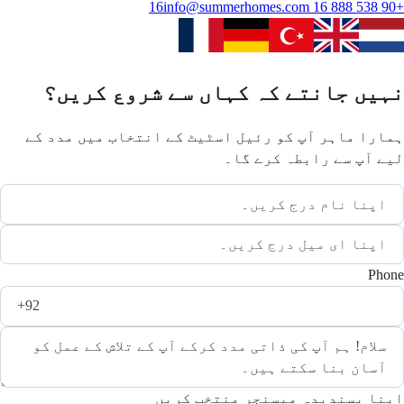
info@summerhomes.com
+90 538 888 16 16
نہیں جانتے کہ کہاں سے شروع کریں؟
ہمارا ماہر آپ کو رئیل اسٹیٹ کے انتخاب میں مدد کے
لیے آپ سے رابطہ کرے گا۔
Phone
اپنا پسندیدہ میسنجر منتخب کریں