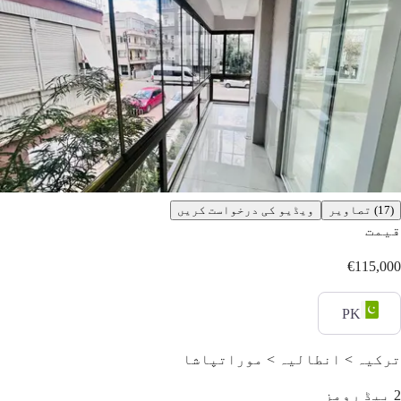
(17) تصاویر
ویڈیو کی درخواست کریں
قیمت
€115,000
PK
ترکیہ > انطالیہ > موراتپاشا
2
بیڈ رومز