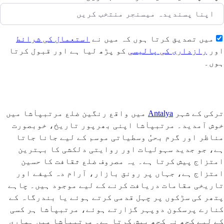
میں تصدیق کرتا ہوں کہ میں نے
استعمال کی شرائط
اور
رازداری کی پالیسی
کو پڑھ لیا ہے اور قبول کرتا
ہوں۔
بھیجیں
ترکی کے شہر
Antalya
میں واقع رنگین ضلع مرتبپاٰشا میں
خوش آمدید۔ مرتبپاٰشا اپنی بھرپور تاریخ، خوبصورت
مناظر اور گرم بحیٰٔ وسطیاتی موسم کے لیے جانا جاتا
ہے، جو جدید سہولیات اور روایتی دلکشی کا بہترین
امتزاج پیش کرتا ہے۔ یہ مصروف ضلع ثقافت کا حسین
امتزاج ہے، جہاں پر رونق بازار، آرام دہ کیفے اور
تاریخی مقامات دریافت کرنے کے لیے موجود ہیں۔ چاہے
پتھر کی سڑکوں پر چہل قدمی کرتے ہوئے یا بندرگاہ کے
کنارے پرسکون دوپہر گزارتے ہوئے، مرتبپاٰشا ہر کسی
کے لیے کچھ نہ کچھ پیش کرتا ہے۔ مرتبپاٰشا میں ہماری