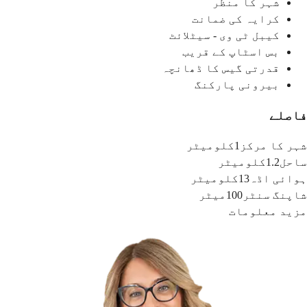
شہر کا منظر
کرایہ کی ضمانت
کیبل ٹی وی - سیٹلائٹ
بس اسٹاپ کے قریب
قدرتی گیس کا ڈھانچہ
بیرونی پارکنگ
فاصلے
شہر کا مرکز
1کلومیٹر
ساحل
1.2کلومیٹر
ہوائی اڈہ
13کلومیٹر
شاپنگ سنٹر
100میٹر
مزید معلومات