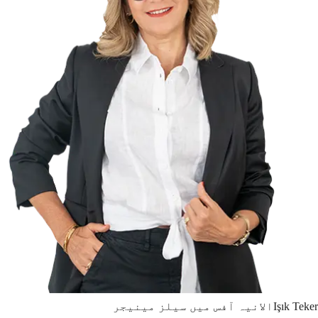
Teker
Işık
الانیہ آفس میں سیلز مینیجر