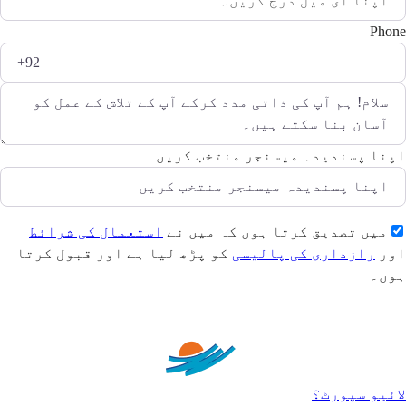
Phone
اپنا پسندیدہ میسنجر منتخب کریں
میں تصدیق کرتا ہوں کہ میں نے
استعمال کی شرائط
اور
رازداری کی پالیسی
کو پڑھ لیا ہے اور قبول کرتا
ہوں۔
بھیجیں
لائیو سپورٹ؟