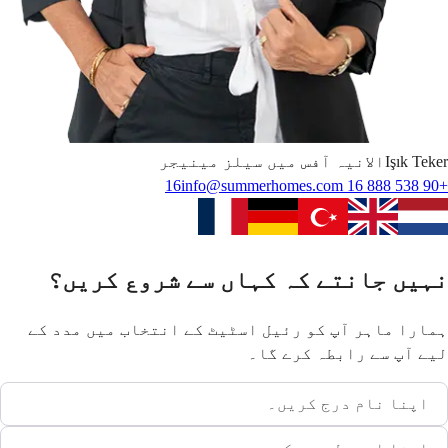
Teker
Işık
الانیہ آفس میں سیلز مینیجر
info@summerhomes.com
+90 538 888 16 16
نہیں جانتے کہ کہاں سے شروع کریں؟
ہمارا ماہر آپ کو رئیل اسٹیٹ کے انتخاب میں مدد کے
لیے آپ سے رابطہ کرے گا۔