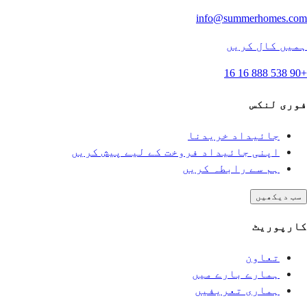
info@summerhomes.com
ہمیں کال کریں
+90 538 888 16 16
فوری لنکس
جائیداد خریدنا
اپنی جائیداد فروخت کے لیے پیش کریں
ہم سے رابطہ کریں
سب دیکھیں
کارپوریٹ
تعاون
ہمارے بارے میں
ہماری تعریفیں