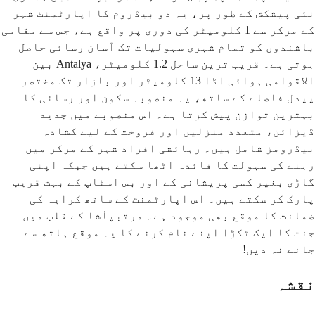
نئی پیشکش کے طور پر، یہ دو بیڈروم کا اپارٹمنٹ شہر
کے مرکز سے 1 کلومیٹر کی دوری پر واقع ہے، جس سے مقامی
باشندوں کو تمام شہری سہولیات تک آسان رسائی حاصل
ہوتی ہے۔ قریب ترین ساحل 1.2 کلومیٹر، Antalya بین
الاقوامی ہوائی اڈا 13 کلومیٹر اور بازار تک مختصر
پیدل فاصلے کے ساتھ، یہ منصوبہ سکون اور رسائی کا
بہترین توازن پیش کرتا ہے۔ اس منصوبے میں جدید
ڈیزائن، متعدد منزلیں اور فروخت کے لیے کشادہ
بیڈرومز شامل ہیں۔ رہائشی افراد شہر کے مرکز میں
رہنے کی سہولت کا فائدہ اٹھا سکتے ہیں جبکہ اپنی
گاڑی بغیر کسی پریشانی کے اور بس اسٹاپ کے بہت قریب
پارک کر سکتے ہیں۔ اس اپارٹمنٹ کے ساتھ کرایہ کی
ضمانت کا موقع بھی موجود ہے۔ مرتبپاٰشا کے قلب میں
جنت کا ایک ٹکڑا اپنے نام کرنے کا یہ موقع ہاتھ سے
جانے نہ دیں!
نقشہ