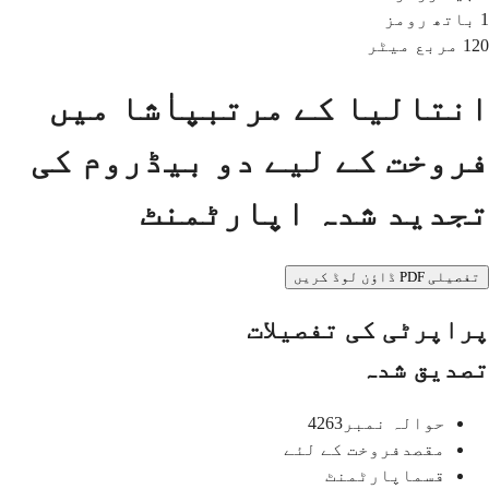
1
باتھ رومز
120
مربع میٹر
انتالیا کے مرتبپاٰشا میں
فروخت کے لیے دو بیڈروم کی
تجدید شدہ اپارٹمنٹ
تفصیلی PDF ڈاؤن لوڈ کریں
پراپرٹی کی تفصیلات
تصدیق شدہ
حوالہ نمبر
4263
مقصد
فروخت کے لئے
قسم
اپارٹمنٹ