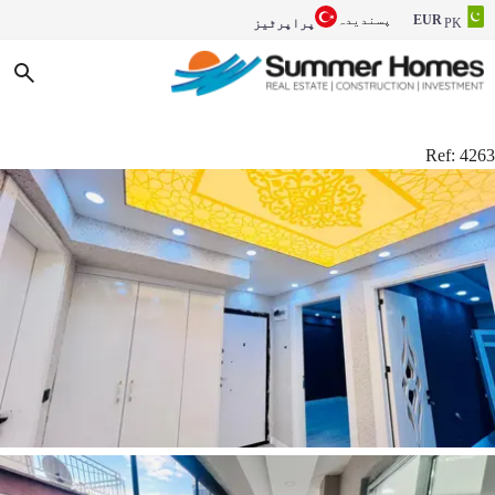
EUR
پسندیدہ
PK
پراپرٹیز
Ref:
4263