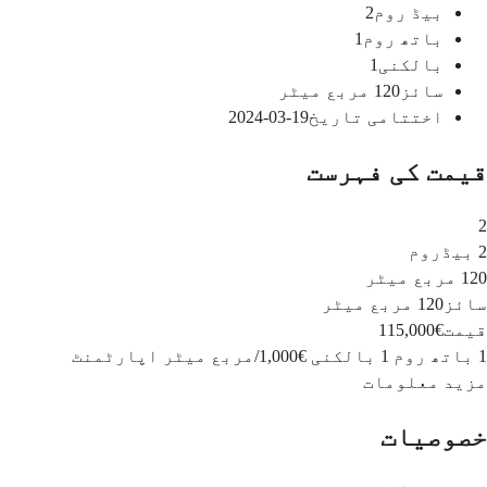
بیڈ روم
2
باتھ روم
1
بالکنی
1
سائز
120
مربع میٹر
اختتامی تاریخ
19-03-2024
قیمت کی فہرست
2
2 بیڈروم
120 مربع میٹر
سائز
120 مربع میٹر
قیمت
€115,000
1 باتھ روم
1 بالکنی
€1,000
/
مربع میٹر
اپارٹمنٹ
مزید معلومات
خصوصیات