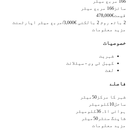
166 مربع میٹر
سائز
166 مربع میٹر
قیمت
€478,000
2 باتھ روم
2 بالکنی
€3,000
/
مربع میٹر
اپارٹمنٹ
مزید معلومات
خصوصیات
شہریت
کیبل ٹی وی - سیٹلائٹ
لفٹ
فاصلے
شہر کا مرکز
50میٹر
ساحل
10کلومیٹر
ہوائی اڈہ
36کلومیٹر
شاپنگ سنٹر
50میٹر
مزید معلومات