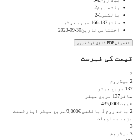
باتھ روم
2
بالکنی
1-2
سائز
137-166
مربع میٹر
اختتامی تاریخ
30-09-2023
تفصیلی PDF ڈاؤن لوڈ کریں
قیمت کی فہرست
2
2 بیڈروم
137 مربع میٹر
سائز
137 مربع میٹر
قیمت
€435,000
2 باتھ روم
1 بالکنی
€3,000
/
مربع میٹر
اپارٹمنٹ
مزید معلومات
3
3 بیڈروم