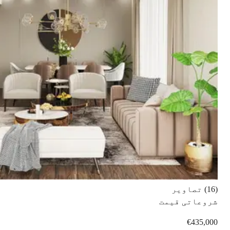
(16) تصاویر
شروعاتی قیمت
€435,000