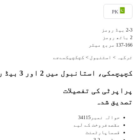
PK
2-3
بیڈ رومز
2
باتھ رومز
137-166
مربع میٹر
ترکیہ > استنبول > کچکچیکمےجے
کچیچمکی، استانبول میں 2 اور 3 بیڈ روم کے اپارٹمنٹس برائے فروخت - شہریت کے اہل
پراپرٹی کی تفصیلات
تصدیق شدہ
حوالہ نمبر
34115
مقصد
فروخت کے لیے
قسم
اپارٹمنٹ
بیڈ روم
2-3