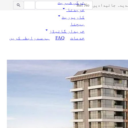
ترکی شہریت
دیدہ جائیدادیں
خریدنا
کارپوریٹ
بیچنا
خریدار گائیڈز
خدمات
FAQ
ہم سے رابطہ کریں