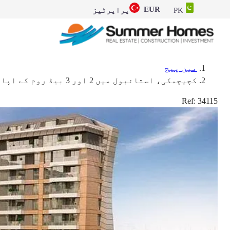
EUR
PK
پراپرٹیز
مین پیج
کچیچمکی، استانبول میں 2 اور 3 بیڈ روم کے اپارٹمنٹس برائے فروخت - شہریت کے اہل
Ref:
34115