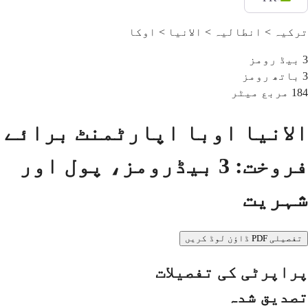
ترکیہ > انطالیہ > الانیا > اوکا
3
بیڈ رومز
3
باتھ رومز
184
مربع میٹر
الانیا اوبا اپارٹمنٹ برائے
فروخت: 3 بیڈرومز، پول اور
شہریت
تفصیلی PDF ڈاؤن لوڈ کریں
پراپرٹی کی تفصیلات
تصدیق شدہ