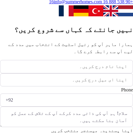
info@summerhomes.com
+90 538 888 16 16
نہیں جانتے کہ کہاں سے شروع کریں؟
ہمارا ماہر آپ کو رئیل اسٹیٹ کے انتخاب میں مدد کے
لیے آپ سے رابطہ کرے گا۔
Phone
اپنا پسندیدہ میسنجر منتخب کریں