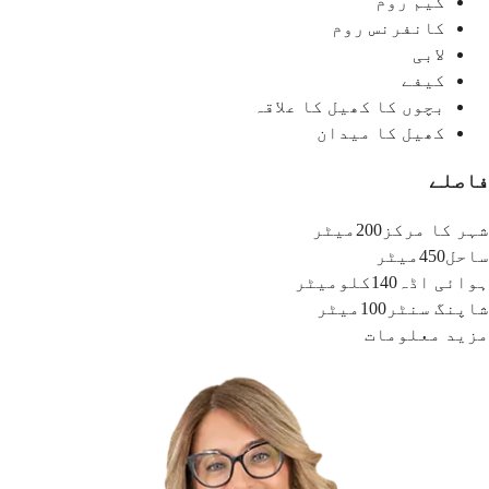
گیم روم
کانفرنس روم
لابی
کیفے
بچوں کا کھیل کا علاقہ
کھیل کا میدان
فاصلے
شہر کا مرکز
200میٹر
ساحل
450میٹر
ہوائی اڈہ
140کلومیٹر
شاپنگ سنٹر
100میٹر
مزید معلومات