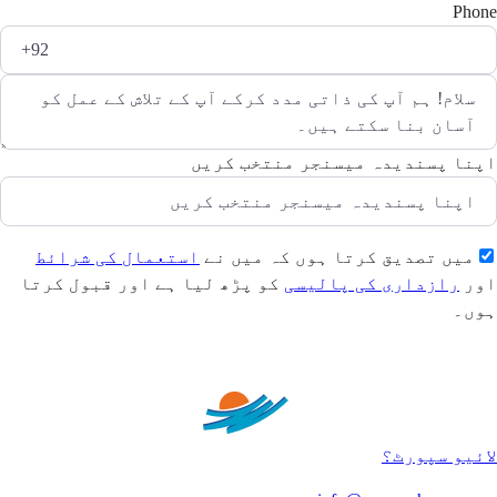
Phone
اپنا پسندیدہ میسنجر منتخب کریں
میں تصدیق کرتا ہوں کہ میں نے
استعمال کی شرائط
اور
رازداری کی پالیسی
کو پڑھ لیا ہے اور قبول کرتا
ہوں۔
بھیجیں
لائیو سپورٹ؟