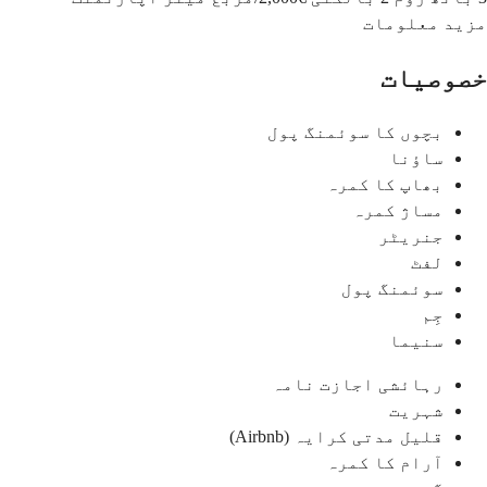
مزید معلومات
خصوصیات
بچوں کا سوئمنگ پول
ساؤنا
بھاپ کا کمرہ
مساژ کمرہ
جنریٹر
لفٹ
سوئمنگ پول
جِم
سنیما
رہائشی اجازت نامہ
شہریت
قلیل مدتی کرایہ (Airbnb)
آرام کا کمرہ