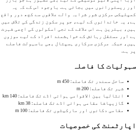
اور ریستورانوں میں بجاتی ہے. باوجود اس کے کہ یہ
کمپلیکس مرکزی شور شرابہ والے علاقوں سے کچھ دور واقع
ہے، یہ خاندانوں کے لیے، جو پر سکون زندگی کی تلاش میں
ہیں، بہترین ہے. اس علاقے کے نجی اسکولوں کی اچھی شہرت
ہے اور مستقل رہائش کے خواہشمند افراد کے لیے موزوں
ہیں، جبکہ مرکزی سرکاری ہسپتال بھی باسہولت فاصلے
پر ہے.
سہولیات کا فاصلہ
ساحل سمندر تک فاصله: 450 m
شہر تک فاصله: 200 m
انٹالیا بین الاقوامی ہوائی اڈے تک فاصله: 140 km
گازیپاشا مقامی ہوائی اڈے تک فاصله: 38 km
مقامی دکانوں اور مارکیٹوں تک فاصله: 100 m
اپارٹمنٹ کی خصوصیات