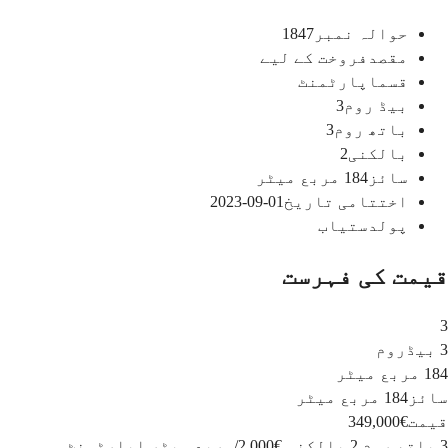
حوالہ نمبر
1847
مقصد
فروخت کے لیے
قسم
اپارٹمنٹ
بیڈ روم
3
باتھ روم
3
بالکنی
2
سائز
184
مربع میٹر
اختتامی تاریخ
01-09-2023
پول
دستیاب
قیمت کی فہرست
3
3 بیڈروم
184 مربع میٹر
سائز
184 مربع میٹر
قیمت
€349,000
3 باتھ روم
2 بالکنی
€2,000
/
مربع میٹر
اپارٹمنٹ