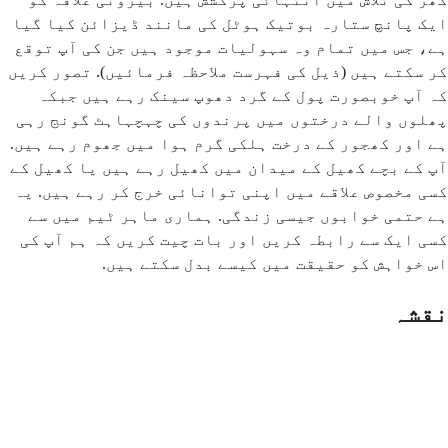
ایک پانچ ستارہ بوتیک ہوٹل کی مانند ڈیزائن کیا گیا
ہے، جس میں تمام وہ سہولیات موجود ہیں جن کی آپ توقع
کر سکتے ہیں (ذیل کی فہرست ملاحظہ فرمائیں). تصور کریں
کہ آپ خوبصورت پول کے گرد دھوپ سینک رہے ہیں جبکہ
پھلوں والے درختوں میں پرندوں کی چہچہاہٹ گونج رہی
ہے اور کھجور کے درخت ہلکی گرم ہوا میں جھوم رہے ہیں.
آپ کے بچے کھیل کے میدان میں کھیل رہے ہیں یا کھیل کے
کسی مخصوص علاقے میں اپنی توانائی خرج کر رہے ہیں. یہ
ہے حتمی خوابوں جیسی زندگی. ہماری ماہر ٹیم میں سے
کسی ایک سے رابطہ کریں اور بات چیت کریں کہ ہم آپ کی
اس خواہش کو حقیقت میں کیسے بدل سکتے ہیں.
نقشہ