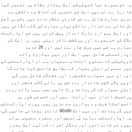
یہ خوبصورت نیا کمپلیکس ایک ممتاز مقام پر تعمیر کیا
جا رہا ہے. اس میں ایک فن تعمیر کے لحاظ سے دلکشی سے
مزین عمارت شامل ہے جو قدرتی منظرنامے میں بخوبی ڈھل
مل جاتی ہے. خم دار بالکونیاں عمارت کو گلے لگاتی ہیں
اور ایک ہموار، نازک انداز پیش کرتی ہیں جو اپارٹمنٹ
بلاک کو خوبصورت اور پرکشش تاثر دیتی ہیں. یہ ایک کم
عمارت ہے جس میں صرف چار منزلیں اور 28 جدید
اپارٹمنٹس شامل ہیں. ایک اور تین بیڈروم والے
ڈوپلیکس کا متنوع انتخاب دستیاب ہے. ان اپارٹمنٹس کو
غیر معمولی اعلیٰ معیار کے مطابق فائنش کیا جائے گا
اور ان میں معیاری فکسچرز اور فٹنگز شامل ہوں گی.
اوپن پلان کچن شاندار ہے، جس پر ہائی گلاس فنشز اور
اعلیٰ معیار کے گرینائٹ ورک ٹاپس نصب ہیں. باتھ رومز
پرتعیش انداز میں آراستہ ہیں اور خصوصی طور پر
انسولیٹڈ فرش و دیواروں سے مزین ہیں. پورے اپارٹمنٹس
میں گرینائٹ اور سیرامک 80x80 ٹائلز بچھائی جائیں گی.
یہ اپارٹمنٹس نہایت پُرتعیش اور منفرد محسوس ہوتے
ہیں، جو خاندانوں اور سنگل افراد کے لیے ایک معزز
گھر کی تلاش میں انتہائی پرکشش ہیں. بیرونی علاقہ کو