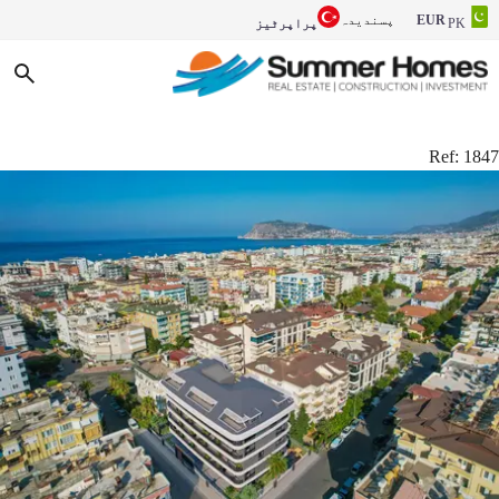
EUR
پسندیدہ
PK
پراپرٹیز
Ref:
1847