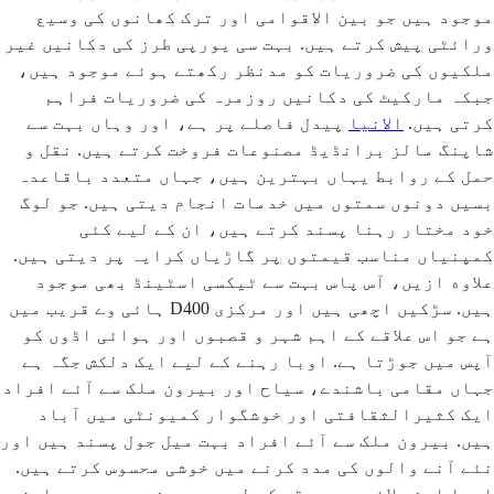
موجود ہیں جو بین الاقوامی اور ترک کھانوں کی وسیع
ورائٹی پیش کرتے ہیں. بہت سی یورپی طرز کی دکانیں غیر
ملکیوں کی ضروریات کو مدنظر رکھتے ہوئے موجود ہیں،
جبکہ مارکیٹ کی دکانیں روزمرہ کی ضروریات فراہم
کرتی ہیں.
الانیا
پیدل فاصلے پر ہے، اور وہاں بہت سے
شاپنگ مالز برانڈیڈ مصنوعات فروخت کرتے ہیں. نقل و
حمل کے روابط یہاں بہترین ہیں، جہاں متعدد باقاعدہ
بسیں دونوں سمتوں میں خدمات انجام دیتی ہیں. جو لوگ
خود مختار رہنا پسند کرتے ہیں، ان کے لیے کئی
کمپنیاں مناسب قیمتوں پر گاڑیاں کرایہ پر دیتی ہیں.
علاوه ازیں، آس پاس بہت سے ٹیکسی اسٹینڈ بھی موجود
ہیں. سڑکیں اچھی ہیں اور مرکزی D400 ہائی وے قریب میں
ہے جو اس علاقے کے اہم شہر و قصبوں اور ہوائی اڈوں کو
آپس میں جوڑتا ہے. اوبا رہنے کے لیے ایک دلکش جگہ ہے
جہاں مقامی باشندے، سیاح اور بیرون ملک سے آئے افراد
ایک کثیرالثقافتی اور خوشگوار کمیونٹی میں آباد
ہیں. بیرون ملک سے آئے افراد بہت میل جول پسند ہیں اور
نئے آنے والوں کی مدد کرنے میں خوشی محسوس کرتے ہیں.
اوبا اپنی لائیو موسیقی کے لیے بھی مشہور ہے جو بارز