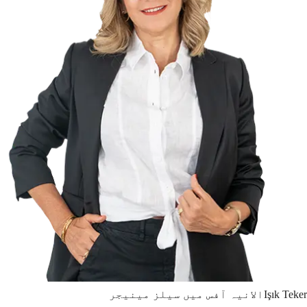
Teker
Işık
الانیہ آفس میں سیلز مینیجر