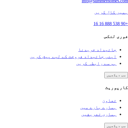
info@summerhomes.com
ہمیں کال کریں
+90 538 888 16 16
فوری لنکس
جائیداد خریدنا
اپنی جائیداد فروخت کے لیے پیش کریں
ہم سے رابطہ کریں
سب دیکھیں
کارپوریٹ
تعاون
ہمارے بارے میں
ہماری تعریفیں
سب دیکھیں