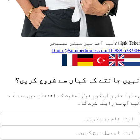
Teker
Işık
الانیہ آفس میں سیلز مینیجر
info@summerhomes.com
+90 538 888 16 16
نہیں جانتے کہ کہاں سے شروع کریں؟
ہمارا ماہر آپ کو رئیل اسٹیٹ کے انتخاب میں مدد کے
لیے آپ سے رابطہ کرے گا۔