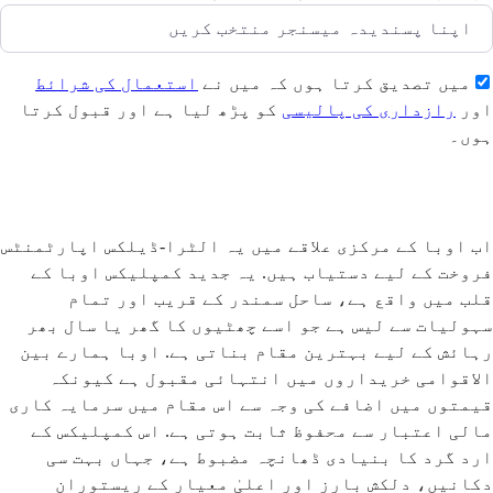
میں تصدیق کرتا ہوں کہ میں نے
استعمال کی شرائط
اور
رازداری کی پالیسی
کو پڑھ لیا ہے اور قبول کرتا
ہوں۔
بھیجیں
اب اوبا کے مرکزی علاقے میں یہ الٹرا-ڈیلکس اپارٹمنٹس
فروخت کے لیے دستیاب ہیں. یہ جدید کمپلیکس اوبا کے
قلب میں واقع ہے، ساحل سمندر کے قریب اور تمام
سہولیات سے لیس ہے جو اسے چھٹیوں کا گھر یا سال بھر
رہائش کے لیے بہترین مقام بناتی ہے. اوبا ہمارے بین
الاقوامی خریداروں میں انتہائی مقبول ہے کیونکہ
قیمتوں میں اضافے کی وجہ سے اس مقام میں سرمایہ کاری
مالی اعتبار سے محفوظ ثابت ہوتی ہے. اس کمپلیکس کے
ارد گرد کا بنیادی ڈھانچہ مضبوط ہے، جہاں بہت سی
دکانیں، دلکش بارز اور اعلیٰ معیار کے ریستوران