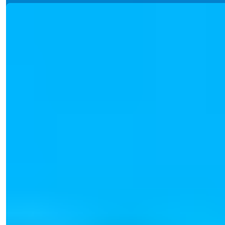
Ref:
2363
Işık Teker
Verkoopmanager
Telefoon/WhatsApp
+90 538 888 16 16
Expert Ondersteuning
Slechts één klik verwijderd.
Işık Teker