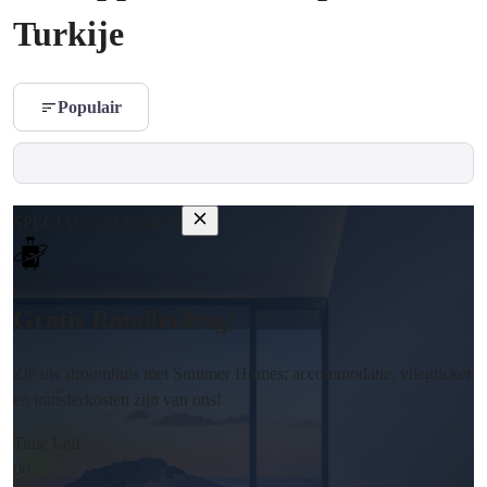
Turkije
Populair
SPECIAL CAMPAIGN
Gratis Rondleiding!
Zie uw droomhuis met Summer Homes; accommodatie, vliegticket
en transferkosten zijn van ons!
Time Left
00