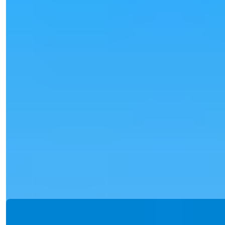
Zie 25 Foto's
Prijs
€80.000
Slpkr.
:
1
Badkamers
:
1
Oppervlakte
:
55
m²
Turkije > Antalya > Alanya
Gemeubileerd 1+1 appartement te koop
in Oba, Alanya
Gemeubileerd 1+1 appartement te koop in Oba, Alanya. 55 m²,
modern gebouw, uitge...
Details
E-mail
Bel Mij
Bel Mij
Ref:
2389