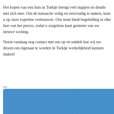
Het kopen van een huis in Turkije brengt veel stappen en details
met zich mee. Om de transactie veilig en eenvoudig te maken, kunt
u op onze expertise vertrouwen. Ons team biedt begeleiding in elke
fase van het proces, zodat u zorgeloos kunt genieten van uw
nieuwe woning.
Neem vandaag nog contact met ons op en ontdek hoe wij uw
droom om eigenaar te worden in Turkije werkelijkheid kunnen
maken!
Meer tekst
Ref:
Prijs
€180.000
A211
Slpkr.
:
2
Badkamers
:
2
Oppervlakte
:
110
m²