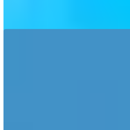
slaapkamers en lux...
Details
E-mail
Bel Mij
Bel Mij
Ref:
2357
Işık Teker
Verkoopmanager
Telefoon/WhatsApp
+90 538 888 16 16
Expert Ondersteuning
Slechts één klik verwijderd.