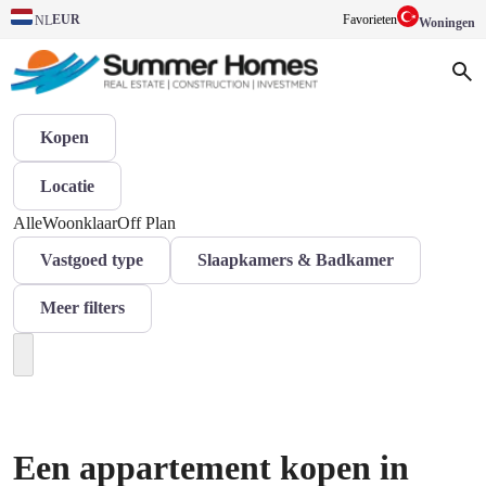
EUR
Favorieten
NL
Woningen
Kopen
Locatie
Alle
Woonklaar
Off Plan
Vastgoed type
Slaapkamers & Badkamer
Meer filters
Een appartement kopen in