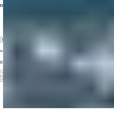
Diensten
Bezichtigingsreizen
Presales- en aftersalesdiensten
Hoog niveau klantenservice
Bekijk alles
Schrijf je in voor onze nieuwsbrief
Blijf op de hoogte van de nieuwste eigenschappen!
Abonneren
Gebruiksvoorwaarden
Privacybeleid
2026
© Summer Homes