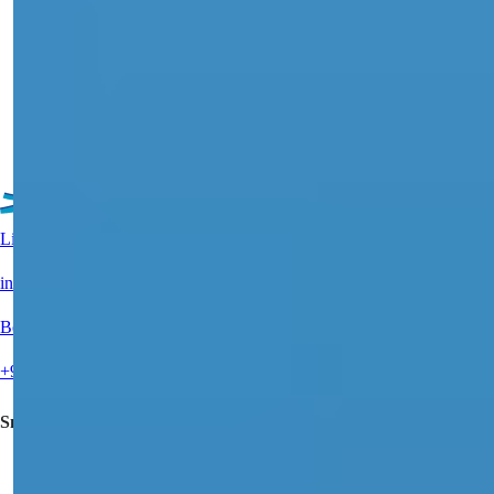
Ontdek prachtige appartementen te koop in Centraal Alanya, met
zeezicht, een pri...
Details
E-mail
Bel Mij
Bel Mij
Meer woningen
Live ondersteuning?
info@summerhomes.com
Bel ons
+90 538 888 16 16
Snelle links
Een vastgoed Kopen