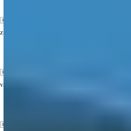
Bied uw vastgoed te koop aan
Contacteer Ons
Bekijk alles
Zakelijk
Samenwerking
Over ons
Reviews
Bekijk alles
Vastgoed Te Koop
Onroerend goed te koop in Turkije
Woning te koop in Dubai
Vastgoed te koop in Noord-Cyprus
Bekijk alles