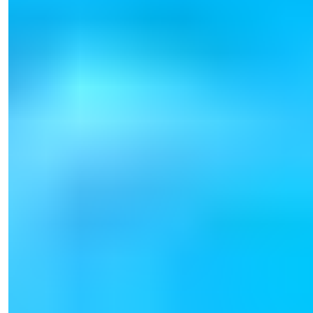
Verkoopmanager
Telefoon/WhatsApp
+90 538 888 16 16
Expert Ondersteuning
Slechts één klik verwijderd.
Zie 39 Foto's
Startprijs
€165.000
Slpkr.
:
1-2
Badkamers
:
1-2
Oppervlakte
:
54-123
m²
Turkije > Antalya > Alanya
Luxueuze Alanya Tosmur
Appartementen te Koop met Toegang tot
het Zwembad
Ontdek een schitterend appartement in Tosmur, Alanya, met 1-2