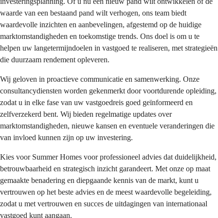
investeringsplanning. Of u nu een nieuw pand wilt ontwikkelen of de 
waarde van een bestaand pand wilt verhogen, ons team biedt 
waardevolle inzichten en aanbevelingen, afgestemd op de huidige 
marktomstandigheden en toekomstige trends. Ons doel is om u te 
helpen uw langetermijndoelen in vastgoed te realiseren, met strategieën 
die duurzaam rendement opleveren.
Wij geloven in proactieve communicatie en samenwerking. Onze 
consultancydiensten worden gekenmerkt door voortdurende opleiding, 
zodat u in elke fase van uw vastgoedreis goed geïnformeerd en 
zelfverzekerd bent. Wij bieden regelmatige updates over 
marktomstandigheden, nieuwe kansen en eventuele veranderingen die 
van invloed kunnen zijn op uw investering.
Kies voor Summer Homes voor professioneel advies dat duidelijkheid, 
betrouwbaarheid en strategisch inzicht garandeert. Met onze op maat 
gemaakte benadering en diepgaande kennis van de markt, kunt u 
vertrouwen op het beste advies en de meest waardevolle begeleiding, 
zodat u met vertrouwen en succes de uitdagingen van internationaal 
vastgoed kunt aangaan.