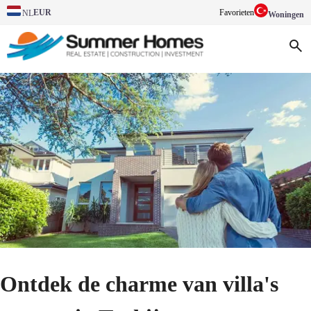
EUR
Favorieten
NL
Woningen
Ontdek de charme van villa's