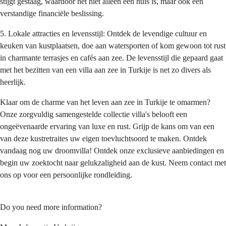
stijgt gestaag, waardoor het niet alleen een huis is, maar ook een 
verstandige financiële beslissing.
5. Lokale attracties en levensstijl: Ontdek de levendige cultuur en 
keuken van kustplaatsen, doe aan watersporten of kom gewoon tot rust 
in charmante terrasjes en cafés aan zee. De levensstijl die gepaard gaat 
met het bezitten van een villa aan zee in Turkije is net zo divers als 
heerlijk.
Klaar om de charme van het leven aan zee in Turkije te omarmen? 
Onze zorgvuldig samengestelde collectie villa's belooft een 
ongeëvenaarde ervaring van luxe en rust. Grijp de kans om van een 
van deze kustretraites uw eigen toevluchtsoord te maken. Ontdek 
vandaag nog uw droomvilla! Ontdek onze exclusieve aanbiedingen en 
begin uw zoektocht naar gelukzaligheid aan de kust. Neem contact met 
ons op voor een persoonlijke rondleiding.
Do you need more information?