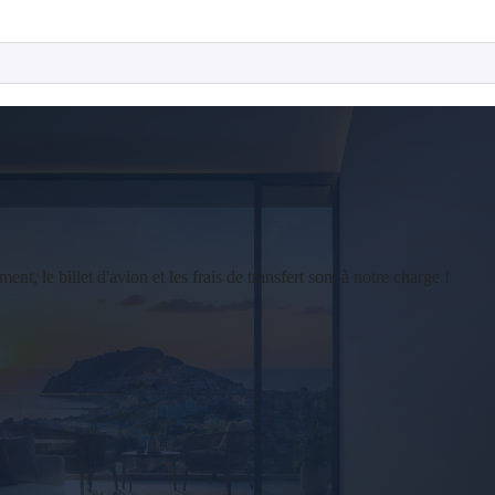
 le billet d'avion et les frais de transfert sont à notre charge !