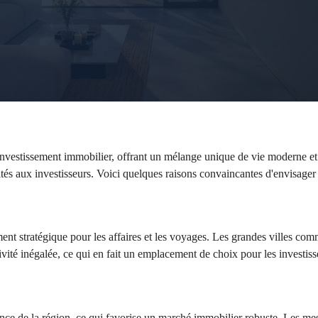
investissement immobilier, offrant un mélange unique de vie moderne et d
ités aux investisseurs. Voici quelques raisons convaincantes d'envisager 
nt stratégique pour les affaires et les voyages. Les grandes villes comme
ivité inégalée, ce qui en fait un emplacement de choix pour les investis
ance de la région, ce qui favorise un marché immobilier robuste. Les mes