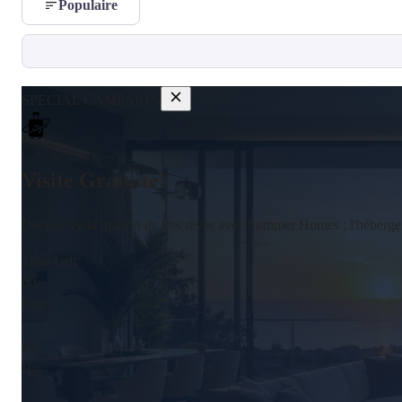
Populaire
SPECIAL CAMPAIGN
Visite Gratuite!
Découvrez la maison de vos rêves avec Summer Homes ; l'hébergement,
Time Left
00
Days
:
00
Hrs
: