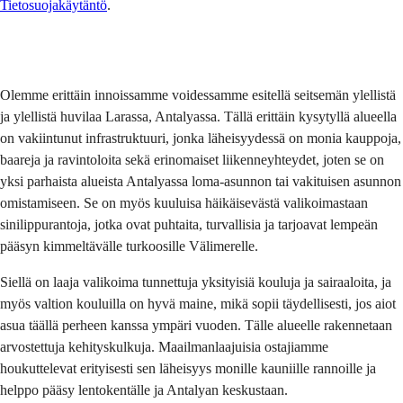
Tietosuojakäytäntö
.
Lähetä
Olemme erittäin innoissamme voidessamme esitellä seitsemän ylellistä
ja ylellistä huvilaa Larassa, Antalyassa. Tällä erittäin kysytyllä alueella
on vakiintunut infrastruktuuri, jonka läheisyydessä on monia kauppoja,
baareja ja ravintoloita sekä erinomaiset liikenneyhteydet, joten se on
yksi parhaista alueista Antalyassa loma-asunnon tai vakituisen asunnon
omistamiseen. Se on myös kuuluisa häikäisevästä valikoimastaan
sinilippurantoja, jotka ovat puhtaita, turvallisia ja tarjoavat lempeän
pääsyn kimmeltävälle turkoosille Välimerelle.
Siellä on laaja valikoima tunnettuja yksityisiä kouluja ja sairaaloita, ja
myös valtion kouluilla on hyvä maine, mikä sopii täydellisesti, jos aiot
asua täällä perheen kanssa ympäri vuoden. Tälle alueelle rakennetaan
arvostettuja kehityskulkuja. Maailmanlaajuisia ostajiamme
houkuttelevat erityisesti sen läheisyys monille kauniille rannoille ja
helppo pääsy lentokentälle ja Antalyan keskustaan.