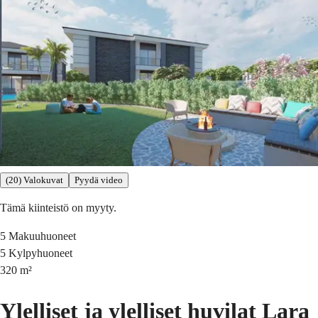
(20) Valokuvat
Pyydä video
Tämä kiinteistö on myyty.
5
Makuuhuoneet
5
Kylpyhuoneet
320
m²
Ylelliset ja ylelliset huvilat Lara