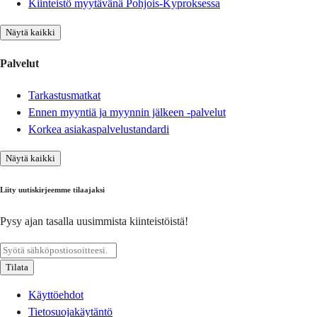
Kiinteistö myytävänä Pohjois-Kyproksessa
Näytä kaikki
Palvelut
Tarkastusmatkat
Ennen myyntiä ja myynnin jälkeen -palvelut
Korkea asiakaspalvelustandardi
Näytä kaikki
Liity uutiskirjeemme tilaajaksi
Pysy ajan tasalla uusimmista kiinteistöistä!
Tilata
Käyttöehdot
Tietosuojakäytäntö