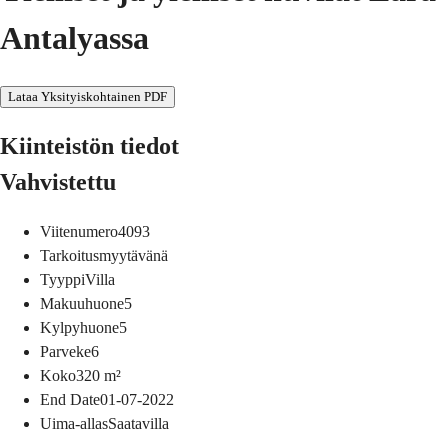
Antalyassa
Lataa Yksityiskohtainen PDF
Kiinteistön tiedot
Vahvistettu
Viitenumero
4093
Tarkoitus
myytävänä
Tyyppi
Villa
Makuuhuone
5
Kylpyhuone
5
Parveke
6
Koko
320
m²
End Date
01-07-2022
Uima-allas
Saatavilla