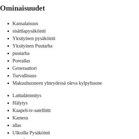
Ominaisuudet
Kansalaisuus
sisätilapysäköinti
Yksityinen pysäköinti
Yksityinen Puutarha
puutarha
Poreallas
Generaattori
Turvallisuus
Makuuhuoneen yhteydessä oleva kylpyhuone
Lattialämmitys
Hälytys
Kaapeli-tv-satelliitti
Kamera
allas
Ulkoilla Pysäköinti