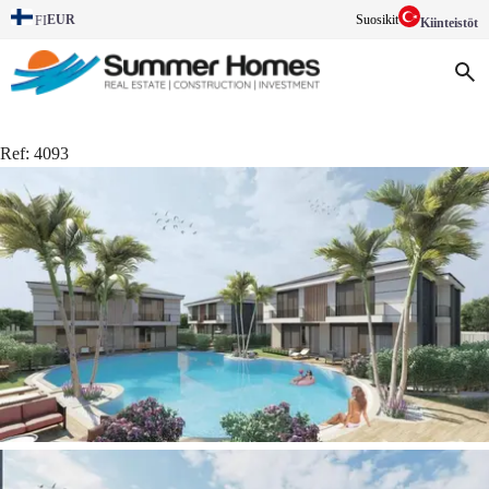
EUR
Suosikit
FI
Kiinteistöt
Ref:
4093