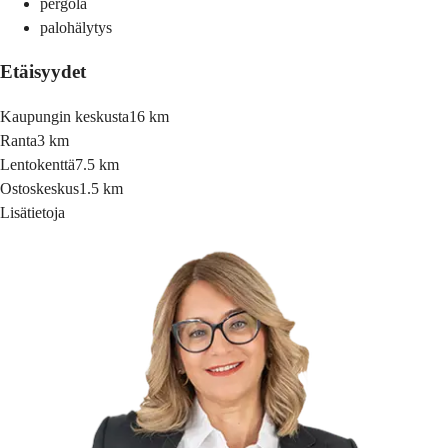
pergola
palohälytys
Etäisyydet
Kaupungin keskusta
16 km
Ranta
3 km
Lentokenttä
7.5 km
Ostoskeskus
1.5 km
Lisätietoja