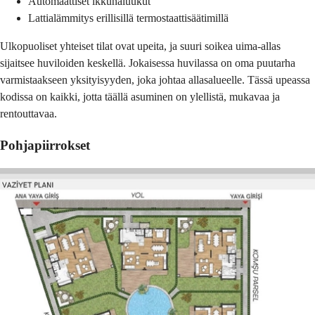
Automaattiset ikkunaluukut
Lattialämmitys erillisillä termostaattisäätimillä
Ulkopuoliset yhteiset tilat ovat upeita, ja suuri soikea uima-allas
sijaitsee huviloiden keskellä. Jokaisessa huvilassa on oma puutarha
varmistaakseen yksityisyyden, joka johtaa allasalueelle. Tässä upeassa
kodissa on kaikki, jotta täällä asuminen on ylellistä, mukavaa ja
rentouttavaa.
Pohjapiirrokset