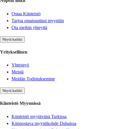
Nopeat linkit
Ostaa Kiinteistö
Tarjoa omaisuuttasi myyntiin
Ota meihin yhteyttä
Näytä kaikki
Yrityksellinen
Yhteistyö
Meistä
Meidän Todistuksemme
Näytä kaikki
Kiinteistö Myynnissä
Kiinteistö myytävänä Turkissa
Kiinnostava myyntikohde Dubaissa