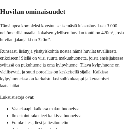
Huvilan ominaisuudet
Tämä upea kompleksi koostuu seitsemästä luksushuvilasta 3 000
neliömetrillä maalla. Jokaisen ylellisen huvilan tontti on 420m², josta
huvilan jalanjälki on 320m².
Runsaasti lisättyjä yksityiskohtia nostaa nämä huvilat tavallisesta
erikoiseen! Siellä on viisi suurta makuuhuonetta, joista ensisijaisessa
sviitissä on pukuhuone ja oma kylpyhuone. Tilava kylpyhuone on
ylellisyyttä, ja suuri poreallas on keskeisellä sijalla. Kaikissa
kylpyhuoneissa on karkaistu lasi suihkukaappi ja keraamiset
laattalattiat.
Luksustietoja ovat:
Vaatekaapit kaikissa makuuhuoneissa
Ilmastointirakenteet kaikissa huoneissa
Franke liesi, liesi ja liesituuletin