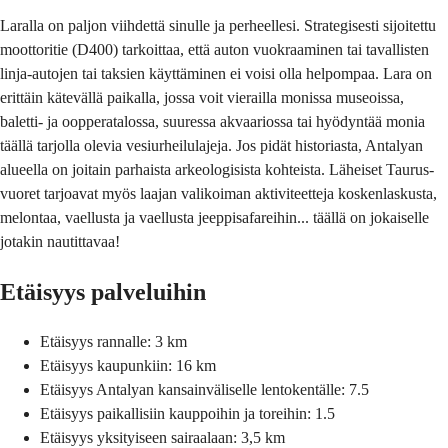
Laralla on paljon viihdettä sinulle ja perheellesi. Strategisesti sijoitettu
moottoritie (D400) tarkoittaa, että auton vuokraaminen tai tavallisten
linja-autojen tai taksien käyttäminen ei voisi olla helpompaa. Lara on
erittäin kätevällä paikalla, jossa voit vierailla monissa museoissa,
baletti- ja oopperatalossa, suuressa akvaariossa tai hyödyntää monia
täällä tarjolla olevia vesiurheilulajeja. Jos pidät historiasta, Antalyan
alueella on joitain parhaista arkeologisista kohteista. Läheiset Taurus-
vuoret tarjoavat myös laajan valikoiman aktiviteetteja koskenlaskusta,
melontaa, vaellusta ja vaellusta jeeppisafareihin... täällä on jokaiselle
jotakin nautittavaa!
Etäisyys palveluihin
Etäisyys rannalle: 3 km
Etäisyys kaupunkiin: 16 km
Etäisyys Antalyan kansainväliselle lentokentälle: 7.5
Etäisyys paikallisiin kauppoihin ja toreihin: 1.5
Etäisyys yksityiseen sairaalaan: 3,5 km