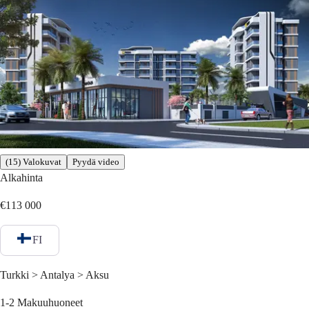
(15) Valokuvat
Pyydä video
Alkahinta
€113 000
FI
Turkki > Antalya > Aksu
1-2
Makuuhuoneet