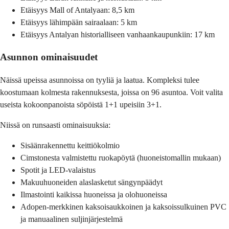
Etäisyys Mall of Antalyaan: 8,5 km
Etäisyys lähimpään sairaalaan: 5 km
Etäisyys Antalyan historialliseen vanhaankaupunkiin: 17 km
Asunnon ominaisuudet
Näissä upeissa asunnoissa on tyyliä ja laatua. Kompleksi tulee
koostumaan kolmesta rakennuksesta, joissa on 96 asuntoa. Voit valita
useista kokoonpanoista söpöistä 1+1 upeisiin 3+1.
Niissä on runsaasti ominaisuuksia:
Sisäänrakennettu keittiökolmio
Cimstonesta valmistettu ruokapöytä (huoneistomallin mukaan)
Spotit ja LED-valaistus
Makuuhuoneiden alaslasketut sängynpäädyt
Ilmastointi kaikissa huoneissa ja olohuoneissa
Adopen-merkkinen kaksoisaukkoinen ja kaksoissulkuinen PVC
ja manuaalinen suljinjärjestelmä