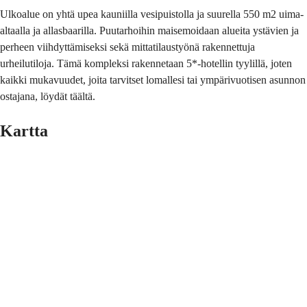
Ulkoalue on yhtä upea kauniilla vesipuistolla ja suurella 550 m2 uima-
altaalla ja allasbaarilla. Puutarhoihin maisemoidaan alueita ystävien ja
perheen viihdyttämiseksi sekä mittatilaustyönä rakennettuja
urheilutiloja. Tämä kompleksi rakennetaan 5*-hotellin tyylillä, joten
kaikki mukavuudet, joita tarvitset lomallesi tai ympärivuotisen asunnon
ostajana, löydät täältä.
Kartta