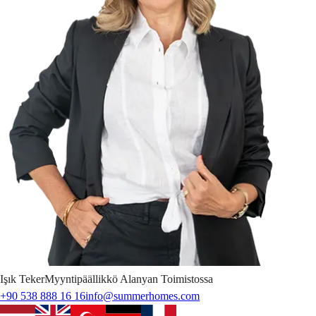
Işık
Teker
Myyntipäällikkö Alanyan Toimistossa
+90 538 888 16 16
info@summerhomes.com