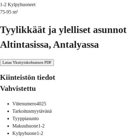
1-2
Kylpyhuoneet
75-95
m²
Tyylikkäät ja ylelliset asunnot
Altintasissa, Antalyassa
Lataa Yksityiskohtainen PDF
Kiinteistön tiedot
Vahvistettu
Viitenumero
4025
Tarkoitus
myytävänä
Tyyppi
asunto
Makuuhuone
1-2
Kylpyhuone
1-2