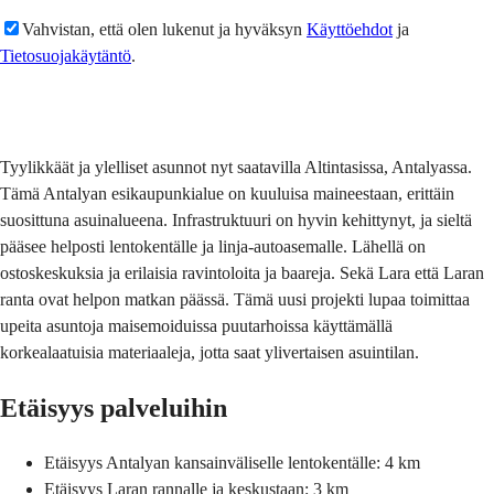
Vahvistan, että olen lukenut ja hyväksyn
Käyttöehdot
ja
Tietosuojakäytäntö
.
Lähetä
Tyylikkäät ja ylelliset asunnot nyt saatavilla Altintasissa, Antalyassa.
Tämä Antalyan esikaupunkialue on kuuluisa maineestaan, erittäin
suosittuna asuinalueena. Infrastruktuuri on hyvin kehittynyt, ja sieltä
pääsee helposti lentokentälle ja linja-autoasemalle. Lähellä on
ostoskeskuksia ja erilaisia ​​ravintoloita ja baareja. Sekä Lara että Laran
ranta ovat helpon matkan päässä. Tämä uusi projekti lupaa toimittaa
upeita asuntoja maisemoiduissa puutarhoissa käyttämällä
korkealaatuisia materiaaleja, jotta saat ylivertaisen asuintilan.
Etäisyys palveluihin
Etäisyys Antalyan kansainväliselle lentokentälle: 4 km
Etäisyys Laran rannalle ja keskustaan: 3 km