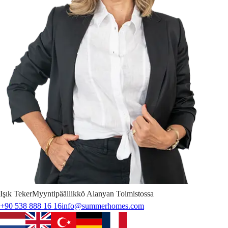
Işık
Teker
Myyntipäällikkö Alanyan Toimistossa
+90 538 888 16 16
info@summerhomes.com