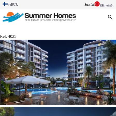
EUR
Suosikit
FI
Kiinteistöt
Ref:
4025