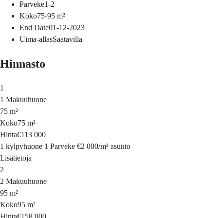
Parveke
1-2
Koko
75-95
m²
End Date
01-12-2023
Uima-allas
Saatavilla
Hinnasto
1
1 Makuuhuone
75 m²
Koko
75 m²
Hinta
€113 000
1 kylpyhuone
1 Parveke
€2 000
/
m²
asunto
Lisätietoja
2
2 Makuuhuone
95 m²
Koko
95 m²
Hinta
€158 000