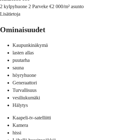
2 kylpyhuone
2 Parveke
€2 000
/
m²
asunto
Lisätietoja
Ominaisuudet
Kaupunkinäkymä
lasten allas
puutarha
sauna
höyryhuone
Generaattori
Turvallisuus
vesiliukumäki
Hälytys
Kaapeli-tv-satelliitti
Kamera
hissi