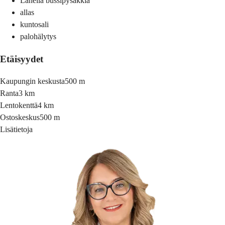
Lähellä bussipysäkkiä
allas
kuntosali
palohälytys
Etäisyydet
Kaupungin keskusta
500 m
Ranta
3 km
Lentokenttä
4 km
Ostoskeskus
500 m
Lisätietoja