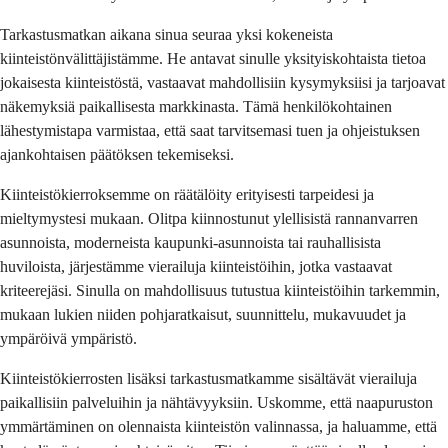
Tarkastusmatkan aikana sinua seuraa yksi kokeneista 
kiinteistönvälittäjistämme. He antavat sinulle yksityiskohtaista tietoa 
jokaisesta kiinteistöstä, vastaavat mahdollisiin kysymyksiisi ja tarjoavat 
näkemyksiä paikallisesta markkinasta. Tämä henkilökohtainen 
lähestymistapa varmistaa, että saat tarvitsemasi tuen ja ohjeistuksen 
ajankohtaisen päätöksen tekemiseksi.
Kiinteistökierroksemme on räätälöity erityisesti tarpeidesi ja 
mieltymystesi mukaan. Olitpa kiinnostunut ylellisistä rannanvarren 
asunnoista, moderneista kaupunki-asunnoista tai rauhallisista 
huviloista, järjestämme vierailuja kiinteistöihin, jotka vastaavat 
kriteerejäsi. Sinulla on mahdollisuus tutustua kiinteistöihin tarkemmin, 
mukaan lukien niiden pohjaratkaisut, suunnittelu, mukavuudet ja 
ympäröivä ympäristö.
Kiinteistökierrosten lisäksi tarkastusmatkamme sisältävät vierailuja 
paikallisiin palveluihin ja nähtävyyksiin. Uskomme, että naapuruston 
ymmärtäminen on olennaista kiinteistön valinnassa, ja haluamme, että 