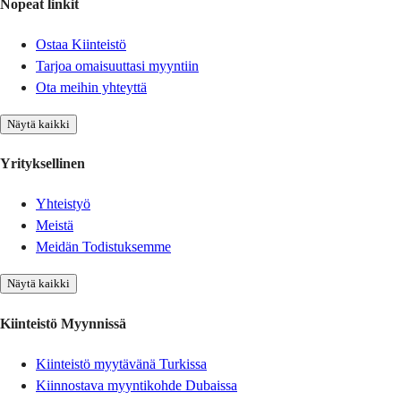
Nopeat linkit
Ostaa Kiinteistö
Tarjoa omaisuuttasi myyntiin
Ota meihin yhteyttä
Näytä kaikki
Yrityksellinen
Yhteistyö
Meistä
Meidän Todistuksemme
Näytä kaikki
Kiinteistö Myynnissä
Kiinteistö myytävänä Turkissa
Kiinnostava myyntikohde Dubaissa