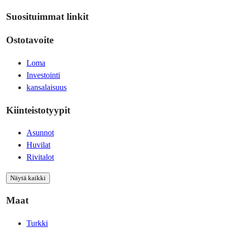
Suosituimmat linkit
Ostotavoite
Loma
Investointi
kansalaisuus
Kiinteistotyypit
Asunnot
Huvilat
Rivitalot
Näytä kaikki
Maat
Turkki