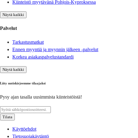
Kiinteistö myytävänä Pohjois-Kyproksessa
Näytä kaikki
Palvelut
Tarkastusmatkat
Ennen myyntiä ja myynnin jälkeen -palvelut
Korkea asiakaspalvelustandardi
Näytä kaikki
Liity uutiskirjeemme tilaajaksi
Pysy ajan tasalla uusimmista kiinteistöistä!
Tilata
Käyttöehdot
Tietosuojakäytäntö