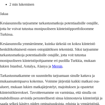
2 min lukeminen
Jakaa
Kesäasunnolla tarjoamme tarkastusmatkoja potentiaalisille ostajille,
jotta he voivat tutustua monipuoliseen kiinteistöpportfolioomme
Turkissa.
Kesäasunnolla ymmärrämme, kuinka tärkeää on kokea kiinteistö 
henkilökohtaisesti ennen ostopäätöksen tekemistä. Siksi tarjoamme 
tarkastusmatkoja potentiaalisille ostajille, jotta voit tutustua 
monipuoliseen kiinteistöpohjaamme eri puolilla 
Turkkia
, mukaan 
lukien Istanbul, Antalya, Alanya ja 
Mersin
.
Tarkastusmatkamme on suunniteltu tarjoamaan sinulle kattava ja 
mukaansatempaava kokemus. Voimme järjestää kaikki matkasi osa-
alueet, mukaan lukien matkajärjestelyt, majoituksen ja opastetut 
kiinteistökierrokset. Tavoitteenamme on varmistaa, että sinulla on 
mahdollisuus arvioida perusteellisesti sinua kiinnostavia kiinteistöjä ja 
saada selkeä käsitys niiden ominaisuuksista, eduista ja ympäristöstä.