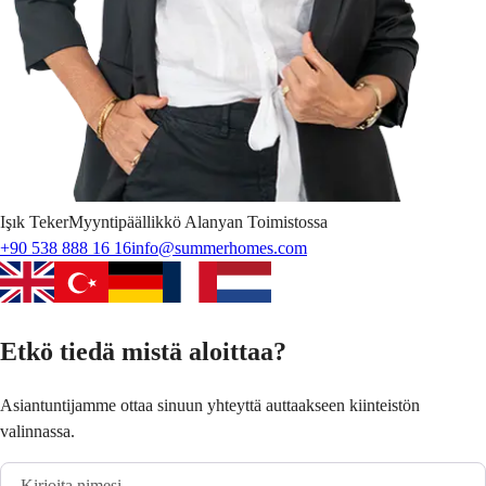
Işık
Teker
Myyntipäällikkö Alanyan Toimistossa
+90 538 888 16 16
info@summerhomes.com
Etkö tiedä mistä aloittaa?
Asiantuntijamme ottaa sinuun yhteyttä auttaakseen kiinteistön
valinnassa.