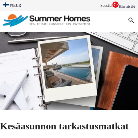
EUR
Suosikit
FI
Kiinteistöt
Kesäasunnon tarkastusmatkat