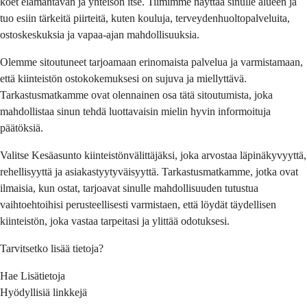
koet elämäntavan ja yhteisön itse. Tiimimme näyttää sinulle alueen ja 
tuo esiin tärkeitä piirteitä, kuten kouluja, terveydenhuoltopalveluita, 
ostoskeskuksia ja vapaa-ajan mahdollisuuksia.
Olemme sitoutuneet tarjoamaan erinomaista palvelua ja varmistamaan, 
että kiinteistön ostokokemuksesi on sujuva ja miellyttävä. 
Tarkastusmatkamme ovat olennainen osa tätä sitoutumista, joka 
mahdollistaa sinun tehdä luottavaisin mielin hyvin informoituja 
päätöksiä.
Valitse Kesäasunto kiinteistönvälittäjäksi, joka arvostaa läpinäkyvyyttä, 
rehellisyyttä ja asiakastyytyväisyyttä. Tarkastusmatkamme, jotka ovat 
ilmaisia, kun ostat, tarjoavat sinulle mahdollisuuden tutustua 
vaihtoehtoihisi perusteellisesti varmistaen, että löydät täydellisen 
kiinteistön, joka vastaa tarpeitasi ja ylittää odotuksesi.
Tarvitsetko lisää tietoja?
Hae Lisätietoja
Hyödyllisiä linkkejä