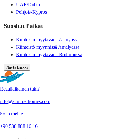
UAE/Dubai
Pohjois-Kypros
Suositut Paikat
Kiinteistö myytävänä Alanyassa
Kiinteistö myynnissä Antalyassa
Kiinteistö myytävänä Bodrumissa
Näytä kaikki
Reaaliaikainen tuki?
info@summerhomes.com
Soita meille
+90 538 888 16 16