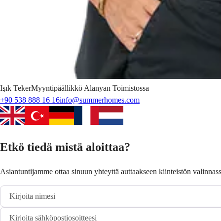
Işık
Teker
Myyntipäällikkö Alanyan Toimistossa
+90 538 888 16 16
info@summerhomes.com
Etkö tiedä mistä aloittaa?
Asiantuntijamme ottaa sinuun yhteyttä auttaakseen kiinteistön valinnass