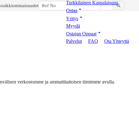
Turkkilainen Kansalaisuus
osikkiominaisuudet
Ostaa
Yritys
Myydä
Ostajan Oppaat
Palvelut
FAQ
Ota Yhteyttä
invälisen verkostomme ja ammattitaitoisen tiimimme avulla.