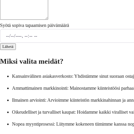
Syötä sopiva tapaamisen päivämäärä
Lähetä
Miksi valita meidät?
Kansainvälinen asiakasverkosto: Yhdistämme sinut suoraan ostajii
Ammattimainen markkinointi: Mainostamme kiinteistöösi parhaalla m
Ilmainen arviointi: Arvioimme kiinteistön markkinahinnan ja an
Oikeudelliset ja turvalliset kaupat: Hoidamme kaikki viralliset v
Nopea myyntiprosessi: Liitymme kokeneen tiimimme kanssa nopeas