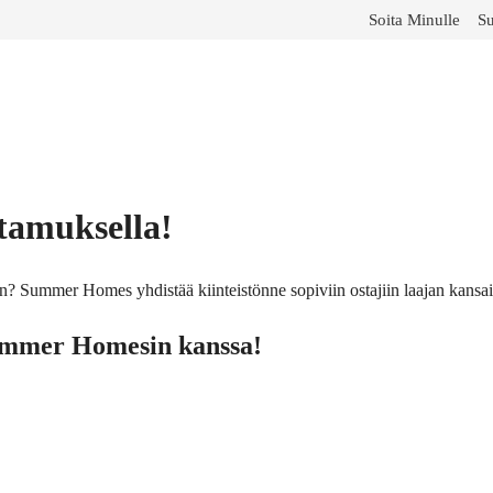
Soita Minulle
Su
ttamuksella!
an? Summer Homes yhdistää kiinteistönne sopiviin ostajiin laajan kansa
 Summer Homesin kanssa!