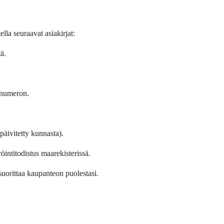
la seuraavat asiakirjat:
ä.
snumeron.
(päivitetty kunnasta).
röintitodistus maarekisterissä.
 suorittaa kaupanteon puolestasi.