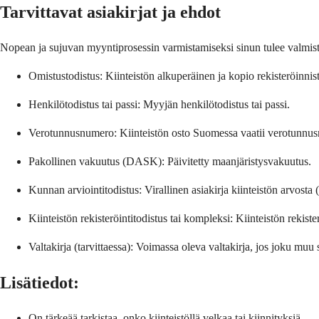
Tarvittavat asiakirjat ja ehdot
Nopean ja sujuvan myyntiprosessin varmistamiseksi sinun tulee valmistel
Omistustodistus: Kiinteistön alkuperäinen ja kopio rekisteröinnist
Henkilötodistus tai passi: Myyjän henkilötodistus tai passi.
Verotunnusnumero: Kiinteistön osto Suomessa vaatii verotunnu
Pakollinen vakuutus (DASK): Päivitetty maanjäristysvakuutus.
Kunnan arviointitodistus: Virallinen asiakirja kiinteistön arvosta 
Kiinteistön rekisteröintitodistus tai kompleksi: Kiinteistön rekiste
Valtakirja (tarvittaessa): Voimassa oleva valtakirja, jos joku muu
Lisätiedot:
On tärkeää tarkistaa, onko kiinteistöllä velkaa tai kiinnityksiä.