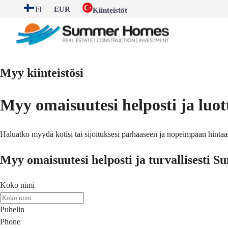
FI
EUR
Kiinteistöt
Myy kiinteistösi
Myy omaisuutesi helposti ja luo
Haluatko myydä kotisi tai sijoituksesi parhaaseen ja nopeimpaan hinta
Myy omaisuutesi helposti ja turvallisesti
Koko nimi
Puhelin
Phone