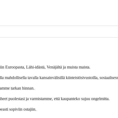
n Euroopasta, Lähi-idästä, Venäjältä ja muista maista.
ahdollisella tavalla kansainvälisillä kiinteistösivustoilla, sosiaalises
namme tarkan hinnan.
aiheet puolestasi ja varmistamme, että kaupanteko sujuu ongelmitta.
ti sopiviin ostajiin.