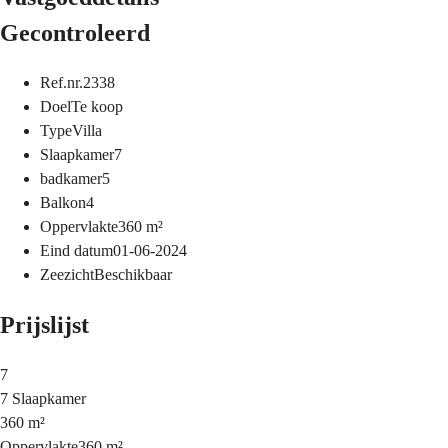
Gecontroleerd
Ref.nr.
2338
Doel
Te koop
Type
Villa
Slaapkamer
7
badkamer
5
Balkon
4
Oppervlakte
360
m²
Eind datum
01-06-2024
Zeezicht
Beschikbaar
Prijslijst
7
7 Slaapkamer
360 m²
Oppervlakte
360 m²