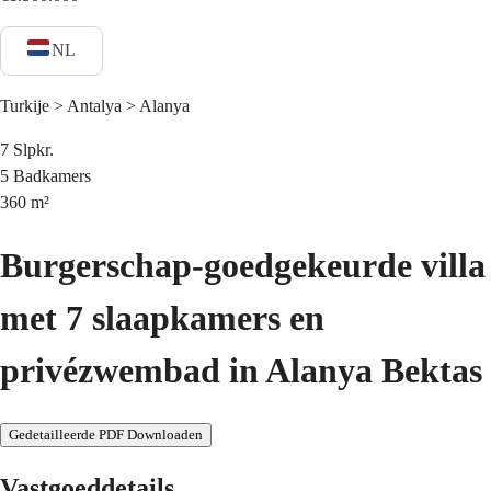
NL
Turkije > Antalya > Alanya
7
Slpkr.
5
Badkamers
360
m²
Burgerschap-goedgekeurde villa
met 7 slaapkamers en
privézwembad in Alanya Bektas
Gedetailleerde PDF Downloaden
Vastgoeddetails