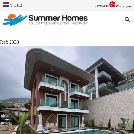
EUR
Favorieten
NL
Woningen
Ref:
2338