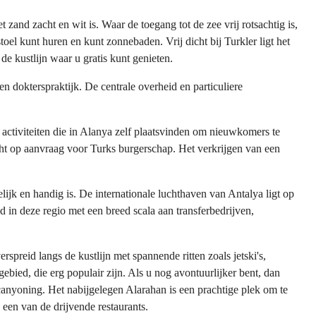
t zand zacht en wit is. Waar de toegang tot de zee vrij rotsachtig is,
l kunt huren en kunt zonnebaden. Vrij dicht bij Turkler ligt het
e kustlijn waar u gratis kunt genieten.
en dokterspraktijk. De centrale overheid en particuliere
t activiteiten die in Alanya zelf plaatsvinden om nieuwkomers te
ht op aanvraag voor Turks burgerschap. Het verkrijgen van een
ijk en handig is. De internationale luchthaven van Antalya ligt op
 in deze regio met een breed scala aan transferbedrijven,
spreid langs de kustlijn met spannende ritten zoals jetski's,
bied, die erg populair zijn. Als u nog avontuurlijker bent, dan
canyoning. Het nabijgelegen Alarahan is een prachtige plek om te
 een van de drijvende restaurants.