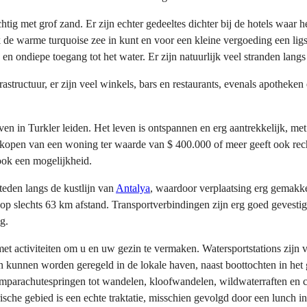
tig met grof zand. Er zijn echter gedeeltes dichter bij de hotels waar he
 warme turquoise zee in kunt en voor een kleine vergoeding een ligstoe
ondiepe toegang tot het water. Er zijn natuurlijk veel stranden langs d
astructuur, er zijn veel winkels, bars en restaurants, evenals apotheken 
ven in Turkler leiden. Het leven is ontspannen en erg aantrekkelijk, me
 kopen van een woning ter waarde van $ 400.000 of meer geeft ook rec
ook een mogelijkheid.
eden langs de kustlijn van
Antalya
, waardoor verplaatsing erg gemakkel
op slechts 63 km afstand. Transportverbindingen zijn erg goed gevestigd
g.
t activiteiten om u en uw gezin te vermaken. Watersportstations zijn ver
 kunnen worden geregeld in de lokale haven, naast boottochten in het ge
ndemparachutespringen tot wandelen, kloofwandelen, wildwaterraften en 
che gebied is een echte traktatie, misschien gevolgd door een lunch in