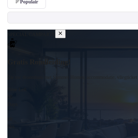
Populair
SPECIAL CAMPAIGN
Gratis Rondleiding!
Zie uw droomhuis met Summer Homes; accommodatie, vliegticket en
Time Left
00
Days
:
00
Hrs
: