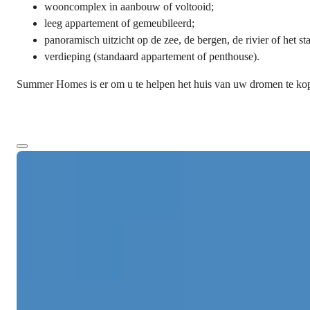
wooncomplex in aanbouw of voltooid;
leeg appartement of gemeubileerd;
panoramisch uitzicht op de zee, de bergen, de rivier of het s
verdieping (standaard appartement of penthouse).
Summer Homes is er om u te helpen het huis van uw dromen te kopen,
Meer tekst
Ref:
Prijs
€133.000
29004
Slpkr.
:
1
Badkamers
:
1
Oppervlakte
:
60
m²
Turkije > Antalya > Alanya
Gemeubileerd 1+1 Appartement Kopen i
Ontdek dit luxe gemeubileerde 1+1 appartement te koop in Azura W