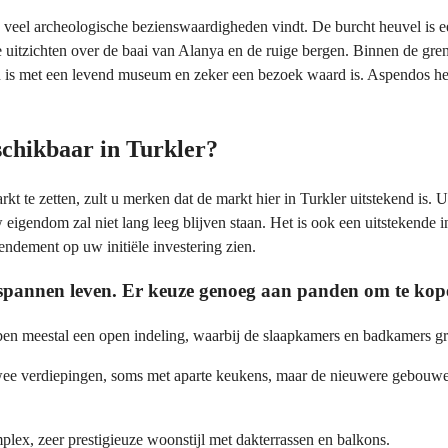
u veel archeologische bezienswaardigheden vindt. De burcht heuvel is
e uitzichten over de baai van Alanya en de ruige bergen. Binnen de gr
n is met een levend museum en zeker een bezoek waard is. Aspendos hee
schikbaar in Turkler?
t te zetten, zult u merken dat de markt hier in Turkler uitstekend is.
igendom zal niet lang leeg blijven staan. Het is ook een uitstekende i
endement op uw initiële investering zien.
ontspannen leven. Er keuze genoeg aan panden om te kop
bben meestal een open indeling, waarbij de slaapkamers en badkamers 
ee verdiepingen, soms met aparte keukens, maar de nieuwere gebouwen 
ex, zeer prestigieuze woonstijl met dakterrassen en balkons.