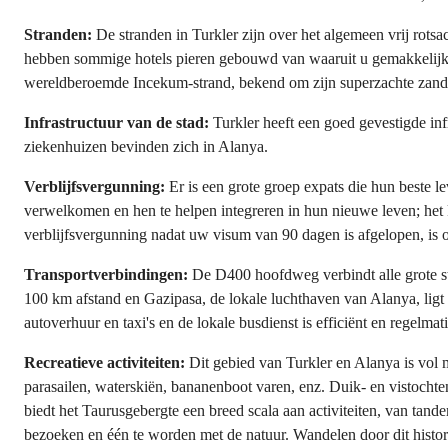
Stranden:
De stranden in Turkler zijn over het algemeen vrij rotsach
hebben sommige hotels pieren gebouwd van waaruit u gemakkelijk de
wereldberoemde Incekum-strand, bekend om zijn superzachte zand en 
Infrastructuur van de stad:
Turkler heeft een goed gevestigde infr
ziekenhuizen bevinden zich in Alanya.
Verblijfsvergunning:
Er is een grote groep expats die hun beste le
verwelkomen en hen te helpen integreren in hun nieuwe leven; het
verblijfsvergunning nadat uw visum van 90 dagen is afgelopen, is 
Transportverbindingen:
De D400 hoofdweg verbindt alle grote st
100 km afstand en Gazipasa, de lokale luchthaven van Alanya, ligt 
autoverhuur en taxi's en de lokale busdienst is efficiënt en regelmati
Recreatieve activiteiten:
Dit gebied van Turkler en Alanya is vol me
parasailen, waterskiën, bananenboot varen, enz. Duik- en vistochten
biedt het Taurusgebergte een breed scala aan activiteiten, van ta
bezoeken en één te worden met de natuur. Wandelen door dit historis