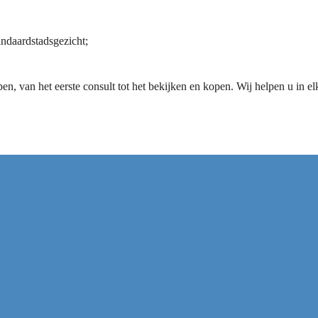
tandaardstadsgezicht;
 van het eerste consult tot het bekijken en kopen. Wij helpen u in elk
n Azura World Turkler Alanya
orld Turkler Ala...