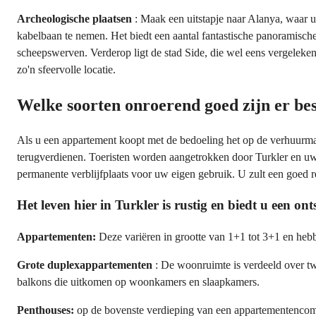
Archeologische plaatsen
: Maak een uitstapje naar Alanya, waar 
kabelbaan te nemen. Het biedt een aantal fantastische panoramisch
scheepswerven. Verderop ligt de stad Side, die wel eens vergeleke
zo'n sfeervolle locatie.
Welke soorten onroerend goed zijn er be
Als u een appartement koopt met de bedoeling het op de verhuurmark
terugverdienen. Toeristen worden aangetrokken door Turkler en uw e
permanente verblijfplaats voor uw eigen gebruik. U zult een goed r
Het leven hier in Turkler is rustig en biedt u een 
Appartementen:
Deze variëren in grootte van 1+1 tot 3+1 en he
Grote duplexappartementen
: De woonruimte is verdeeld over tw
balkons die uitkomen op woonkamers en slaapkamers.
Penthouses:
op de bovenste verdieping van een appartementencompl