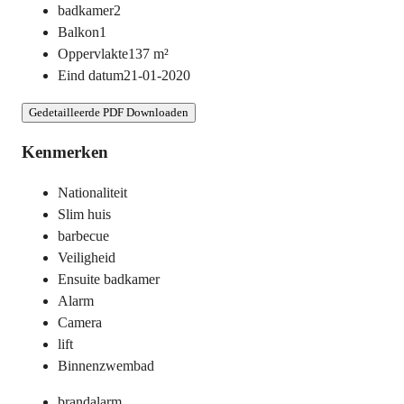
badkamer
2
Balkon
1
Oppervlakte
137
m²
Eind datum
21-01-2020
Gedetailleerde PDF Downloaden
Kenmerken
Nationaliteit
Slim huis
barbecue
Veiligheid
Ensuite badkamer
Alarm
Camera
lift
Binnenzwembad
brandalarm