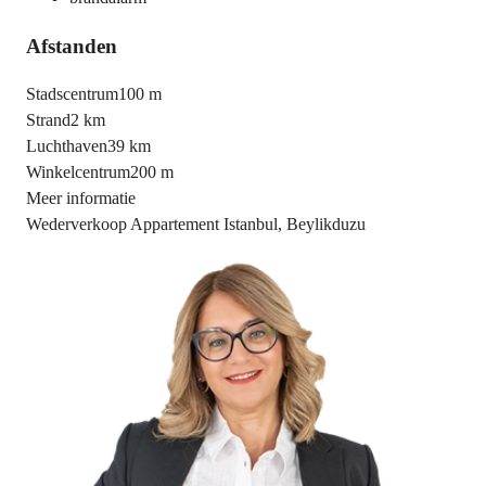
Afstanden
Stadscentrum
100 m
Strand
2 km
Luchthaven
39 km
Winkelcentrum
200 m
Meer informatie
Wederverkoop Appartement Istanbul, Beylikduzu