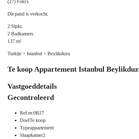
(27) Foto's
Dit pand is verkocht.
2
Slpkr.
2
Badkamers
137
m²
Turkije > Istanbul > Beylikduzu
Te koop Appartement Istanbul Beylikduz
Vastgoeddetails
Gecontroleerd
Ref.nr.
0B27
Doel
Te koop
Type
appartement
Slaapkamer
2