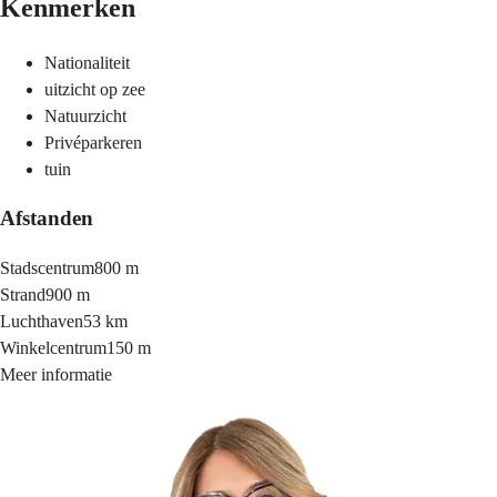
Kenmerken
Nationaliteit
uitzicht op zee
Natuurzicht
Privéparkeren
tuin
Afstanden
Stadscentrum
800 m
Strand
900 m
Luchthaven
53 km
Winkelcentrum
150 m
Meer informatie