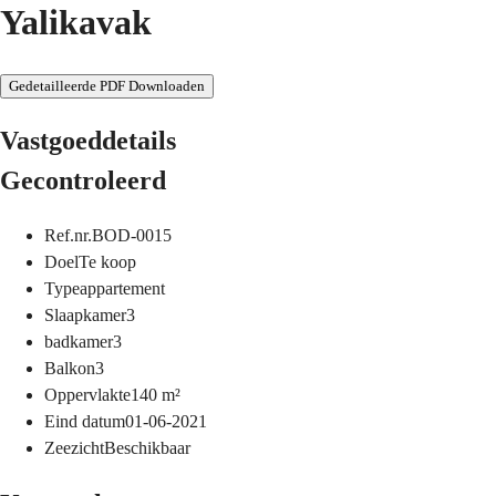
Yalikavak
Gedetailleerde PDF Downloaden
Vastgoeddetails
Gecontroleerd
Ref.nr.
BOD-0015
Doel
Te koop
Type
appartement
Slaapkamer
3
badkamer
3
Balkon
3
Oppervlakte
140
m²
Eind datum
01-06-2021
Zeezicht
Beschikbaar