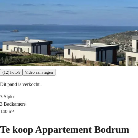
(12) Foto's
Video aanvragen
Dit pand is verkocht.
3
Slpkr.
3
Badkamers
140
m²
Te koop Appartement Bodrum