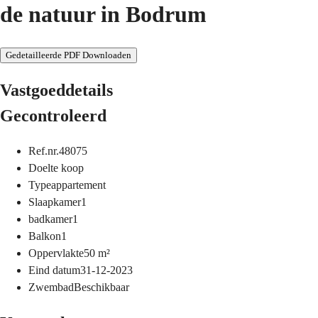
de natuur in Bodrum
Gedetailleerde PDF Downloaden
Vastgoeddetails
Gecontroleerd
Ref.nr.
48075
Doel
te koop
Type
appartement
Slaapkamer
1
badkamer
1
Balkon
1
Oppervlakte
50
m²
Eind datum
31-12-2023
Zwembad
Beschikbaar