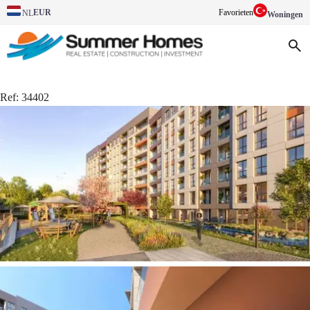
EUR
Favorieten
NL
Woningen
Ref:
34402