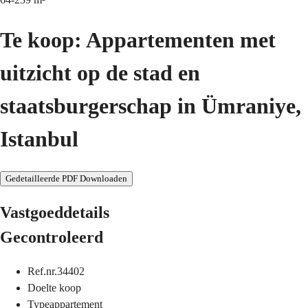
Te koop: Appartementen met
uitzicht op de stad en
staatsburgerschap in Ümraniye,
Istanbul
Gedetailleerde PDF Downloaden
Vastgoeddetails
Gecontroleerd
Ref.nr.
34402
Doel
te koop
Type
appartement