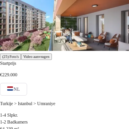
(25) Foto's
Video aanvragen
Startprijs
€229.000
NL
Turkije > Istanbul > Umraniye
1-4
Slpkr.
1-2
Badkamers
64-239
m²