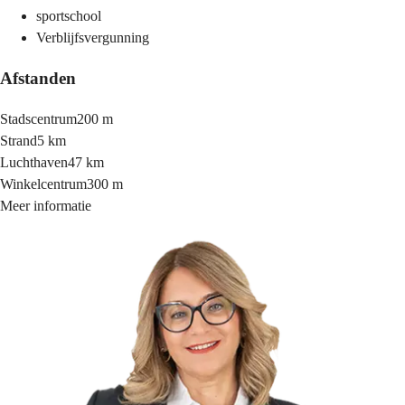
sportschool
Verblijfsvergunning
Afstanden
Stadscentrum
200 m
Strand
5 km
Luchthaven
47 km
Winkelcentrum
300 m
Meer informatie