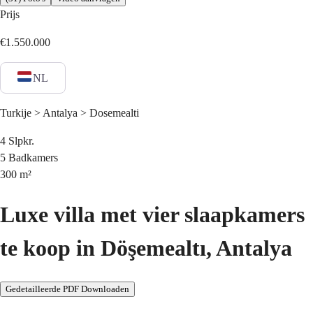
Prijs
€1.550.000
NL
Turkije > Antalya > Dosemealti
4
Slpkr.
5
Badkamers
300
m²
Luxe villa met vier slaapkamers
te koop in Döşemealtı, Antalya
Gedetailleerde PDF Downloaden