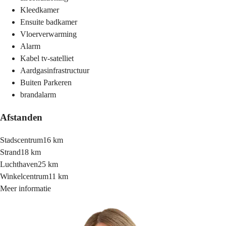
Kleedkamer
Ensuite badkamer
Vloerverwarming
Alarm
Kabel tv-satelliet
Aardgasinfrastructuur
Buiten Parkeren
brandalarm
Afstanden
Stadscentrum
16 km
Strand
18 km
Luchthaven
25 km
Winkelcentrum
11 km
Meer informatie