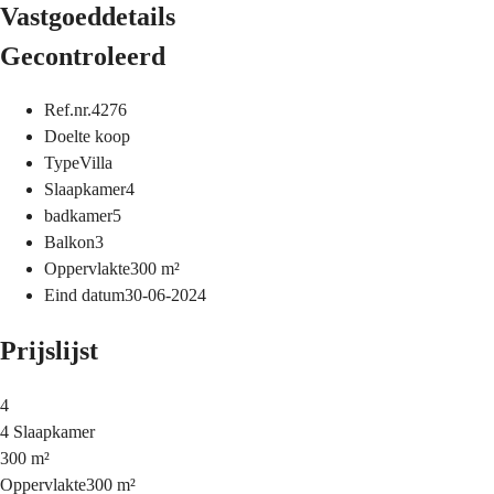
Vastgoeddetails
Gecontroleerd
Ref.nr.
4276
Doel
te koop
Type
Villa
Slaapkamer
4
badkamer
5
Balkon
3
Oppervlakte
300
m²
Eind datum
30-06-2024
Prijslijst
4
4 Slaapkamer
300 m²
Oppervlakte
300 m²