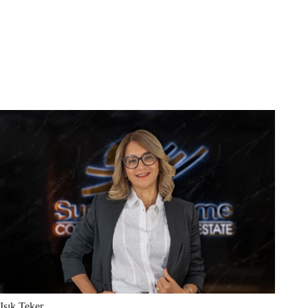
Işık
Teker