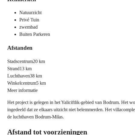
Natuurzicht
Privé Tuin
zwembad
Buiten Parkeren
Afstanden
Stadscentrum
20 km
Strand
13 km
Luchthaven
38 km
Winkelcentrum
5 km
Meer informatie
Het project is gelegen in het Yaliciftlik-gebied van Bodrum. Het w
ingedeeld dat ze elkaars uitzicht niet belemmerden. Het villacomp
de luchthaven Bodrum-Milas.
Afstand tot voorzieningen