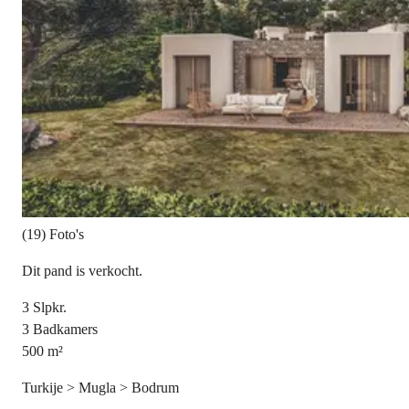
(19) Foto's
Dit pand is verkocht.
3
Slpkr.
3
Badkamers
500
m²
Turkije > Mugla > Bodrum