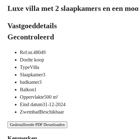
Luxe villa met 2 slaapkamers en een moo
Vastgoeddetails
Gecontroleerd
Ref.nr.
48049
Doel
te koop
Type
Villa
Slaapkamer
3
badkamer
3
Balkon
1
Oppervlakte
500
m²
Eind datum
31-12-2024
Zwembad
Beschikbaar
Gedetailleerde PDF Downloaden
Kenmerken