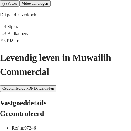
(8) Foto's
Video aanvragen
Dit pand is verkocht.
1-3
Slpkr.
1-3
Badkamers
79-192
m²
Levendig leven in Muwailih
Commercial
Gedetailleerde PDF Downloaden
Vastgoeddetails
Gecontroleerd
Ref.nr.
97246