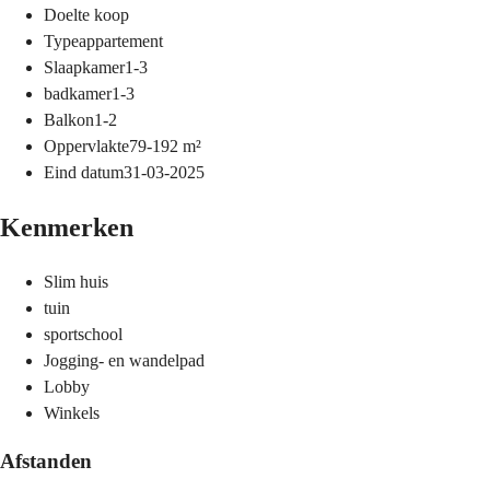
Doel
te koop
Type
appartement
Slaapkamer
1-3
badkamer
1-3
Balkon
1-2
Oppervlakte
79-192
m²
Eind datum
31-03-2025
Kenmerken
Slim huis
tuin
sportschool
Jogging- en wandelpad
Lobby
Winkels
Afstanden