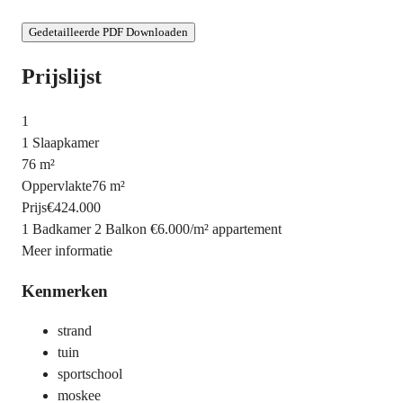
Gedetailleerde PDF Downloaden
Prijslijst
1
1 Slaapkamer
76 m²
Oppervlakte
76 m²
Prijs
€424.000
1 Badkamer
2 Balkon
€6.000
/
m²
appartement
Meer informatie
Kenmerken
strand
tuin
sportschool
moskee