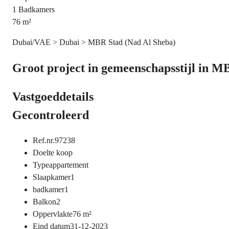
1
Badkamers
76
m²
Dubai/VAE > Dubai > MBR Stad (Nad Al Sheba)
Groot project in gemeenschapsstijl in M
Vastgoeddetails
Gecontroleerd
Ref.nr.
97238
Doel
te koop
Type
appartement
Slaapkamer
1
badkamer
1
Balkon
2
Oppervlakte
76
m²
Eind datum
31-12-2023