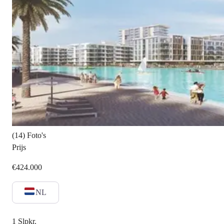
(14) Foto's
Prijs
€424.000
NL
1
Slpkr.