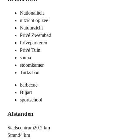
Nationaliteit
uitzicht op zee
Natuurzicht
Privé Zwembad
Privéparkeren
Privé Tuin
sauna
stoomkamer
Turks bad
barbecue
Biljart
sportschool
Afstanden
Stadscentrum
20.2 km
Strand
4 km