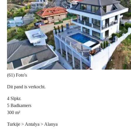
(61) Foto's
Dit pand is verkocht.
4
Slpkr.
5
Badkamers
300
m²
Turkije > Antalya > Alanya