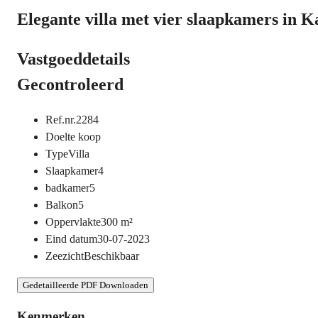
Elegante villa met vier slaapkamers in K
Vastgoeddetails
Gecontroleerd
Ref.nr.
2284
Doel
te koop
Type
Villa
Slaapkamer
4
badkamer
5
Balkon
5
Oppervlakte
300
m²
Eind datum
30-07-2023
Zeezicht
Beschikbaar
Gedetailleerde PDF Downloaden
Kenmerken