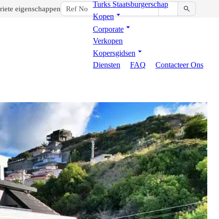
Turks Staatsburgerschap
riete eigenschappen
Kopen
Corporate
Verkopen
Kopersgidsen
Diensten
FAQ
Contacteer Ons