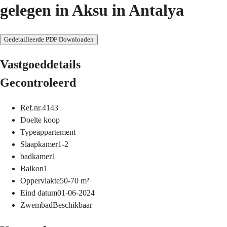
gelegen in Aksu in Antalya
Gedetailleerde PDF Downloaden
Vastgoeddetails
Gecontroleerd
Ref.nr.
4143
Doel
te koop
Type
appartement
Slaapkamer
1-2
badkamer
1
Balkon
1
Oppervlakte
50-70
m²
Eind datum
01-06-2024
Zwembad
Beschikbaar