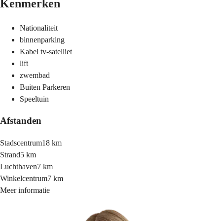
Kenmerken
Nationaliteit
binnenparking
Kabel tv-satelliet
lift
zwembad
Buiten Parkeren
Speeltuin
Afstanden
Stadscentrum
18 km
Strand
5 km
Luchthaven
7 km
Winkelcentrum
7 km
Meer informatie