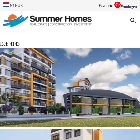
EUR
Favorieten
NL
Woningen
Ref:
4143