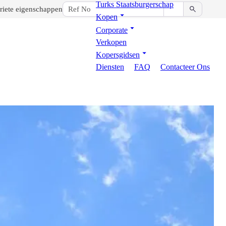
Turks Staatsburgerschap
riete eigenschappen
Kopen
Corporate
Verkopen
Kopersgidsen
Diensten
FAQ
Contacteer Ons