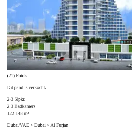
(21) Foto's
Dit pand is verkocht.
2-3
Slpkr.
2-3
Badkamers
122-148
m²
Dubai/VAE > Dubai > Al Furjan