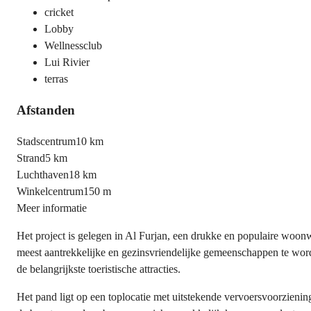
cricket
Lobby
Wellnessclub
Lui Rivier
terras
Afstanden
Stadscentrum
10 km
Strand
5 km
Luchthaven
18 km
Winkelcentrum
150 m
Meer informatie
Het project is gelegen in Al Furjan, een drukke en populaire wo
meest aantrekkelijke en gezinsvriendelijke gemeenschappen te word
de belangrijkste toeristische attracties.
Het pand ligt op een toplocatie met uitstekende vervoersvoorziening