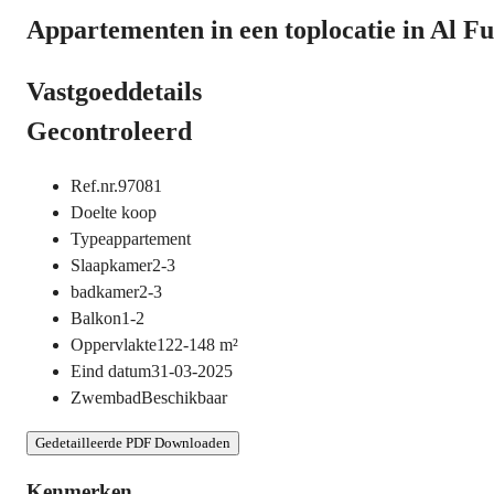
Appartementen in een toplocatie in Al F
Vastgoeddetails
Gecontroleerd
Ref.nr.
97081
Doel
te koop
Type
appartement
Slaapkamer
2-3
badkamer
2-3
Balkon
1-2
Oppervlakte
122-148
m²
Eind datum
31-03-2025
Zwembad
Beschikbaar
Gedetailleerde PDF Downloaden
Kenmerken