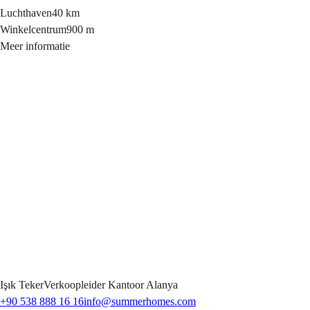
Luchthaven
40 km
Winkelcentrum
900 m
Meer informatie
Işık
Teker
Verkoopleider Kantoor Alanya
+90 538 888 16 16
info@summerhomes.com