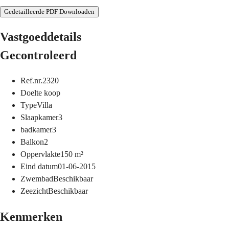
Gedetailleerde PDF Downloaden
Vastgoeddetails
Gecontroleerd
Ref.nr.
2320
Doel
te koop
Type
Villa
Slaapkamer
3
badkamer
3
Balkon
2
Oppervlakte
150
m²
Eind datum
01-06-2015
Zwembad
Beschikbaar
Zeezicht
Beschikbaar
Kenmerken