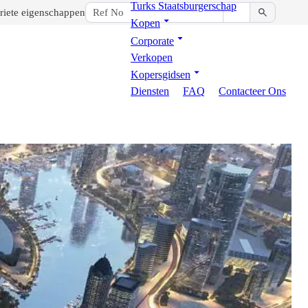
Turks Staatsburgerschap
riete eigenschappen
Kopen
Corporate
Verkopen
Kopersgidsen
Diensten
FAQ
Contacteer Ons