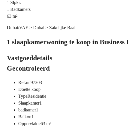
1
Slpkr.
1
Badkamers
63
m²
Dubai/VAE > Dubai > Zakelijke Baai
1 slaapkamerwoning te koop in Business 
Vastgoeddetails
Gecontroleerd
Ref.nr.
97303
Doel
te koop
Type
Residentie
Slaapkamer
1
badkamer
1
Balkon
1
Oppervlakte
63
m²