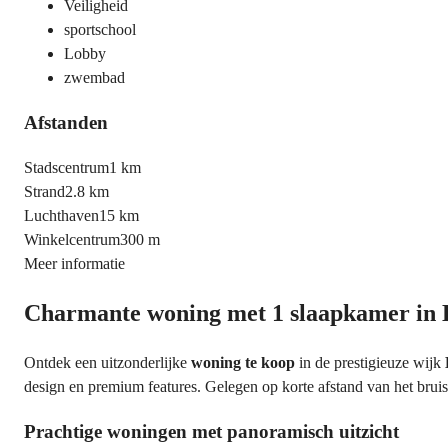
Veiligheid
sportschool
Lobby
zwembad
Afstanden
Stadscentrum
1 km
Strand
2.8 km
Luchthaven
15 km
Winkelcentrum
300 m
Meer informatie
Charmante woning met 1 slaapkamer in B
Ontdek een uitzonderlijke
woning te koop
in de prestigieuze wijk
design en premium features. Gelegen op korte afstand van het brui
Prachtige woningen met panoramisch uitzicht