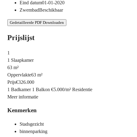
Eind datum
01-01-2020
Zwembad
Beschikbaar
Gedetailleerde PDF Downloaden
Prijslijst
1
1 Slaapkamer
63 m²
Oppervlakte
63 m²
Prijs
€326.000
1 Badkamer
1 Balkon
€5.000
/
m²
Residentie
Meer informatie
Kenmerken
Stadsgezicht
binnenparking