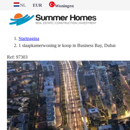
NL
EUR
Woningen
Startpagina
1 slaapkamerwoning te koop in Business Bay, Dubai
Ref:
97303