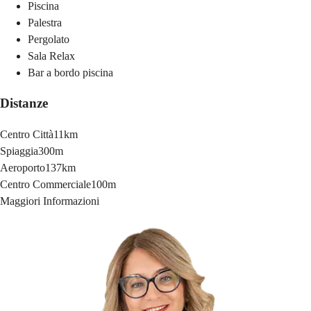
Piscina
Palestra
Pergolato
Sala Relax
Bar a bordo piscina
Distanze
Centro Città
11km
Spiaggia
300m
Aeroporto
137km
Centro Commerciale
100m
Maggiori Informazioni