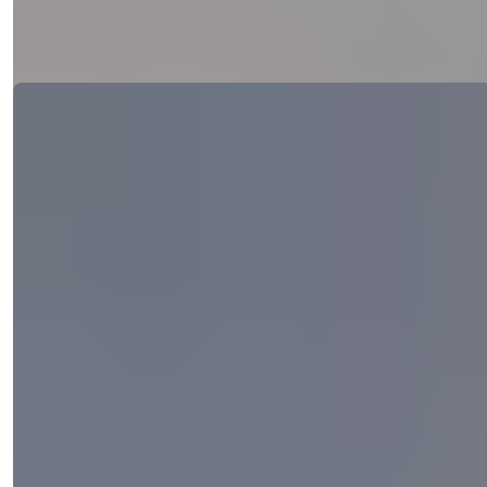
Dettagli
Email
Chiamami
Chiamami
Ref:
97324
Işık Teker
Responsabile Vendite
Telefono/WhatsApp
+90 538 888 16 16
Supporto Esperto
Solo a un clic di distanza.