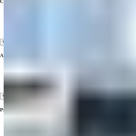
Collegamenti Rapidi
Comprare una Proprietà
Offri la tua Proprietà in Vendita
Contattaci
Vedi Tutti
Aziendale
Collaborazione
Chi Siamo
Le Nostre Testimonianze
Vedi Tutti
Proprietà in Vendita
Proprietà in vendita in Turchia
Proprietà in vendita a Dubai