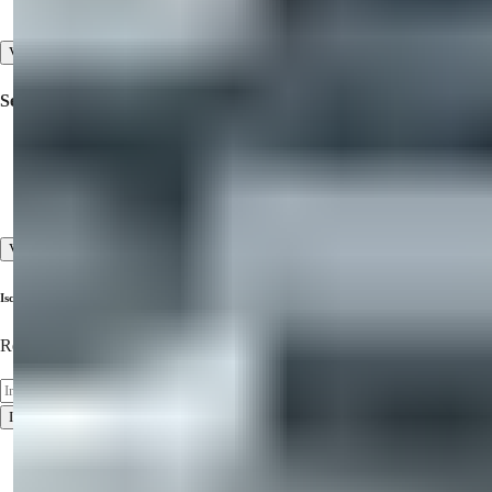
Proprietà in Vendita a Cipro del Nord
Vedi Tutti
Servizi
Viaggi di Ispezione
Servizi Pre-vendita e Post-vendita
Alto Standard di Servizio Clienti
Vedi Tutti
Iscriviti alla Nostra Newsletter
Resta Aggiornato sugli Ultimi Immobili!
Iscriviti
Termini di utilizzo
Politica sulla privacy