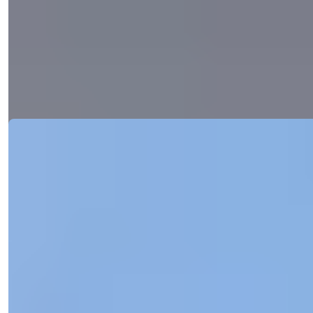
Scopri il vivere di lusso a Dubai Production City IMPZ con servizi
straordinari,...
Dettagli
Email
Chiamami
Chiamami
Ref:
97313
Işık Teker
Responsabile Vendite
Telefono/WhatsApp
+90 538 888 16 16
Supporto Esperto