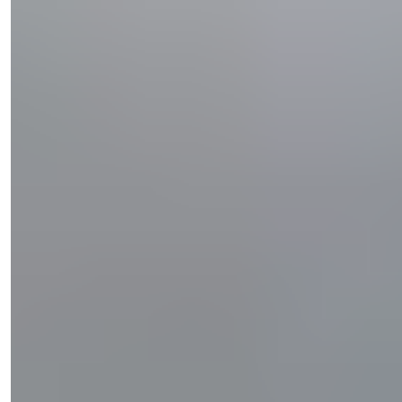
Işık Teker
Responsabile Vendite
Telefono/WhatsApp
+90 538 888 16 16
Supporto Esperto
Solo a un clic di distanza.
Işık Teker
Responsabile Vendite