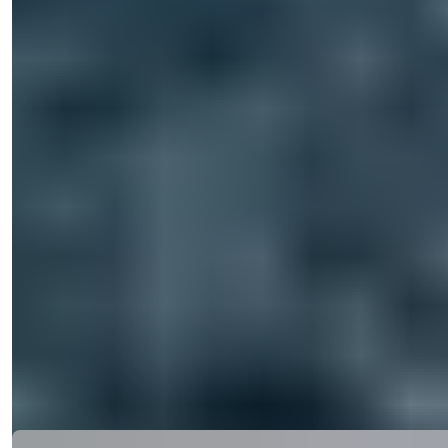
Visualizza 8 Foto
Prezzo Iniziale
€196.000
Camere da letto
:
1
Bagni
:
1
Area
:
43-83
m²
Dubai/EAU
Appartamenti di lusso in vendita a
Binghatti Apex, JVC Dubai – Vita
orientata al benessere
Scopri lo stile di vita urbano raffinato a Binghatti Apex – un
ipertower visiona...
Dettagli
Email
Chiamami
Chiamami
Ref:
11000