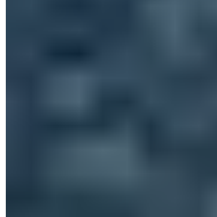
Işık Teker
Responsabile Vendite
Telefono/WhatsApp
+90 538 888 16 16
Supporto Esperto
Solo a un clic di distanza.
Işık Teker
Responsabile Vendite
Telefono/WhatsApp
+90 538 888 16 16
Supporto Esperto
Solo a un clic di distanza.