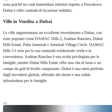
zona poiché ha costi immobiliari inferiori rispetto a Downtown
Dubai e offre contratti di locazione redditizi.
Ville in Vendita a Dubai
Le ville rappresentano un eccellente investimento a Dubai, con
zone popolari come DAMAC Hills 2, Arabian Ranches, Dubai
Hills Estate, Palm Jumeirah e Jumeirah Village Circle. DAMAC
Hills 2 è nota per la sua comunità residenziale verde e la
convenienza. Arabian Ranches è una scelta privilegiata per le
famiglie, mentre Dubai Hills Estate offre una vita di lusso e un
campo da golf di livello campionato. Dubai è una meta preferita
dagli investitori globali, offrendo alti ritorni e una solida
infrastruttura per le famiglie.
Altro testo
Ref:
Prezzo Iniziale
11004
€111.000