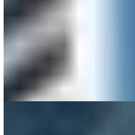
Camere da letto
:
1-2
Bagni
:
1-2
Area
:
32-113
m²
Dubai/EAU
Proprietà di lusso in vendita a Dubai –
Auresta Tower di Tiger Properties
Scopri proprietà di alta qualità in vendita nel Jumeirah Village
Circle di Dubai...
Dettagli
Email
Chiamami
Chiamami
Ref:
11001