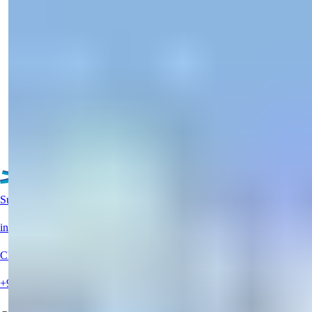
Proprietà Commerciale in Vendita a
JVC, Dubai - Posizione Privilegiata
Esplora questo spazio commerciale in Jumeirah Village Circle,
Dubai, con vista s...
Dettagli
Email
Chiamami
Chiamami
Altri immobili
Supporto Live?
info@summerhomes.com
Chiamaci
+90 538 888 16 16