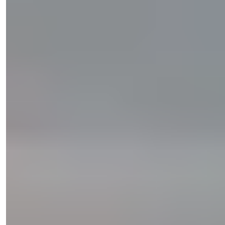
Telefono/WhatsApp
+90 538 888 16 16
Supporto Esperto
Solo a un clic di distanza.
Visualizza 14 Foto
Prezzo
€413.000
Camere da letto
:
2
Bagni
:
2
Area
:
95
m²
Dubai/EAU
Binghatti Ruby – Proprietà in Vendita a
Dubai, JVC | Appartamenti da
monolocale a 3 camere da letto
Cerchi una proprietà in vendita a Dubai? Scopri Binghatti Ruby
nel JVC – moderni...