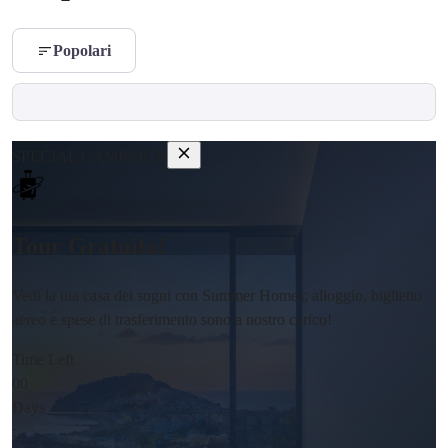
Popolari
SPECIAL CAMPAIGN
Tour Gratuito!
Vedi la tua casa dei sogni con Summer Homes; alloggio, biglietto
aereo e spese di trasferimento sono a nostro carico!
Time Left
00
Days
: