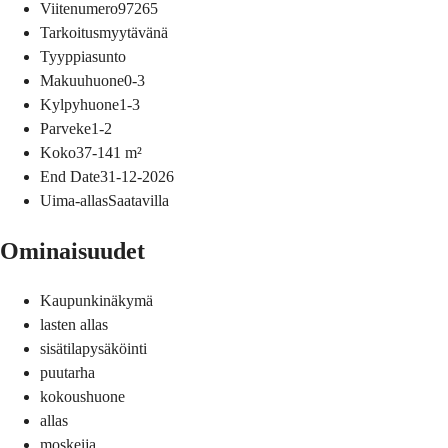
Viitenumero
97265
Tarkoitus
myytävänä
Tyyppi
asunto
Makuuhuone
0-3
Kylpyhuone
1-3
Parveke
1-2
Koko
37-141
m²
End Date
31-12-2026
Uima-allas
Saatavilla
Ominaisuudet
Kaupunkinäkymä
lasten allas
sisätilapysäköinti
puutarha
kokoushuone
allas
moskeija