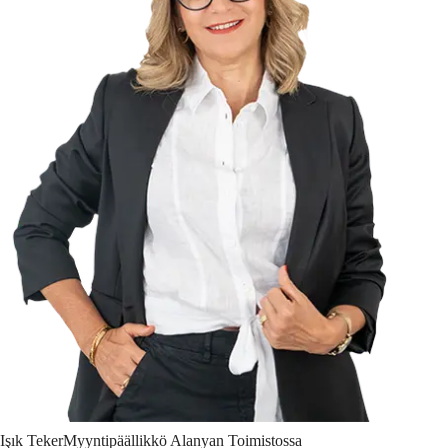
Işık
Teker
Myyntipäällikkö Alanyan Toimistossa