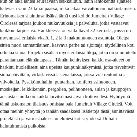
kun on aika lähteä seuraavaan seikkailuun, lähin lentokenttä sijaitsee
kätevästi vain 23 km:n päässä, mikä takaa vaivattoman matkustamisen.
Erinomaisen sijaintinsa lisäksi tämä uusi kohde Jumeirah Village
Circlessä tarjoaa joukon mukavuuksia ja palveluita, jotka vastaavat
kaikkiin tarpeisiisi. Hankkeessa on vaikuttavat 32 kerrosta, joissa on
myynnissä erilaisia yksiö, 1, 2 ja 3 makuuhuoneen asuntoja. Oletpa
sitten nuori ammattilainen, kasvava perhe tai sijoittaja, täydellinen koti
odottaa sinua. Projekti sisältää myös erilaisia tiloja, jotka on suunniteltu
parantamaan elämäntapaasi. Tämän kehityksen kaikki osa-alueet on
harkittu huolellisesti aina upeista kaupunkinäkymistä, jotka tervehtivät
sinua päivittäin, virkistävissä lastenaltaissa, joissa voit rentoutua ja
vilvoitella. Pysäköintihallin, puutarhan, konferenssihuoneen,
moskeijan, leikkikentän, pergolien, pelihuoneen, aulan ja kauppojen
ansiosta sinulla on kaikki tarvitsemasi aivan kotiovellesi. Hyödynnä
tämä uskomaton tilaisuus omistaa pala Jumeirah Village Circleä. Voit
ottaa meihin yhteyttä jo tänään saadaksesi lisätietoja tästä jännittävästä
projektista ja varmistaaksesi unelmiesi kotisi yhdessä Dubain
halutuimmista paikoista.