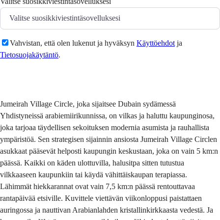
Valitse suosikkiviestintäsovelluksesi
Vahvistan, että olen lukenut ja hyväksyn
Käyttöehdot
ja
Tietosuojakäytäntö
.
Lähetä
Jumeirah Village Circle, joka sijaitsee Dubain sydämessä
Yhdistyneissä arabiemiirikunnissa, on vilkas ja haluttu kaupunginosa,
joka tarjoaa täydellisen sekoituksen modernia asumista ja rauhallista
ympäristöä. Sen strategisen sijainnin ansiosta Jumeirah Village Circlen
asukkaat pääsevät helposti kaupungin keskustaan, joka on vain 5 km:n
päässä. Kaikki on käden ulottuvilla, halusitpa sitten tutustua
vilkkaaseen kaupunkiin tai käydä vähittäiskaupan terapiassa.
Lähimmät hiekkarannat ovat vain 7,5 km:n päässä rentouttavaa
rantapäivää etsiville. Kuvittele viettävän viikonloppusi paistattaen
auringossa ja nauttivan Arabianlahden kristallinkirkkaasta vedestä. Ja