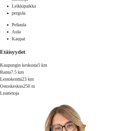
Leikkipaikka
pergola
Peliaula
Aula
Kaupat
Etäisyydet
Kaupungin keskusta
5 km
Ranta
7.5 km
Lentokenttä
23 km
Ostoskeskus
250 m
Lisätietoja