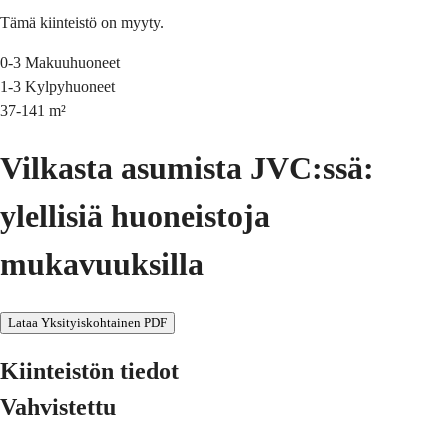
Tämä kiinteistö on myyty.
0-3
Makuuhuoneet
1-3
Kylpyhuoneet
37-141
m²
Vilkasta asumista JVC:ssä:
ylellisiä huoneistoja
mukavuuksilla
Lataa Yksityiskohtainen PDF
Kiinteistön tiedot
Vahvistettu