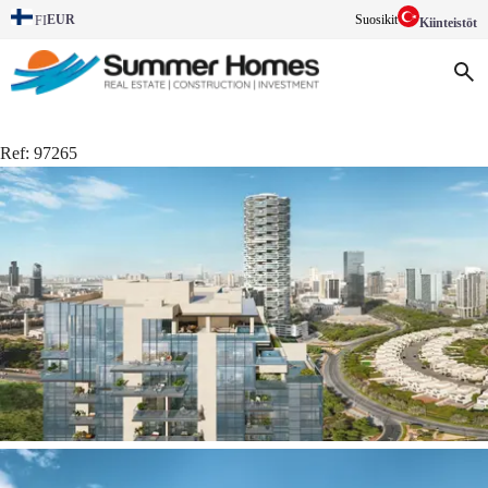
EUR
Suosikit
FI
Kiinteistöt
Ref:
97265