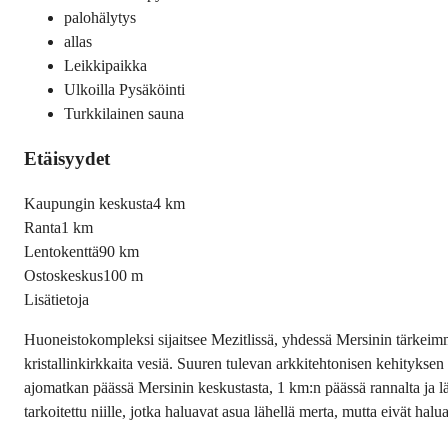
palohälytys
allas
Leikkipaikka
Ulkoilla Pysäköinti
Turkkilainen sauna
Etäisyydet
Kaupungin keskusta
4 km
Ranta
1 km
Lentokenttä
90 km
Ostoskeskus
100 m
Lisätietoja
Huoneistokompleksi sijaitsee Mezitlissä, yhdessä Mersinin tärkeimmi
kristallinkirkkaita vesiä. Suuren tulevan arkkitehtonisen kehityk
ajomatkan päässä Mersinin keskustasta, 1 km:n päässä rannalta ja läh
tarkoitettu niille, jotka haluavat asua lähellä merta, mutta eivät ha