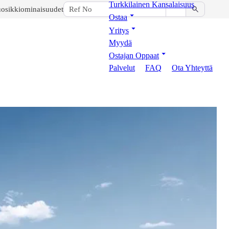
Turkkilainen Kansalaisuus
osikkiominaisuudet
Ostaa
Yritys
Myydä
Ostajan Oppaat
Palvelut
FAQ
Ota Yhteyttä