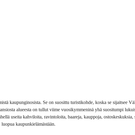
stä kaupunginosista. Se on suosittu turistikohde, koska se sijaitsee Väl
sen ansiosta alueesta on tullut viime vuosikymmeninä yhä suositumpi lu
ellä useita kahviloita, ravintoloita, baareja, kauppoja, ostoskeskuksia, 
lua luopua kaupunkielämästään.