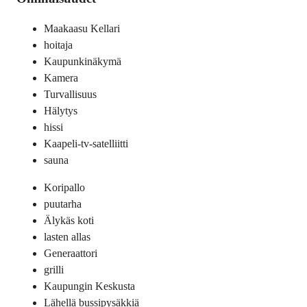
Maakaasu Kellari
hoitaja
Kaupunkinäkymä
Kamera
Turvallisuus
Hälytys
hissi
Kaapeli-tv-satelliitti
sauna
Koripallo
puutarha
Älykäs koti
lasten allas
Generaattori
grilli
Kaupungin Keskusta
Lähellä bussipysäkkiä