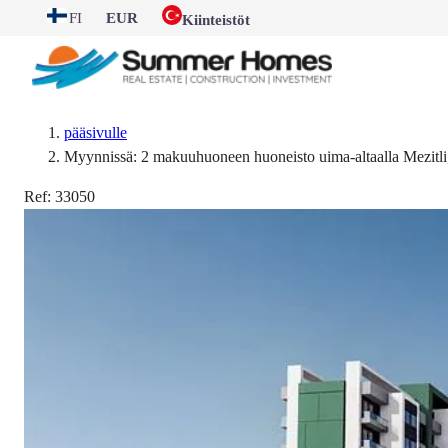
FI
EUR
Kiinteistöt
pääsivulle
Myynnissä: 2 makuuhuoneen huoneisto uima-altaalla Mezitl
Ref:
33050