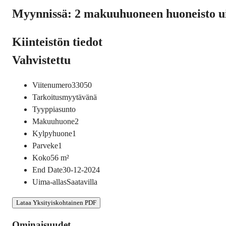
Myynnissä: 2 makuuhuoneen huoneisto ui
Kiinteistön tiedot
Vahvistettu
Viitenumero
33050
Tarkoitus
myytävänä
Tyyppi
asunto
Makuuhuone
2
Kylpyhuone
1
Parveke
1
Koko
56
m²
End Date
30-12-2024
Uima-allas
Saatavilla
Lataa Yksityiskohtainen PDF
Ominaisuudet