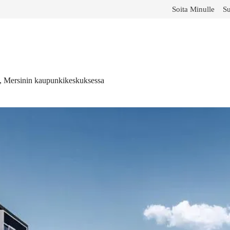
Soita Minulle
Su
i, Mersinin kaupunkikeskuksessa