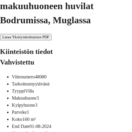
makuuhuoneen huvilat
Bodrumissa, Muglassa
Lataa Yksityiskohtainen PDF
Kiinteistön tiedot
Vahvistettu
Viitenumero
48080
Tarkoitus
myytävänä
Tyyppi
Villa
Makuuhuone
3
Kylpyhuone
3
Parveke
1
Koko
160
m²
End Date
01-08-2024