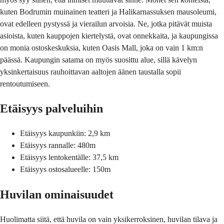
kuten Bodrumin muinainen teatteri ja Halikarnassuksen mausoleumi,
ovat edelleen pystyssä ja vierailun arvoisia. Ne, jotka pitävät muista
asioista, kuten kauppojen kiertelystä, ovat onnekkaita, ja kaupungissa
on monia ostoskeskuksia, kuten Oasis Mall, joka on vain 1 km:n
päässä. Kaupungin satama on myös suosittu alue, sillä kävelyn
yksinkertaisuus rauhoittavan aaltojen äänen taustalla sopii
rentoutumiseen.
Etäisyys palveluihin
Etäisyys kaupunkiin: 2,9 km
Etäisyys rannalle: 480m
Etäisyys lentokentälle: 37,5 km
Etäisyys ostosalueelle: 150m
Huvilan ominaisuudet
Huolimatta siitä, että huvila on vain yksikerroksinen, huvilan tilava ja