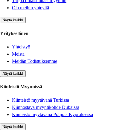
Tarjoa omaisuuttasi myyntiin
Ota meihin yhteyttä
Näytä kaikki
Yrityksellinen
Yhteistyö
Meistä
Meidän Todistuksemme
Näytä kaikki
Kiinteistö Myynnissä
Kiinteistö myytävänä Turkissa
Kiinnostava myyntikohde Dubaissa
Kiinteistö myytävänä Pohjois-Kyproksessa
Näytä kaikki