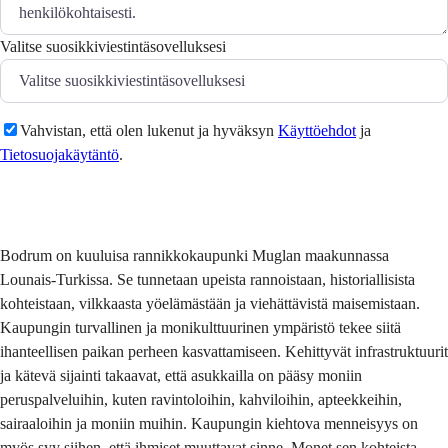
Valitse suosikkiviestintäsovelluksesi
Vahvistan, että olen lukenut ja hyväksyn
Käyttöehdot
ja
Tietosuojakäytäntö
.
Lähetä
Bodrum on kuuluisa rannikkokaupunki Muglan maakunnassa
Lounais-Turkissa. Se tunnetaan upeista rannoistaan, historiallisista
kohteistaan, vilkkaasta yöelämästään ja viehättävistä maisemistaan.
Kaupungin turvallinen ja monikulttuurinen ympäristö tekee siitä
ihanteellisen paikan perheen kasvattamiseen. Kehittyvät infrastruktuurit
ja kätevä sijainti takaavat, että asukkailla on pääsy moniin
peruspalveluihin, kuten ravintoloihin, kahviloihin, apteekkeihin,
sairaaloihin ja moniin muihin. Kaupungin kiehtova menneisyys on
myös syy siihen, että ihmiset muuttavat sinne. Monet sen kohteista,