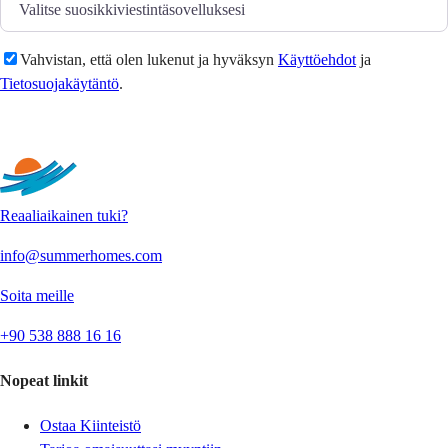
Vahvistan, että olen lukenut ja hyväksyn
Käyttöehdot
ja
Tietosuojakäytäntö
.
Lähetä
Reaaliaikainen tuki?
info@summerhomes.com
Soita meille
+90 538 888 16 16
Nopeat linkit
Ostaa Kiinteistö