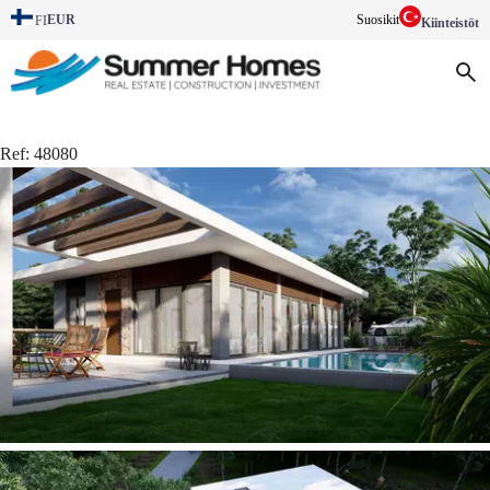
EUR
Suosikit
FI
Kiinteistöt
Ref:
48080