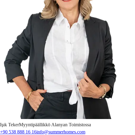
Işık
Teker
Myyntipäällikkö Alanyan Toimistossa
+90 538 888 16 16
info@summerhomes.com