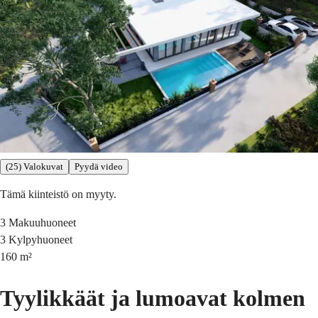
(25) Valokuvat
Pyydä video
Tämä kiinteistö on myyty.
3
Makuuhuoneet
3
Kylpyhuoneet
160
m²
Tyylikkäät ja lumoavat kolmen