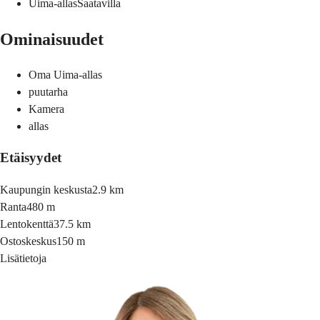
Uima-allas
Saatavilla
Ominaisuudet
Oma Uima-allas
puutarha
Kamera
allas
Etäisyydet
Kaupungin keskusta
2.9 km
Ranta
480 m
Lentokenttä
37.5 km
Ostoskeskus
150 m
Lisätietoja