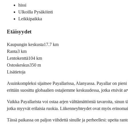
hissi
Ulkoilla Pysäköinti
Leikkipaikka
Etäisyydet
Kaupungin keskusta
17.7 km
Ranta
3 km
Lentokenttä
104 km
Ostoskeskus
350 m
Lisätietoja
Asuinkompleksi sijaitsee Payallarissa, Alanyassa. Payallar on pieni
erittäin suosittu globaalien ostajiemme keskuudessa, jotka etsivät arvo
Vaikka Payallarista voi ostaa arjen välttämättömiä tavaroita, sinun 
jotka myyvät erilaisia ruokia. Liikenneyhteydet ovat myös erinomais
Tässä paikassa on paljon viihdettä sinulle ja perheellesi: upeita ran