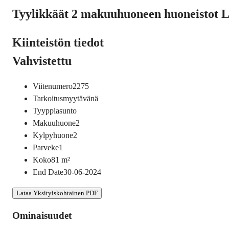
Tyylikkäät 2 makuuhuoneen huoneistot Lo
Kiinteistön tiedot
Vahvistettu
Viitenumero
2275
Tarkoitus
myytävänä
Tyyppi
asunto
Makuuhuone
2
Kylpyhuone
2
Parveke
1
Koko
81
m²
End Date
30-06-2024
Lataa Yksityiskohtainen PDF
Ominaisuudet