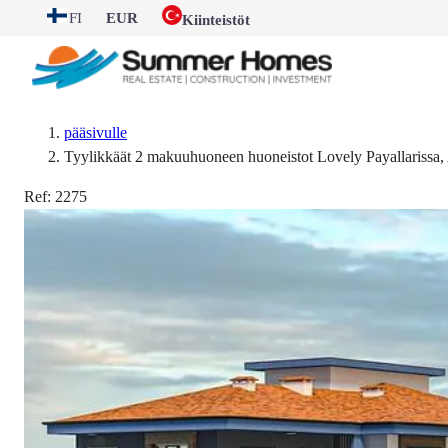
FI
EUR
Kiinteistöt
pääsivulle
Tyylikkäät 2 makuuhuoneen huoneistot Lovely Payallarissa,
Ref:
2275