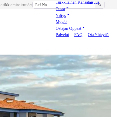
Turkkilainen Kansalaisuus
osikkiominaisuudet
Ostaa
Yritys
Myydä
Ostajan Oppaat
Palvelut
FAQ
Ota Yhteyttä