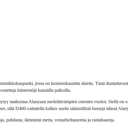
 rannikkokaupunki, jossa on luonnonkauniita alueita. Tästä ihastuttavast
stettuja kiinteistöjä kauniilla paikoilla.
täytyy matkustaa Alanyaan merkittävämpien ostosten vuoksi. Siellä on vak
et, sillä D400-valtatiellä kulkee useita säännöllisiä busseja idässä Ala
toja, puhdasta, lämmintä merta, vesiurheiluasemia ja rantabaareja.