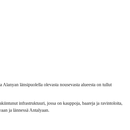
a Alanyan länsipuolella olevasta nousevasta alueesta on tullut
iintunut infrastruktuuri, jossa on kauppoja, baareja ja ravintoloita,
nyaan ja lännessä Antalyaan.