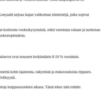
Konyaalti tarjoaa laajan valikoiman kiinteistöjä, jotka sopivat 
ivat korkeasta vuokrakysynnästä, mikä varmistaa vakaan ja tuottoisan 
 vuokrasopimuksia.
stöarvot ovat nousseet keskimäärin 8-10 % vuosittain. 
metriä kohti sijainnista, näkymistä ja mukavuuksista riippuen. 
lellisyyttä.
toja huippusesonkien aikana. Tämä tekee siitä erittäin 