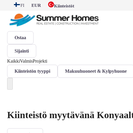
FI
EUR
Kiinteistöt
Ostaa
Sijainti
Kaikki
Valmis
Projekti
Kiinteistön tyyppi
Makuuhuoneet & Kylpyhuone
Kiinteistö myytävänä Konyaalt