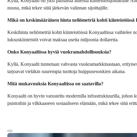
Kyllä, Konyaalti on yksi parhaista alueista kiinteistösijoituksille 
nousu, mikä tekee siitä järkevän valinnan sijoittajille.
Mikä on keskimääräinen hinta neliömetriä kohti kiinteistöissä
Keskihinta neliömetriä kohti kiinteistöissä Konyaaltissa vaihtelee no
luksuskiinteistöt voivat maksaa useita miljoonia dollareita.
Onko Konyaaltissa hyviä vuokramahdollisuuksia?
Kyllä, Konyaalti tunnetaan vahvasta vuokramarkkinastaan, erityises
tarjoavat vieläkin suurempia tuottoja huippusesonkien aikana.
Mitä mukavuuksia Konyaaltissa on saatavilla?
Konyaalti on hyvin varusteltu modernilla infrastruktuurilla, johon 
puistoihin ja vilkkaaseen sosiaaliseen elämään, mikä tekee siitä eri
Lisää tekstiä
Ref:
Hinta
4249
€210 000