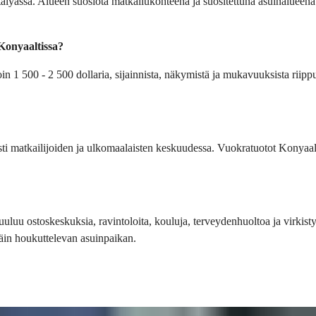
Antalyassa. Alueen suosiota matkailukohteena ja suositettuna asuinalueen
 Konyaaltissa?
in 1 500 - 2 500 dollaria, sijainnista, näkymistä ja mukavuuksista riippu
ti matkailijoiden ja ulkomaalaisten keskuudessa. Vuokratuotot Konyaalt
kuuluu ostoskeskuksia, ravintoloita, kouluja, terveydenhuoltoa ja virkis
ttäin houkuttelevan asuinpaikan.