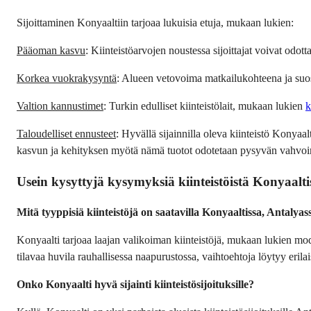
Sijoittaminen Konyaaltiin tarjoaa lukuisia etuja, mukaan lukien:
Pääoman kasvu
: Kiinteistöarvojen noustessa sijoittajat voivat odot
Korkea vuokrakysyntä
: Alueen vetovoima matkailukohteena ja suos
Valtion kannustimet
: Turkin edulliset kiinteistölait, mukaan lukien 
k
Taloudelliset ennusteet
: Hyvällä sijainnilla oleva kiinteistö Konya
kasvun ja kehityksen myötä nämä tuotot odotetaan pysyvän vahvoin
Usein kysyttyjä kysymyksiä kiinteistöistä Konyaalti
Mitä tyyppisiä kiinteistöjä on saatavilla Konyaaltissa, Antalyas
Konyaalti tarjoaa laajan valikoiman kiinteistöjä, mukaan lukien moder
tilavaa huvila rauhallisessa naapurustossa, vaihtoehtoja löytyy erilai
Onko Konyaalti hyvä sijainti kiinteistösijoituksille?