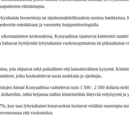
 tasapainoista elämäntapaa.
, nykyaikaisia huoneistoja tai sijoitusmahdollisuuksia uusissa hankkeissa, 
moderniin estetiikkaan ja varustettu huipputeknologialla.
ja ulkomaalaisten keskuudessa, Konyaaltissa sijaitsevat kiinteistöt nautt
otka haluavat hyödyntää lyhytaikaisia vuokrasopimuksia tai pitkäaikaisia
ina, jota ohjaavat sekä paikallinen että kansainvälinen kysyntä. Kiintei
eet, jotka houkuttelevat uusia asukkaita ja sijoittajia.
stojen hinnat Konyaaltissa vaihtelevat noin 1 500 - 2 500 dollaria neliö
ollareihin, mikä heijastaa näihin kiinteistöihin liittyvää erityisyyttä ja y
%, kun taas lyhytaikaiset lomavuokrat tuottavat vieläkin suurempia tuot
 arvonnousua että vuokratuloa.