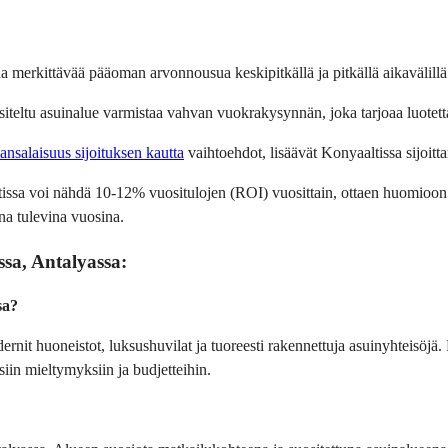
taa merkittävää pääoman arvonnousua keskipitkällä ja pitkällä aikavälillä
iteltu asuinalue varmistaa vahvan vuokrakysynnän, joka tarjoaa luotett
ansalaisuus sijoituksen kautta
 vaihtoehdot, lisäävät Konyaaltissa sijoit
altissa voi nähdä 10-12% vuositulojen (ROI) vuosittain, ottaen huomioon
a tulevina vuosina.
ssa, Antalyassa:
sa?
nit huoneistot, luksushuvilat ja tuoreesti rakennettuja asuinyhteisöjä. E
siin mieltymyksiin ja budjetteihin.