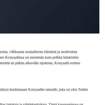
sta, vilkkaasta sosiaalisesta elämästä ja modernista 
inen Konyaaltissa on enemmän kuin pelkkä kiinteistön 
stöä tai pitkän aikavälin sijoitusta, Konyaalti erottuu 
pääsyn kuuluisaaan Konyaaltin rannalle, joka on yksi Turkin 
ollon laitoksia ja viihdekeskuksia. Tämä kaupunginosa on 