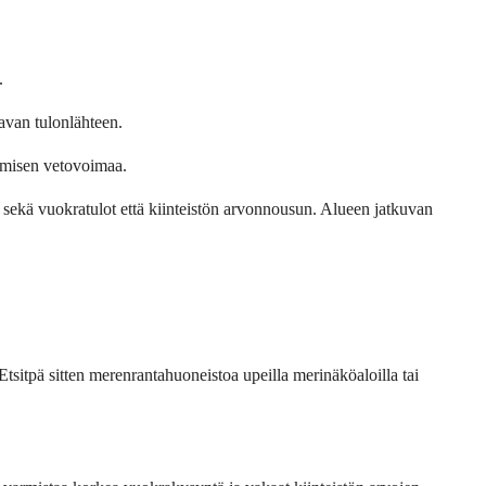
.
avan tulonlähteen.
tamisen vetovoimaa.
 sekä vuokratulot että kiinteistön arvonnousun. Alueen jatkuvan 
tsitpä sitten merenrantahuoneistoa upeilla merinäköaloilla tai 