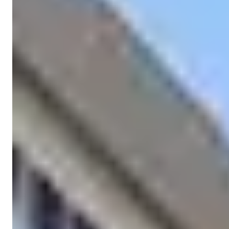
Işık Teker
Myyntipäällikkö
Puhelin/WhatsApp
+90 538 888 16 16
Asiantuntijatuki
Vain yhden klikkauksen päässä.
Işık Teker
Myyntipäällikkö
Puhelin/WhatsApp
+90 538 888 16 16
Asiantuntijatuki
Vain yhden klikkauksen päässä.
Näytä 38 valokuvaa
Hinta
€580 000