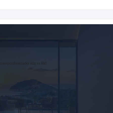
ansportkostnader står vi för!