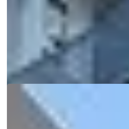
Makuuhuoneet
:
3
Kylpyammeet
:
3
Kokonaispinta-ala
:
125
m²
Turkki > Antalya > Konyaalti
Konyaalti Oasis: Ylelliset 3-makuuhuone
Vangitsevat 3-makuuhuoneen huoneistot Konyaaltin sydämessä, Turki
Sähköposti
Soita Minulle
Soita Minulle
Ref:
4252