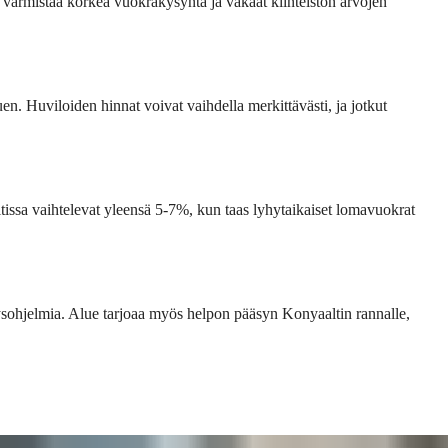
a varmistaa korkea vuokrakysyntä ja vakaat kiinteistön arvojen 
en. Huviloiden hinnat voivat vaihdella merkittävästi, ja jotkut 
issa vaihtelevat yleensä 5-7%, kun taas lyhytaikaiset lomavuokrat 
tysohjelmia. Alue tarjoaa myös helpon pääsyn Konyaaltin rannalle, 