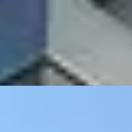
en huoneistot
ssa, tarjoavat ...
Yksityiskohdat