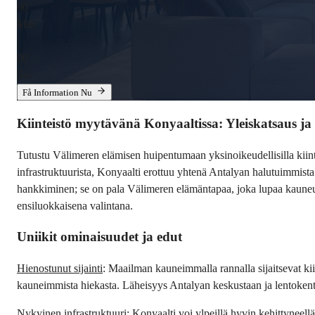
00
Min
:
00
Sec
Få Information Nu
Kiinteistö myytävänä Konyaaltissa: Yleiskatsaus j
Tutustu Välimeren elämisen huipentumaan yksinoikeudellisilla kiinte
infrastruktuurista, Konyaalti erottuu yhtenä Antalyan halutuimmist
hankkiminen; se on pala Välimeren elämäntapaa, joka lupaa kauneutta,
ensiluokkaisena valintana.
Uniikit ominaisuudet ja edut
Hienostunut sijainti
: Maailman kauneimmalla rannalla sijaitsevat kii
kauneimmista hiekasta. Läheisyys Antalyan keskustaan ja lentokent
Nykyinen infrastruktuuri
: Konyaalti voi ylpeillä hyvin kehittyneel