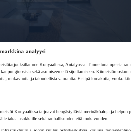
a markkina-analyysi
istötarjouksillamme Konyaaltissa, Antalyassa. Tunnettuna upeista rannoi
a kaupunginosista sekä asumiseen että sijoittamiseen. Kiinteistön ostam
 mukavuutta ja taloudellista vaurautta. Etsitpä lomakotia, vuokrakiintei
nteistöt Konyaaltissa tarjoavat hengästyttäviä merinäköaloja ja helpon 
älle takaa asukkaille sekä rauhallisuuden että mukavuuden.
lä infrastruktuurilla, johon kuuluu ostoskeskuksia, kouluja, terveydenhu