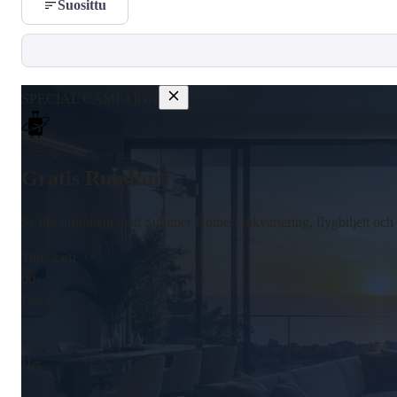
Suosittu
SPECIAL CAMPAIGN
Gratis Rundtur!
Se ditt drömhem med Summer Homes; inkvartering, flygbiljett och tr
Time Left
00
Days
:
00
Hrs
: