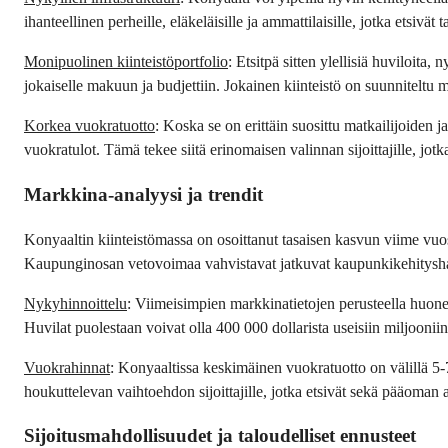
ihanteellinen perheille, eläkeläisille ja ammattilaisille, jotka etsivät
Monipuolinen kiinteistöportfolio
: Etsitpä sitten ylellisiä huviloita
jokaiselle makuun ja budjettiin. Jokainen kiinteistö on suunniteltu 
Korkea vuokratuotto
: Koska se on erittäin suosittu matkailijoiden 
vuokratulot. Tämä tekee siitä erinomaisen valinnan sijoittajille, j
Markkina-analyysi ja trendit
Konyaaltin kiinteistömassa on osoittanut tasaisen kasvun viime vuos
Kaupunginosan vetovoimaa vahvistavat jatkuvat kaupunkikehityshankk
Nykyhinnoittelu
: Viimeisimpien markkinatietojen perusteella huonei
Huvilat puolestaan voivat olla 400 000 dollarista useisiin miljooniin d
Vuokrahinnat
: Konyaaltissa keskimäinen vuokratuotto on välillä 5-7
houkuttelevan vaihtoehdon sijoittajille, jotka etsivät sekä pääoman
Sijoitusmahdollisuudet ja taloudelliset ennusteet