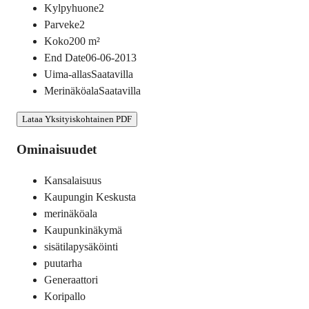
Kylpyhuone
2
Parveke
2
Koko
200
m²
End Date
06-06-2013
Uima-allas
Saatavilla
Merinäköala
Saatavilla
Lataa Yksityiskohtainen PDF
Ominaisuudet
Kansalaisuus
Kaupungin Keskusta
merinäköala
Kaupunkinäkymä
sisätilapysäköinti
puutarha
Generaattori
Koripallo