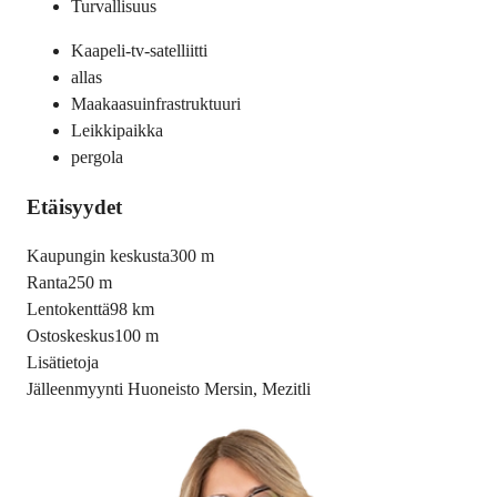
Turvallisuus
Kaapeli-tv-satelliitti
allas
Maakaasuinfrastruktuuri
Leikkipaikka
pergola
Etäisyydet
Kaupungin keskusta
300 m
Ranta
250 m
Lentokenttä
98 km
Ostoskeskus
100 m
Lisätietoja
Jälleenmyynti Huoneisto Mersin, Mezitli