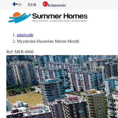
FI
EUR
Kiinteistöt
pääsivulle
Myytävänä Huoneisto Mersin Mezitli
Ref:
MER-0068