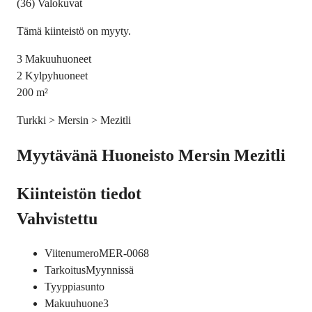
(36) Valokuvat
Tämä kiinteistö on myyty.
3
Makuuhuoneet
2
Kylpyhuoneet
200
m²
Turkki > Mersin > Mezitli
Myytävänä Huoneisto Mersin Mezitli
Kiinteistön tiedot
Vahvistettu
Viitenumero
MER-0068
Tarkoitus
Myynnissä
Tyyppi
asunto
Makuuhuone
3