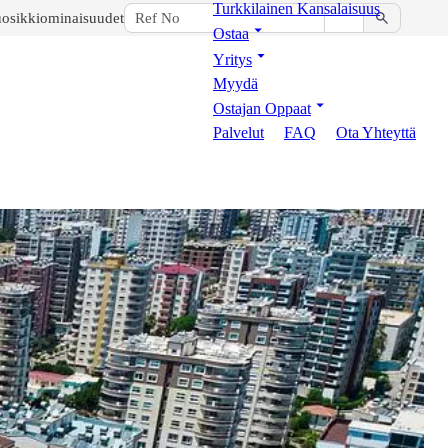
Turkkilainen Kansalaisuus
osikkiominaisuudet
Ostaa
Yritys
Myydä
Ostajan Oppaat
Palvelut
FAQ
Ota Yhteyttä