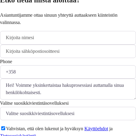
Etkö tiedä mistä aloittaa?
Asiantuntijamme ottaa sinuun yhteyttä auttaakseen kiinteistön
valinnassa.
Phone
Valitse suosikkiviestintäsovelluksesi
Vahvistan, että olen lukenut ja hyväksyn
Käyttöehdot
ja
Tietosuojakäytäntö
.