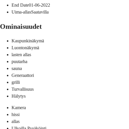
End Date
01-06-2022
Uima-allas
Saatavilla
Ominaisuudet
Kaupunkinäkymä
Luontonäkymä
lasten allas
puutarha
sauna
Generaattori
grilli
Turvallisuus
Hälytys
Kamera
hissi
allas
Ulkoilla Pysäköinti