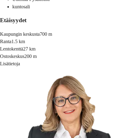
kuntosali
Etäisyydet
Kaupungin keskusta
700 m
Ranta
1.5 km
Lentokenttä
27 km
Ostoskeskus
200 m
Lisätietoja