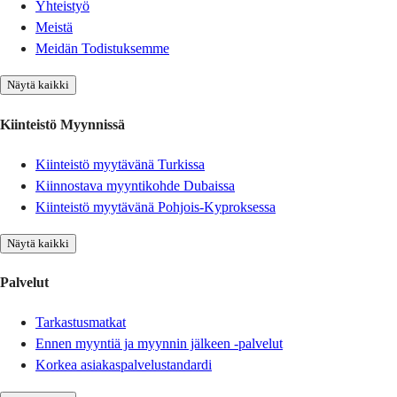
Yhteistyö
Meistä
Meidän Todistuksemme
Näytä kaikki
Kiinteistö Myynnissä
Kiinteistö myytävänä Turkissa
Kiinnostava myyntikohde Dubaissa
Kiinteistö myytävänä Pohjois-Kyproksessa
Näytä kaikki
Palvelut
Tarkastusmatkat
Ennen myyntiä ja myynnin jälkeen -palvelut
Korkea asiakaspalvelustandardi