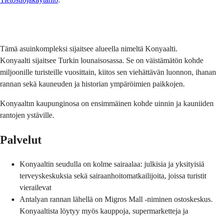
Lähetä
Tämä asuinkompleksi sijaitsee alueella nimeltä Konyaalti.
Konyaalti sijaitsee Turkin lounaisosassa. Se on väistämätön kohde
miljoonille turisteille vuosittain, kiitos sen viehättävän luonnon, ihanan
rannan sekä kauneuden ja historian ympäröimien paikkojen.
Konyaaltın kaupunginosa on ensimmäinen kohde uinnin ja kauniiden
rantojen ystäville.
Palvelut
Konyaaltin seudulla on kolme sairaalaa: julkisia ja yksityisiä
terveyskeskuksia sekä sairaanhoitomatkailijoita, joissa turistit
vierailevat
Antalyan rannan lähellä on Migros Mall -niminen ostoskeskus.
Konyaaltista löytyy myös kauppoja, supermarketteja ja