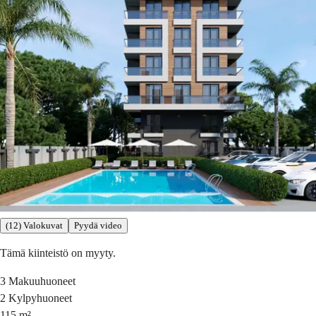
(12) Valokuvat
Pyydä video
Tämä kiinteistö on myyty.
3
Makuuhuoneet
2
Kylpyhuoneet
115
m²