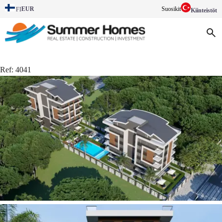
EUR
Suosikit
FI
Kiinteistöt
Ref:
4041