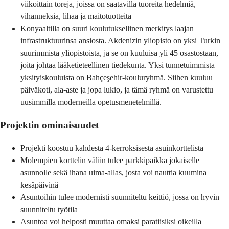
viikoittain toreja, joissa on saatavilla tuoreita hedelmiä,
vihanneksia, lihaa ja maitotuotteita
Konyaaltilla on suuri koulutuksellinen merkitys laajan
infrastruktuurinsa ansiosta. Akdenizin yliopisto on yksi Turkin
suurimmista yliopistoista, ja se on kuuluisa yli 45 osastostaan,
joita johtaa lääketieteellinen tiedekunta. Yksi tunnetuimmista
yksityiskouluista on Bahçeşehir-kouluryhmä. Siihen kuuluu
päiväkoti, ala-aste ja jopa lukio, ja tämä ryhmä on varustettu
uusimmilla moderneilla opetusmenetelmillä.
Projektin ominaisuudet
Projekti koostuu kahdesta 4-kerroksisesta asuinkorttelista
Molempien korttelin väliin tulee parkkipaikka jokaiselle
asunnolle sekä ihana uima-allas, josta voi nauttia kuumina
kesäpäivinä
Asuntoihin tulee modernisti suunniteltu keittiö, jossa on hyvin
suunniteltu työtila
Asuntoa voi helposti muuttaa omaksi paratiisiksi oikeilla