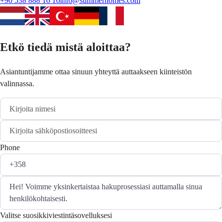
+90 538 888 16 16
info@summerhomes.com
Etkö tiedä mistä aloittaa?
Asiantuntijamme ottaa sinuun yhteyttä auttaakseen kiinteistön
valinnassa.
Phone
Valitse suosikkiviestintäsovelluksesi