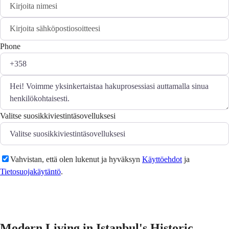
Phone
Valitse suosikkiviestintäsovelluksesi
Vahvistan, että olen lukenut ja hyväksyn
Käyttöehdot
ja
Tietosuojakäytäntö
.
Lähetä
Modern Living in Istanbul's Historic