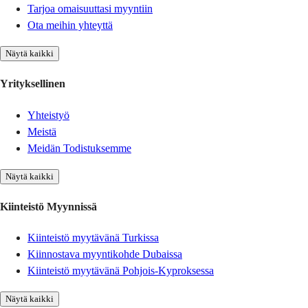
Tarjoa omaisuuttasi myyntiin
Ota meihin yhteyttä
Näytä kaikki
Yrityksellinen
Yhteistyö
Meistä
Meidän Todistuksemme
Näytä kaikki
Kiinteistö Myynnissä
Kiinteistö myytävänä Turkissa
Kiinnostava myyntikohde Dubaissa
Kiinteistö myytävänä Pohjois-Kyproksessa
Näytä kaikki