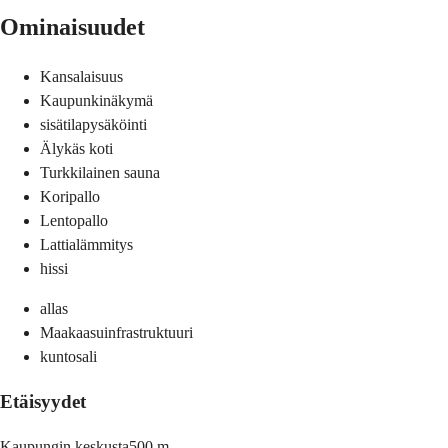
Ominaisuudet
Kansalaisuus
Kaupunkinäkymä
sisätilapysäköinti
Älykäs koti
Turkkilainen sauna
Koripallo
Lentopallo
Lattialämmitys
hissi
allas
Maakaasuinfrastruktuuri
kuntosali
Etäisyydet
Kaupungin keskusta
500 m