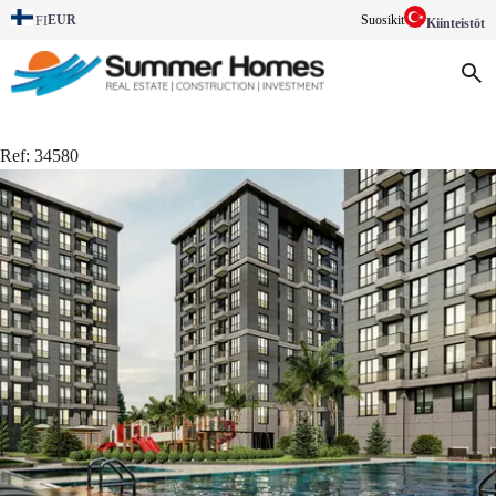
EUR
Suosikit
FI
Kiinteistöt
Ref:
34580