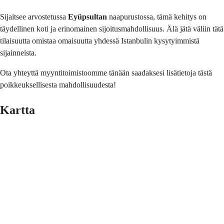
Sijaitsee arvostetussa
Eyüpsultan
 naapurustossa, tämä kehitys on 
täydellinen koti ja erinomainen sijoitusmahdollisuus. Älä jätä väliin tätä 
tilaisuutta omistaa omaisuutta yhdessä Istanbulin kysytyimmistä 
sijainneista.
Ota yhteyttä myyntitoimistoomme tänään saadaksesi lisätietoja tästä
poikkeuksellisesta mahdollisuudesta!
Kartta