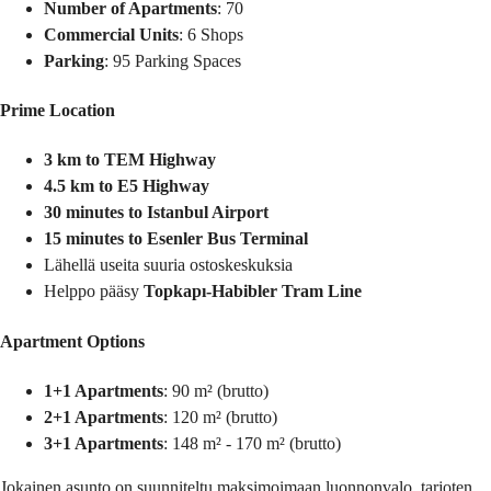
Number of Apartments
: 70
Commercial Units
: 6 Shops
Parking
: 95 Parking Spaces
Prime Location
3 km to TEM Highway
4.5 km to E5 Highway
30 minutes to Istanbul Airport
15 minutes to Esenler Bus Terminal
Lähellä useita suuria ostoskeskuksia
Helppo pääsy
Topkapı-Habibler Tram Line
Apartment Options
1+1 Apartments
: 90 m² (brutto)
2+1 Apartments
: 120 m² (brutto)
3+1 Apartments
: 148 m² - 170 m² (brutto)
Jokainen asunto on suunniteltu maksimoimaan luonnonvalo, tarjoten