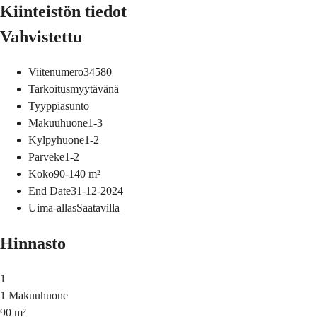
Kiinteistön tiedot
Vahvistettu
Viitenumero
34580
Tarkoitus
myytävänä
Tyyppi
asunto
Makuuhuone
1-3
Kylpyhuone
1-2
Parveke
1-2
Koko
90-140
m²
End Date
31-12-2024
Uima-allas
Saatavilla
Hinnasto
1
1 Makuuhuone
90 m²