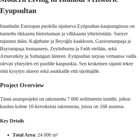
Eyupsultan
Istanbulin Euroopan puolella sijaitseva Eyüpsultan-kaupunginosa on
tunnettu rikkaasta historiastaan ja vilkkaasta yhteisöstään. Sarıyer
rajautuu itään, Kağıthane ja Beyoğlu kaakkoon, Gaziosmanpaşa ja
Bayrampaşa lounaaseen, Zeytinburnu ja Fatih etelään, sekä
Arnavutköy ja Sultangazi länteen. Eyüpsultan tarjoaa vertaansa vailla
olevan yhteyden eri puolille kaupunkia. Sen keskeinen sijainti tekee
siitä kysytyn alueen sekä asukkaille että sijoittajille.
Project Overview
Tämä asuinprojekti on rakennettu 7 000 neliömetrin tontille, johon
kuuluu kolme 10-kerroksista rakennusta, joissa on 168 asuntoa.
Key Details
Total Area
: 24 000 m²