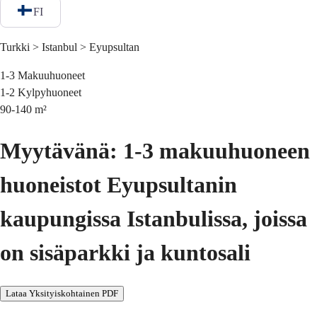
FI
Turkki > Istanbul > Eyupsultan
1-3
Makuuhuoneet
1-2
Kylpyhuoneet
90-140
m²
Myytävänä: 1-3 makuuhuoneen
huoneistot Eyupsultanin
kaupungissa Istanbulissa, joissa
on sisäparkki ja kuntosali
Lataa Yksityiskohtainen PDF