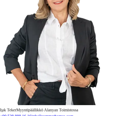
Işık
Teker
Myyntipäällikkö Alanyan Toimistossa