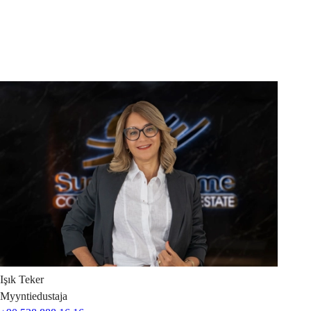
Işık
Teker
Myyntiedustaja