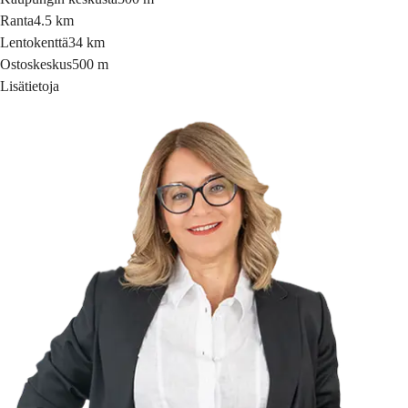
Ranta
4.5 km
Lentokenttä
34 km
Ostoskeskus
500 m
Lisätietoja