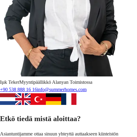
Işık
Teker
Myyntipäällikkö Alanyan Toimistossa
+90 538 888 16 16
info@summerhomes.com
Etkö tiedä mistä aloittaa?
Asiantuntijamme ottaa sinuun yhteyttä auttaakseen kiinteistön