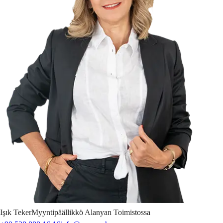
Işık
Teker
Myyntipäällikkö Alanyan Toimistossa