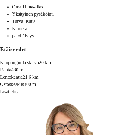
Oma Uima-allas
Yksityinen pysäköinti
Turvallisuus
Kamera
palohälytys
Etäisyydet
Kaupungin keskusta
20 km
Ranta
480 m
Lentokenttä
21.6 km
Ostoskeskus
300 m
Lisätietoja