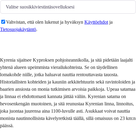
Vahvistan, että olen lukenut ja hyväksyn
Käyttöehdot
ja
Tietosuojakäytäntö
.
Lähetä
Kyrenia sijaitsee Kyproksen pohjoisrannikolla, ja sitä pidetään laajalti
yhtenä alueen upeimmista vierailukohteista. Se on täydellinen
lomakohde niille, jotka haluavat nauttia rentouttavasta tauosta.
Historiallisten kohteiden ja kauniin arkkitehtuurin sekä ravintoloiden ja
baarien ansiosta on monia tutkimisen arvoisia paikkoja. Upeaa satamaa
ja linnaa ei ehdottomasti kannata jättää väliin. Kyrenian satama on
hevosenkengän muotoinen, ja sitä reunustaa Kyrenian linna, linnoitus,
joka juontaa juurensa aina 1100-luvulle asti. Asukkaat voivat nauttia
monista nautinnollisista kävelyretkistä täällä, sillä omaisuus on 23 km:n
päässä.