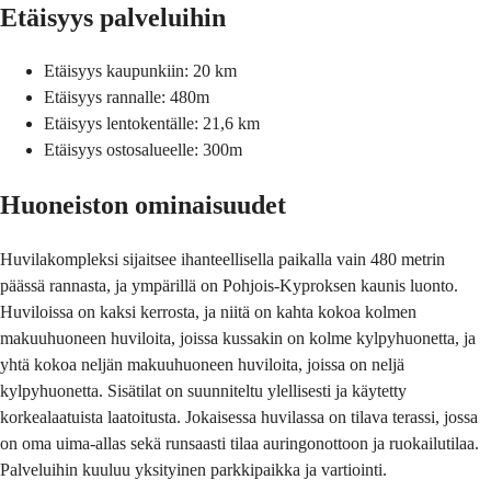
Etäisyys palveluihin
Etäisyys kaupunkiin: 20 km
Etäisyys rannalle: 480m
Etäisyys lentokentälle: 21,6 km
Etäisyys ostosalueelle: 300m
Huoneiston ominaisuudet
Huvilakompleksi sijaitsee ihanteellisella paikalla vain 480 metrin
päässä rannasta, ja ympärillä on Pohjois-Kyproksen kaunis luonto.
Huviloissa on kaksi kerrosta, ja niitä on kahta kokoa kolmen
makuuhuoneen huviloita, joissa kussakin on kolme kylpyhuonetta, ja
yhtä kokoa neljän makuuhuoneen huviloita, joissa on neljä
kylpyhuonetta. Sisätilat on suunniteltu ylellisesti ja käytetty
korkealaatuista laatoitusta. Jokaisessa huvilassa on tilava terassi, jossa
on oma uima-allas sekä runsaasti tilaa auringonottoon ja ruokailutilaa.
Palveluihin kuuluu yksityinen parkkipaikka ja vartiointi.