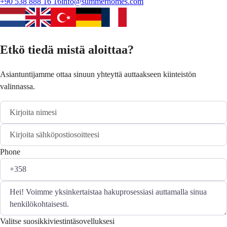
+90 538 888 16 16
info@summerhomes.com
Etkö tiedä mistä aloittaa?
Asiantuntijamme ottaa sinuun yhteyttä auttaakseen kiinteistön
valinnassa.
Phone
Valitse suosikkiviestintäsovelluksesi