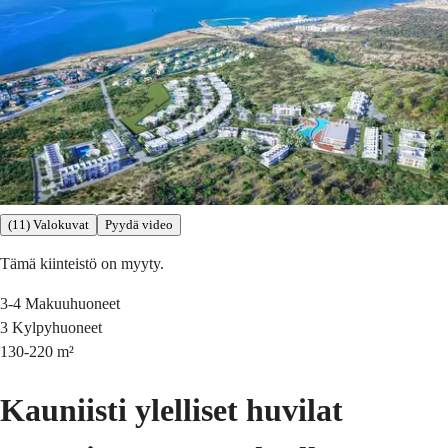
(11) Valokuvat
Pyydä video
Tämä kiinteistö on myyty.
3-4
Makuuhuoneet
3
Kylpyhuoneet
130-220
m²
Kauniisti ylelliset huvilat