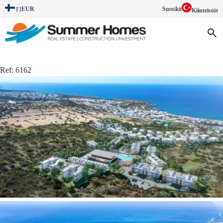
EUR
Suosikit
FI
Kiinteistöt
Ref:
6162