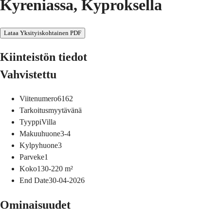
Kyreniassa, Kyproksella
Lataa Yksityiskohtainen PDF
Kiinteistön tiedot
Vahvistettu
Viitenumero
6162
Tarkoitus
myytävänä
Tyyppi
Villa
Makuuhuone
3-4
Kylpyhuone
3
Parveke
1
Koko
130-220
m²
End Date
30-04-2026
Ominaisuudet