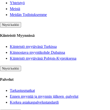
Yhteistyö
Meistä
Meidän Todistuksemme
Näytä kaikki
Kiinteistö Myynnissä
Kiinteistö myytävänä Turkissa
Kiinnostava myyntikohde Dubaissa
Kiinteistö myytävänä Pohjois-Kyproksessa
Näytä kaikki
Palvelut
Tarkastusmatkat
Ennen myyntiä ja myynnin jälkeen -palvelut
Korkea asiakaspalvelustandardi