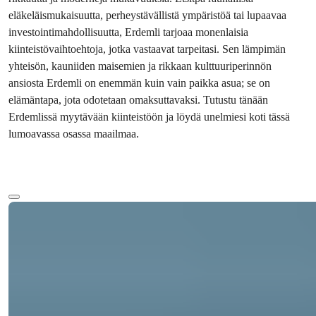
eläkeläismukaisuutta, perheystävällistä ympäristöä tai lupaavaa 
investointimahdollisuutta, Erdemli tarjoaa monenlaisia 
kiinteistövaihtoehtoja, jotka vastaavat tarpeitasi. Sen lämpimän 
yhteisön, kauniiden maisemien ja rikkaan kulttuuriperinnön 
ansiosta Erdemli on enemmän kuin vain paikka asua; se on 
elämäntapa, jota odotetaan omaksuttavaksi. Tutustu tänään 
Erdemlissä myytävään kiinteistöön ja löydä unelmiesi koti tässä 
lumoavassa osassa maailmaa.
Lisää tekstiä
Ref:
Hinta
33141
€520 000
Makuuhuoneet
:
3
Kylpyammeet
:
3
Kokonaispinta-ala
:
140
m²
Turkki > Mersin > Erdemli
Mersin Erdemli Villa myytävänä: 3