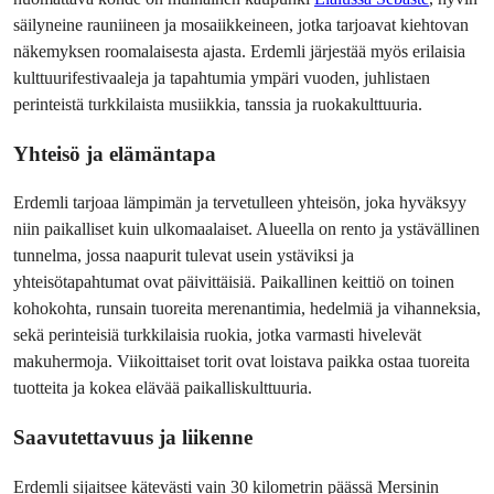
säilyneine rauniineen ja mosaiikkeineen, jotka tarjoavat kiehtovan 
näkemyksen roomalaisesta ajasta. Erdemli järjestää myös erilaisia 
kulttuurifestivaaleja ja tapahtumia ympäri vuoden, juhlistaen 
perinteistä turkkilaista musiikkia, tanssia ja ruokakulttuuria.
Yhteisö ja elämäntapa
Erdemli tarjoaa lämpimän ja tervetulleen yhteisön, joka hyväksyy 
niin paikalliset kuin ulkomaalaiset. Alueella on rento ja ystävällinen 
tunnelma, jossa naapurit tulevat usein ystäviksi ja 
yhteisötapahtumat ovat päivittäisiä. Paikallinen keittiö on toinen 
kohokohta, runsain tuoreita merenantimia, hedelmiä ja vihanneksia, 
sekä perinteisiä turkkilaisia ruokia, jotka varmasti hivelevät 
makuhermoja. Viikoittaiset torit ovat loistava paikka ostaa tuoreita 
tuotteita ja kokea elävää paikalliskulttuuria.
Saavutettavuus ja liikenne
Erdemli sijaitsee kätevästi vain 30 kilometrin päässä Mersinin 