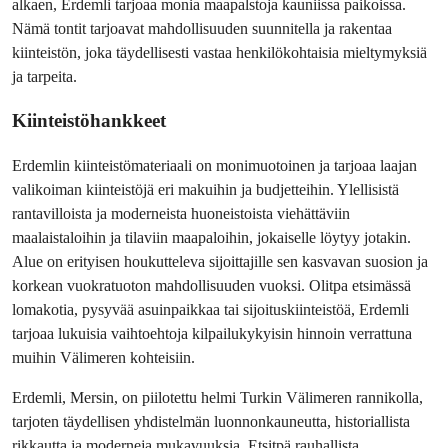
alkaen, Erdemli tarjoaa monia maapalstoja kauniissa paikoissa. 
Nämä tontit tarjoavat mahdollisuuden suunnitella ja rakentaa 
kiinteistön, joka täydellisesti vastaa henkilökohtaisia mieltymyksiä 
ja tarpeita.
Kiinteistöhankkeet
Erdemlin kiinteistömateriaali on monimuotoinen ja tarjoaa laajan 
valikoiman kiinteistöjä eri makuihin ja budjetteihin. Ylellisistä 
rantavilloista ja moderneista huoneistoista viehättäviin 
maalaistaloihin ja tilaviin maapaloihin, jokaiselle löytyy jotakin. 
Alue on erityisen houkutteleva sijoittajille sen kasvavan suosion ja 
korkean vuokratuoton mahdollisuuden vuoksi. Olitpa etsimässä 
lomakotia, pysyvää asuinpaikkaa tai sijoituskiinteistöä, Erdemli 
tarjoaa lukuisia vaihtoehtoja kilpailukykyisin hinnoin verrattuna 
muihin Välimeren kohteisiin.
Erdemli, Mersin, on piilotettu helmi Turkin Välimeren rannikolla, 
tarjoten täydellisen yhdistelmän luonnonkauneutta, historiallista 
rikkautta ja moderneja mukavuuksia. Etsitpä rauhallista 