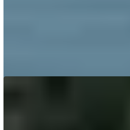
makuuhuonetta, yksityinen uima-allas,
merinäköala
Tutustu tähän upeaan huvilaan Erdemlissä, Mersin, jossa on
yksityinen uima-allas...
Sähköposti
Soita Minulle
Soita Minulle
Yksityiskohdat
Ref:
33119
Işık Teker