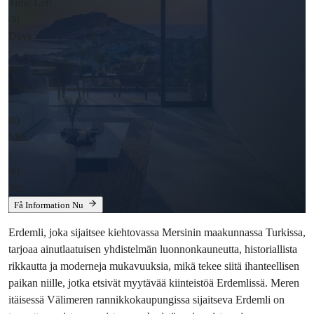
Time Left
00
Days
:
00
Hrs
:
00
Min
:
00
Sec
Få Information Nu
Erdemli, joka sijaitsee kiehtovassa Mersinin maakunnassa Turkissa, 
tarjoaa ainutlaatuisen yhdistelmän luonnonkauneutta, historiallista 
rikkautta ja moderneja mukavuuksia, mikä tekee siitä ihanteellisen 
paikan niille, jotka etsivät myytävää kiinteistöä Erdemlissä. Meren 
itäisessä Välimeren rannikkokaupungissa sijaitseva Erdemli on 