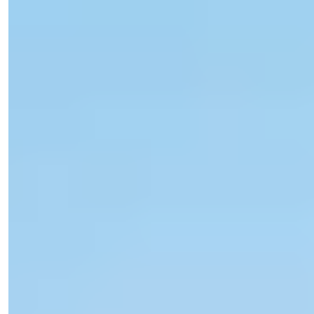
Işık Teker
Myyntipäällikkö
Puhelin/WhatsApp
+90 538 888 16 16
Asiantuntijatuki
Vain yhden klikkauksen päässä.
Näytä 33 valokuvaa
Alkahinta
€71 000
Makuuhuoneet
:
1-2
Kylpyammeet
:
1-2
Kokonaispinta-ala
:
65-115
m²
Turkki > Mersin > Erdemli
2 ja 1 makuuhuoneen huoneistot
myytävänä Mersin Erdemlissä uima-
altaalla ja lähellä rantaa
Nämä tyylikkäät huoneistot sijaitsevat lähellä merta Erdemlissä