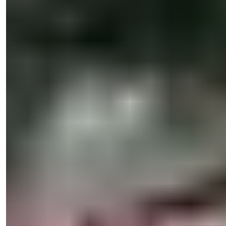
Myyntipäällikkö
Puhelin/WhatsApp
+90 538 888 16 16
Asiantuntijatuki
Vain yhden klikkauksen päässä.
Işık Teker
Myyntipäällikkö
Puhelin/WhatsApp
+90 538 888 16 16
Asiantuntijatuki
Vain yhden klikkauksen päässä.
Näytä 31 valokuvaa
Hinta
€730 000
Makuuhuoneet
:
4