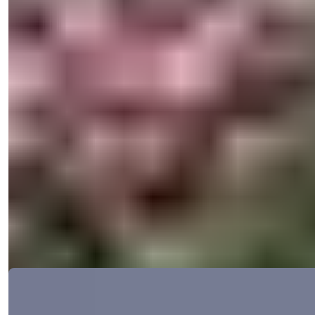
Kylpyammeet
:
4
Kokonaispinta-ala
:
225
m²
Turkki > Mersin > Erdemli
Ihana 4 makuuhuoneen villa uima-
altaalla, 150 m rannasta Mersinin
Erdemlin alueella
Nämä neljän makuuhuoneen huvilat, joilla on oleskelulupa,
sijaitsevat Erdemlissä...
Sähköposti
Soita Minulle
Soita Minulle
Yksityiskohdat
Ref:
33130