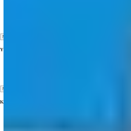
Ostaa Kiinteistö
Tarjoa omaisuuttasi myyntiin
Ota meihin yhteyttä
Näytä kaikki
Yrityksellinen
Yhteistyö
Meistä
Meidän Todistuksemme
Näytä kaikki
Kiinteistö Myynnissä
Kiinteistö myytävänä Turkissa
Kiinnostava myyntikohde Dubaissa
Kiinteistö myytävänä Pohjois-Kyproksessa