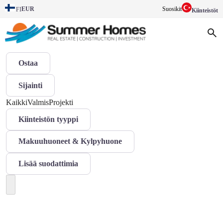
EUR
Suosikit
FI
Kiinteistöt
Ostaa
Sijainti
Kaikki
Valmis
Projekti
Kiinteistön tyyppi
Makuuhuoneet & Kylpyhuone
Lisää suodattimia