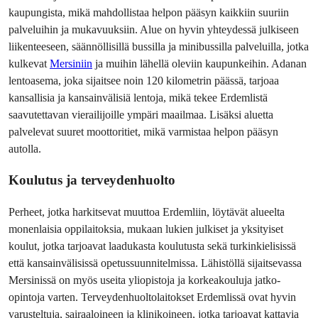
kaupungista, mikä mahdollistaa helpon pääsyn kaikkiin suuriin 
palveluihin ja mukavuuksiin. Alue on hyvin yhteydessä julkiseen 
liikenteeseen, säännöllisillä bussilla ja minibussilla palveluilla, jotka 
kulkevat 
Mersiniin
 ja muihin lähellä oleviin kaupunkeihin. Adanan 
lentoasema, joka sijaitsee noin 120 kilometrin päässä, tarjoaa 
kansallisia ja kansainvälisiä lentoja, mikä tekee Erdemlistä 
saavutettavan vierailijoille ympäri maailmaa. Lisäksi aluetta 
palvelevat suuret moottoritiet, mikä varmistaa helpon pääsyn 
autolla.
Koulutus ja terveydenhuolto
Perheet, jotka harkitsevat muuttoa Erdemliin, löytävät alueelta 
monenlaisia oppilaitoksia, mukaan lukien julkiset ja yksityiset 
koulut, jotka tarjoavat laadukasta koulutusta sekä turkinkielisissä 
että kansainvälisissä opetussuunnitelmissa. Lähistöllä sijaitsevassa 
Mersinissä on myös useita yliopistoja ja korkeakouluja jatko-
opintoja varten. Terveydenhuoltolaitokset Erdemlissä ovat hyvin 
varusteltuja, sairaaloineen ja klinikoineen, jotka tarjoavat kattavia 