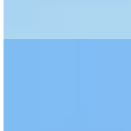
Mersinissä. Kolm...
Sähköposti
Soita Minulle
Soita Minulle
Yksityiskohdat
Ref:
33068
Işık Teker
Myyntipäällikkö
Puhelin/WhatsApp
+90 538 888 16 16
Asiantuntijatuki
Vain yhden klikkauksen päässä.