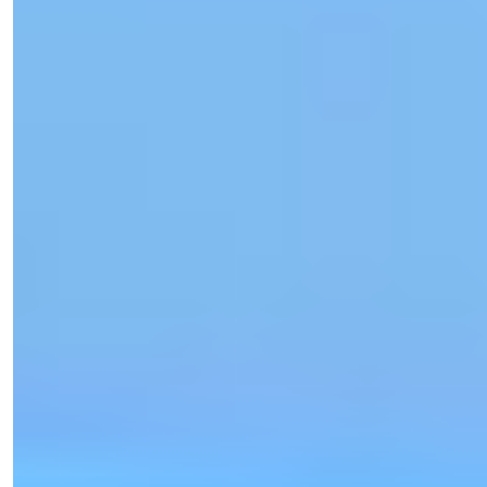
Işık Teker
Myyntipäällikkö
Puhelin/WhatsApp
+90 538 888 16 16
Asiantuntijatuki
Vain yhden klikkauksen päässä.
Näytä 26 valokuvaa
Alkahinta
€125 000
Makuuhuoneet
:
1-2
Kylpyammeet
:
1-2
Kokonaispinta-ala
:
65-149
m²
Turkki > Mersin > Erdemli
Erdemli Apartments for Sale: 1 6 2