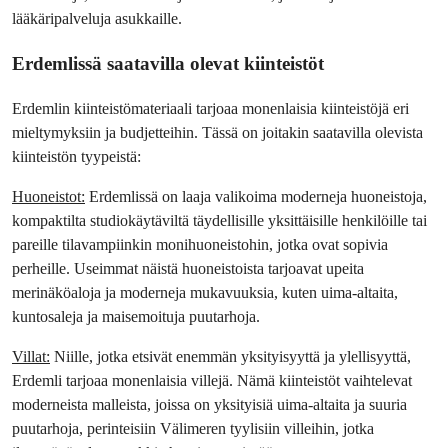
lääkäripalveluja asukkaille.
Erdemlissä saatavilla olevat kiinteistöt
Erdemlin kiinteistömateriaali tarjoaa monenlaisia kiinteistöjä eri 
mieltymyksiin ja budjetteihin. Tässä on joitakin saatavilla olevista 
kiinteistön tyypeistä:
Huoneistot:
 Erdemlissä on laaja valikoima moderneja huoneistoja, 
kompaktilta studiokäytäviltä täydellisille yksittäisille henkilöille tai 
pareille tilavampiinkin monihuoneistohin, jotka ovat sopivia 
perheille. Useimmat näistä huoneistoista tarjoavat upeita 
merinäköaloja ja moderneja mukavuuksia, kuten uima-altaita, 
kuntosaleja ja maisemoituja puutarhoja.
Villat:
 Niille, jotka etsivät enemmän yksityisyyttä ja ylellisyyttä, 
Erdemli tarjoaa monenlaisia villejä. Nämä kiinteistöt vaihtelevat 
moderneista malleista, joissa on yksityisiä uima-altaita ja suuria 
puutarhoja, perinteisiin Välimeren tyylisiin villeihin, jotka 