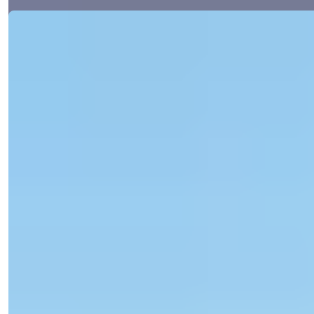
Ref:
33069
Işık Teker
Myyntipäällikkö
Puhelin/WhatsApp
+90 538 888 16 16
Asiantuntijatuki
Vain yhden klikkauksen päässä.