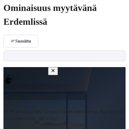
Ominaisuus myytävänä
Erdemlissä
Suosittu
SPECIAL CAMPAIGN
Gratis Rundtur!
Se ditt drömhem med Summer Homes; inkvartering, flygbiljett och
transportkostnader står vi för!