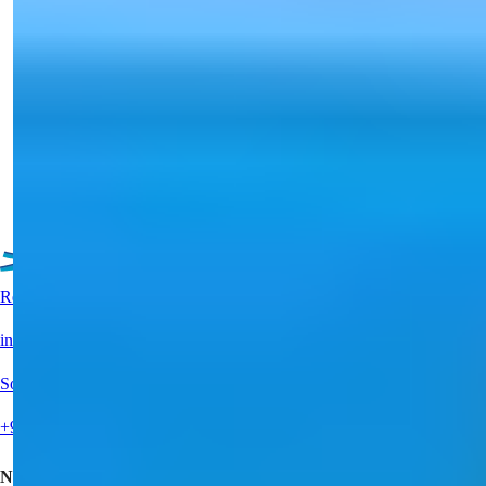
Bedrooms Close to the Sea
Nämä erittäin tyylikkäät huoneistot merinäköalalla sijaitsevat
Erdemlissä, Mersi...
Sähköposti
Soita Minulle
Soita Minulle
Yksityiskohdat
Lisää kohteita
Reaaliaikainen tuki?
info@summerhomes.com
Soita meille
+90 538 888 16 16
Nopeat linkit