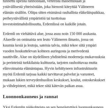
tunnettu upeista rannoistaan, vehreistä maisemistaan ja 
ystävällisestä yhteisöstään, joka hienosti kiteyttää Välimeren 
elämän sisällön. Olitpa sitten etsimässä rauhallista eläkeläispaikkaa, 
perheystävällistä ympäristöä tai tuottoisaa 
investointimahdollisuutta, Erdemlissä on kaikille jotain.
Erdemli on viehättävä alue, jossa asuu noin 150 000 asukasta. 
Alueelle on ominaista sen leuto Välimeren ilmasto, jossa on 
kuumia kesiä ja leutoja, sateisia talvia, mikä tekee siitä ympäri 
vuoden houkuttelevan kohteen auringosta ja merivedestä 
nauttiville. Alue on täydellinen yhdistelmä moderneja mukavuuksia 
ja perinteistä turkkilaista kulttuuria, tarjoten rauhoittavaa mutta 
elinvoimaista elämäntapaa. Hyvin kehittyneen infrastruktuurin 
myötä Erdemli tarjoaa kaikki tarvittavat palvelut ja varusteet, 
mukaan lukien terveydenhuollon keskukset, koulut, ostoskeskukset 
ja viihdepisteet, mikä tekee siitä kätevän paikan asua.
Luonnonkauneus ja rannat
Yksi Erdemlin pääkohteista on sen hengästyttävä luonnonkauneus. 