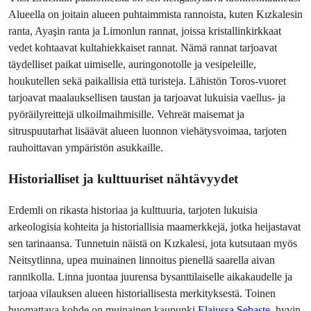
Alueella on joitain alueen puhtaimmista rannoista, kuten Kızkalesin 
ranta, Ayaşin ranta ja Limonlun rannat, joissa kristallinkirkkaat 
vedet kohtaavat kultahiekkaiset rannat. Nämä rannat tarjoavat 
täydelliset paikat uimiselle, auringonotolle ja vesipeleille, 
houkutellen sekä paikallisia että turisteja. Lähistön Toros-vuoret 
tarjoavat maalauksellisen taustan ja tarjoavat lukuisia vaellus- ja 
pyöräilyreittejä ulkoilmaihmisille. Vehreät maisemat ja 
sitruspuutarhat lisäävät alueen luonnon viehätysvoimaa, tarjoten 
rauhoittavan ympäristön asukkaille.
Historialliset ja kulttuuriset nähtävyydet
Erdemli on rikasta historiaa ja kulttuuria, tarjoten lukuisia 
arkeologisia kohteita ja historiallisia maamerkkejä, jotka heijastavat 
sen tarinaansa. Tunnetuin näistä on Kızkalesi, jota kutsutaan myös 
Neitsytlinna, upea muinainen linnoitus pienellä saarella aivan 
rannikolla. Linna juontaa juurensa bysanttilaiselle aikakaudelle ja 
tarjoaa vilauksen alueen historiallisesta merkityksestä. Toinen 
huomattava kohde on muinainen kaupunki 
Elaiussa Sebaste
, hyvin 