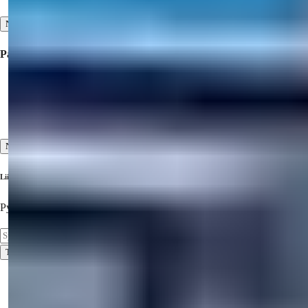
Näytä kaikki
Palvelut
Tarkastusmatkat
Ennen myyntiä ja myynnin jälkeen -palvelut
Korkea asiakaspalvelustandardi
Näytä kaikki
Liity uutiskirjeemme tilaajaksi
Pysy ajan tasalla uusimmista kiinteistöistä!
Tilata
Käyttöehdot
Tietosuojakäytäntö