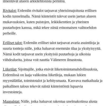
ilmentävät alueen arkkitehtonista perintöä.
Rivitalot:
 Erdemlin rivitalot tarjoavat yhteisömajoitusta erillisen 
kodin tunnelmalla. Nämä kiinteistöt tulevat usein jaetun alueen 
mukavuuksien, kuten puistojen, leikkikenttien ja yhteisten 
puutarhojen kanssa, mikä tekee niistä erinomaisen vaihtoehdon 
perheille.
Erilliset talot:
 Erdemlin erilliset talot tarjoavat avaria asuintiloja ja 
suuria tontteja niille, jotka haluavat enemmän tilaa ja yksityisyyttä. 
Nämä kodit tarjoavat usein yksityisiä puutarhoja ja ulkoisia 
viihdealueita, joissa voit nauttia Välimeren ilmastosta.
Liiketilat:
 Sijoittajille, jotka etsivät liiketoimintamahdollisuuksia, 
Erdemlissä on laaja valikoima liiketiloja, mukaan lukien 
myymälätilat, toimistotalot ja kehitysmaata. Kasvava matkailuala ja 
paikallinen talous tekevät näistä kiinteistöistä lupaavia 
investointeja.
Maapalstat:
 Niille, jotka haluavat rakentaa unelmakotinsa alusta 