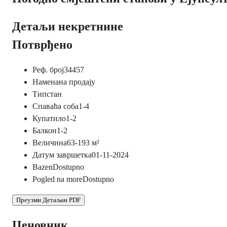
Детаљи некретнине
Потврђено
Реф. број
34457
Намена
на продају
Тип
стан
Спаваћа соба
1-4
Купатило
1-2
Балкон
1-2
Величина
63-193
м²
Датум завршетка
01-11-2024
Bazen
Dostupno
Pogled na more
Dostupno
Преузми Детаљан PDF
Ценовник