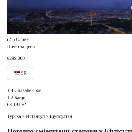
(21) Слике
Почетна цена
€299,000
SR
1-4
Спаваће собе
1-2
Банје
63-193
м²
Турска > Истанбул > Ејупсултан
Погодно смјештени станови у Ејупсул