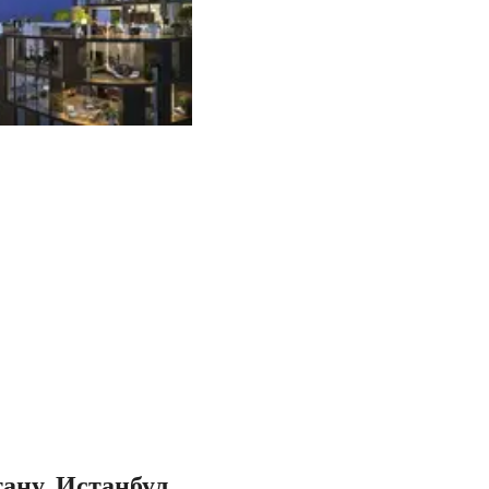
тану, Истанбул