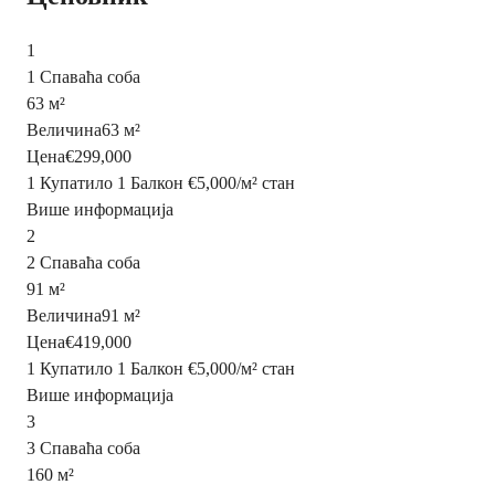
1
1 Спаваћа соба
63 м²
Величина
63 м²
Цена
€299,000
1 Купатило
1 Балкон
€5,000
/
м²
стан
Више информација
2
2 Спаваћа соба
91 м²
Величина
91 м²
Цена
€419,000
1 Купатило
1 Балкон
€5,000
/
м²
стан
Више информација
3
3 Спаваћа соба
160 м²