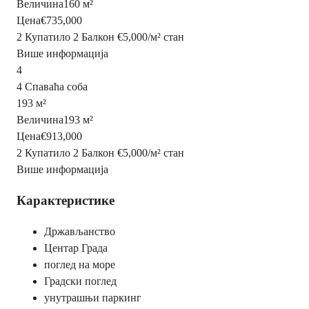
Величина
160 м²
Цена
€735,000
2 Купатило
2 Балкон
€5,000
/
м²
стан
Више информација
4
4 Спаваћа соба
193 м²
Величина
193 м²
Цена
€913,000
2 Купатило
2 Балкон
€5,000
/
м²
стан
Више информација
Карактеристике
Држављанство
Центар Града
поглед на море
Градски поглед
унутрашњи паркинг