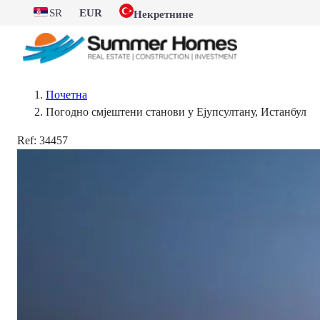
SR
EUR
Некретнине
Почетна
Погодно смјештени станови у Ејупсултану, Истанбул
Ref:
34457