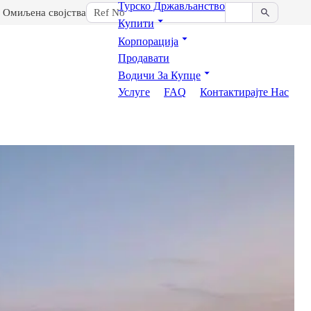
Турско Држављанство
Омиљена својства
Купити
Корпорација
Продавати
Водичи За Купце
Услуге
FAQ
Контактирајте Нас