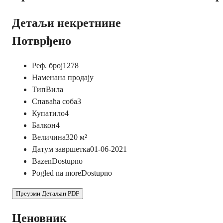
Детаљи некретнине
Потврђено
Реф. број
1278
Намена
на продају
Тип
Вила
Спаваћа соба
3
Купатило
4
Балкон
4
Величина
320
м²
Датум завршетка
01-06-2021
Bazen
Dostupno
Pogled na more
Dostupno
Преузми Детаљан PDF
Ценовник