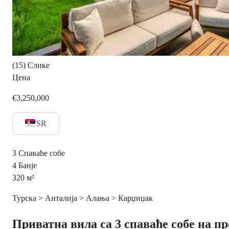
(15) Слике
Цена
€3,250,000
SR
3
Спаваће собе
4
Банје
320
м²
Турска > Анталија > Алања > Карџиџак
Приватна вила са 3 спаваће собе на п