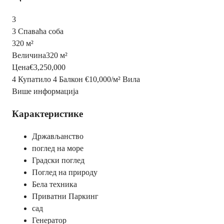
3
3 Спаваћа соба
320 м²
Величина
320 м²
Цена
€3,250,000
4 Купатило
4 Балкон
€10,000
/
м²
Вила
Више информација
Карактеристике
Држављанство
поглед на море
Градски поглед
Поглед на природу
Бела техника
Приватни Паркинг
сад
Генератор