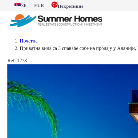
SR
EUR
Некретнине
Почетна
Приватна вила са 3 спаваће собе на продају у Аланији
Ref:
1278