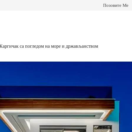
Позовите Ме
, Каргичак са погледом на море и држављанством