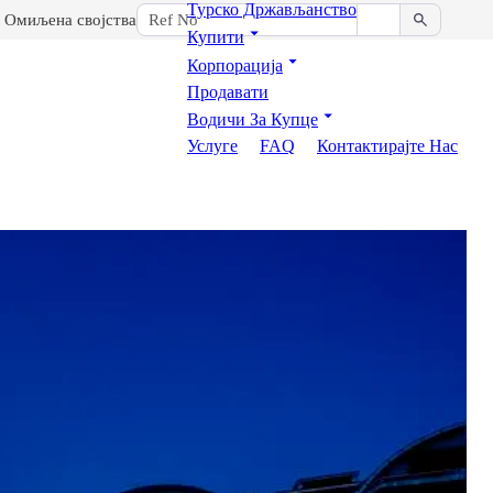
Турско Држављанство
Омиљена својства
Купити
Корпорација
Продавати
Водичи За Купце
Услуге
FAQ
Контактирајте Нас