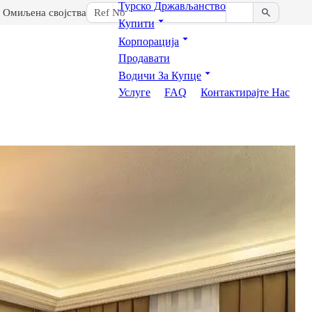
Турско Држављанство
Омиљена својства
Купити
Корпорација
Продавати
Водичи За Купце
Услуге
FAQ
Контактирајте Нас