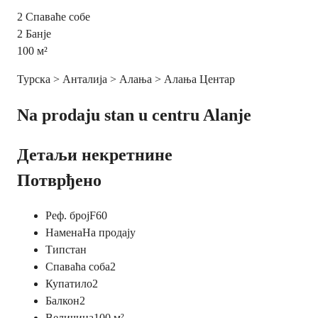
2
Спаваће собе
2
Банје
100
м²
Турска > Анталија > Алања > Алања Центар
Na prodaju stan u centru Alanje
Детаљи некретнине
Потврђено
Реф. број
F60
Намена
На продају
Тип
стан
Спаваћа соба
2
Купатило
2
Балкон
2
Величина
100
м²