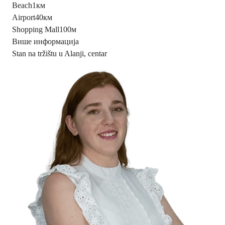
Beach
1км
Airport
40км
Shopping Mall
100м
Више информација
Stan na tržištu u Alanji, centar