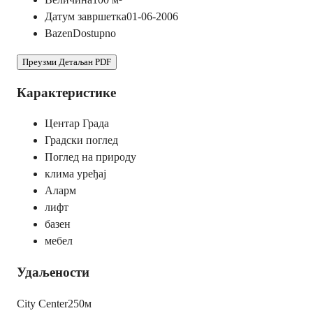
Датум завршетка
01-06-2006
Bazen
Dostupno
Преузми Детаљан PDF
Карактеристике
Центар Града
Градски поглед
Поглед на природу
клима уређај
Аларм
лифт
базен
мебел
Удаљености
City Center
250м