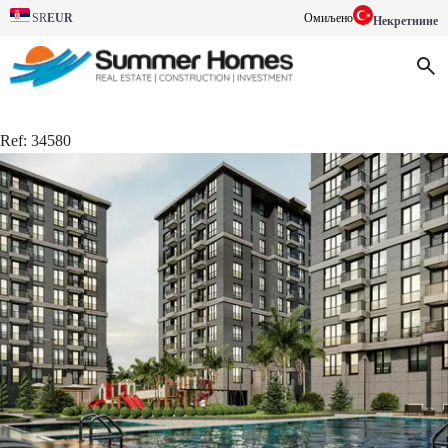
EUR
Омиљено
SR
Некретнине
Ref:
34580