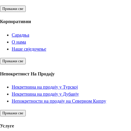
Прикажи све
Корпоративни
Сарадња
О нама
Наше свједочење
Прикажи све
Непокретност На Продају
Некретнина на продају у Турској
Некретнина на продају у Дубаију
Непокретности на продају на Северном Кипру
Прикажи све
Услуге