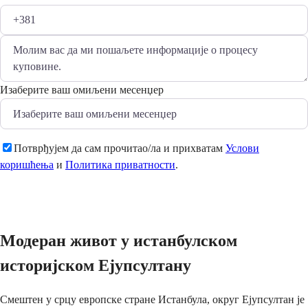
Изаберите ваш омиљени месенџер
Потврђујем да сам прочитао/ла и прихватам
Услови
коришћења
и
Политика приватности
.
Пошаљи
Модеран живот у истанбулском
историјском Ејупсултану
Смештен у срцу европске стране Истанбула, округ Ејупсултан је