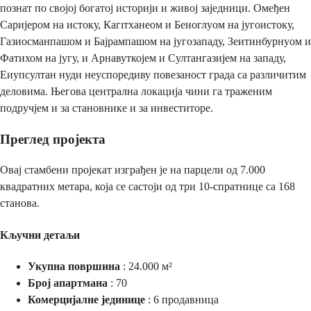
познат по својој богатој историји и живој заједници. Омеђен
Саријером на истоку, Кагıтханеом и Беиоглуом на југоистоку,
Газиосманпашом и Бајрампашом на југозападу, Зеитинбурнуом и
Фатихом на југу, и Арнавуткојем и Султангазијем на западу,
Еиупсултан нуди неуспоредиву повезаност града са различитим
деловима. Његова централна локација чини га траженим
подручјем и за становнике и за инвеститоре.
Преглед пројекта
Овај стамбени пројекат изграђен је на парцели од 7.000
квадратних метара, која се састоји од три 10-спратнице са 168
станова.
Кључни детаљи
Укупна површина
: 24.000 м²
Број апартмана
: 70
Комерцијалне јединице
: 6 продавница