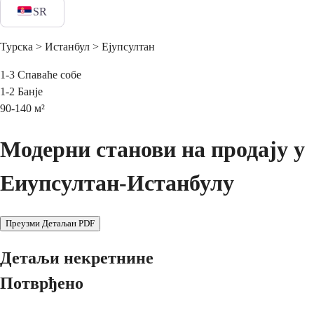
SR
Турска > Истанбул > Ејупсултан
1-3
Спаваће собе
1-2
Банје
90-140
м²
Модерни станови на продају у
Еиупсултан-Истанбулу
Преузми Детаљан PDF
Детаљи некретнине
Потврђено