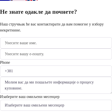
Не знате одакле да почнете?
Наш стручњак ће вас контактирати да вам помогне у избору
некретнине.
Phone
Изаберите ваш омиљени месенџер