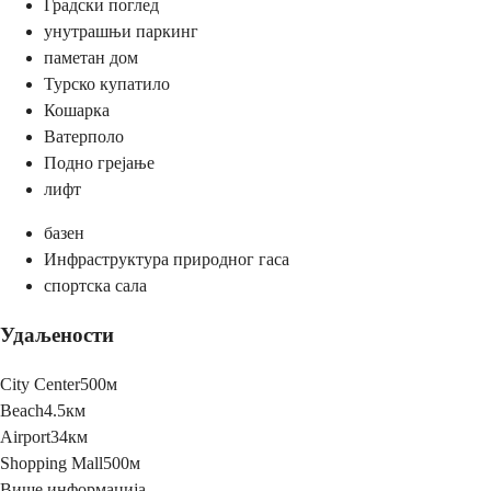
Градски поглед
унутрашњи паркинг
паметан дом
Турско купатило
Кошарка
Ватерполо
Подно грејање
лифт
базен
Инфраструктура природног гаса
спортска сала
Удаљености
City Center
500м
Beach
4.5км
Airport
34км
Shopping Mall
500м
Више информација