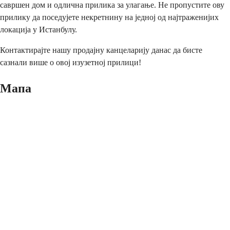
савршен дом и одлична прилика за улагање. Не пропустите ову
прилику да поседујете некретнину на једној од најтраженијих
локација у Истанбулу.
Контактирајте нашу продајну канцеларију данас да бисте
сазнали више о овој изузетној прилици!
Мапа