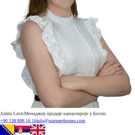
Amira
Lavic
Менаджер продаје канцеларије у Босни
+90 538 888 16 16
info@summerhomes.com