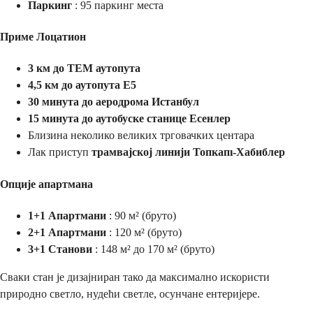
Паркинг
: 95 паркинг места
Приме Лоцатион
3 км до ТЕМ аутопута
4,5 км до аутопута Е5
30 минута до аеродрома Истанбул
15 минута до аутобуске станице Есенлер
Близина неколико великих трговачких центара
Лак приступ
трамвајској линији Топкапı-Хабиблер
Опције апартмана
1+1 Апартмани
: 90 м² (бруто)
2+1 Апартмани
: 120 м² (бруто)
3+1 Станови
: 148 м² до 170 м² (бруто)
Сваки стан је дизајниран тако да максимално искористи
природно светло, нудећи светле, осунчане ентеријере.