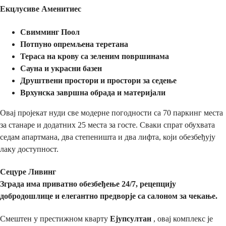
Екцлусиве Аменитиес
Свимминг Поол
Потпуно опремљена теретана
Тераса на крову са зеленим површинама
Сауна и украсни базен
Друштвени простори и простори за седење
Врхунска завршна обрада и материјали
Овај пројекат нуди све модерне погодности са 70 паркинг места
за станаре и додатних 25 места за госте. Сваки спрат обухвата
седам апартмана, два степеништа и два лифта, који обезбеђују
лаку доступност.
Сецуре Ливинг
Зграда има приватно обезбеђење 24/7, рецепцију
добродошлице и елегантно предворје са салоном за чекање.
Смештен у престижном кварту
Ејупсултан
, овај комплекс је