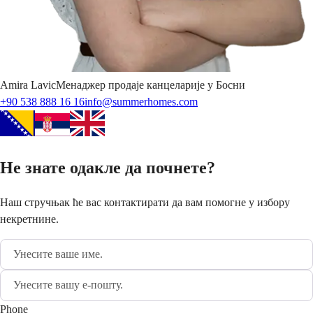
Amira
Lavic
Менаджер продаје канцеларије у Босни
+90 538 888 16 16
info@summerhomes.com
Не знате одакле да почнете?
Наш стручњак ће вас контактирати да вам помогне у избору
некретнине.
Phone