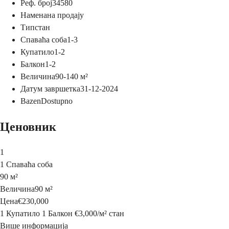
Реф. број
34580
Намена
на продају
Тип
стан
Спаваћа соба
1-3
Купатило
1-2
Балкон
1-2
Величина
90-140
м²
Датум завршетка
31-12-2024
Bazen
Dostupno
Ценовник
1
1 Спаваћа соба
90 м²
Величина
90 м²
Цена
€230,000
1 Купатило
1 Балкон
€3,000
/
м²
стан
Више информација