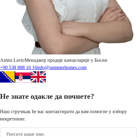
Amira
Lavic
Менаджер продаје канцеларије у Босни
+90 538 888 16 16
info@summerhomes.com
Не знате одакле да почнете?
Наш стручњак ће вас контактирати да вам помогне у избору
некретнине.