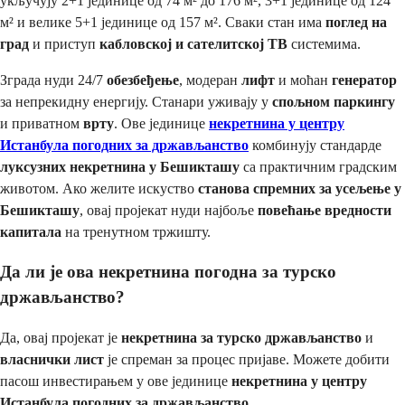
укључују 2+1 јединице од 74 м² до 176 м², 3+1 јединице од 124
м² и велике 5+1 јединице од 157 м². Сваки стан има
поглед на
град
и приступ
кабловској и сателитској ТВ
системима.
Зграда нуди 24/7
обезбеђење
, модеран
лифт
и моћан
генератор
за непрекидну енергију. Станари уживају у
спољном паркингу
и приватном
врту
. Ове јединице
некретнина у центру
Истанбула погодних за држављанство
комбинују стандарде
луксузних некретнина у Бешикташу
са практичним градским
животом. Ако желите искуство
станова спремних за усељење у
Бешикташу
, овај пројекат нуди најбоље
повећање вредности
капитала
на тренутном тржишту.
Да ли је ова некретнина погодна за турско
држављанство?
Да, овај пројекат је
некретнина за турско држављанство
и
власнички лист
је спреман за процес пријаве. Можете добити
пасош инвестирањем у ове јединице
некретнина у центру
Истанбула погодних за држављанство
.