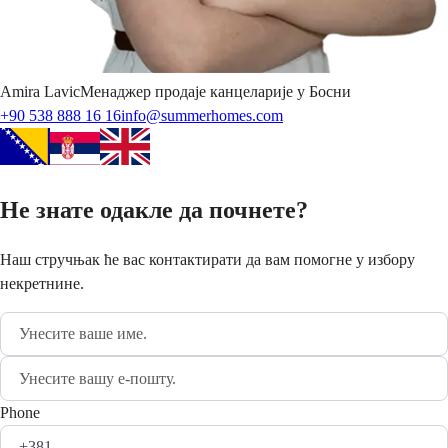
Amira
Lavic
Менаджер продаје канцеларије у Босни
+90 538 888 16 16
info@summerhomes.com
Не знате одакле да почнете?
Наш стручњак ће вас контактирати да вам помогне у избору
некретнине.
Phone