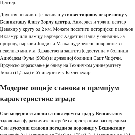
Центер.
Друштвени живот је активан уз
инвестициону некретнину у
Бешикташу близу Зорлу центра
, Акмеркез и тржни центар
Џевахир у кругу од 2 км. Можете посетити историјски павиљон
Ихламур или џамију Барбарос Хајретин Паша у близини. За
природу, паркови Јилдиз и Мачка нуде зелене површине за
неколико минута. Здравствена заштита је доступна у болници
Ацибадем Фуља (900м) и државној болници Саит Чифтчи.
Врхунско образовање је близу на Техничком универзитету
Јилдиз (1,5 км) и Универзитету Бахчешехир.
Модерне опције станова и премијум
карактеристике зграде
Ови
модерни станови са погледом на град у Бешикташу
задовољавају различите потребе са пространим распоредима.
Ови
луксузни станови погодни за породице у Бешикташу