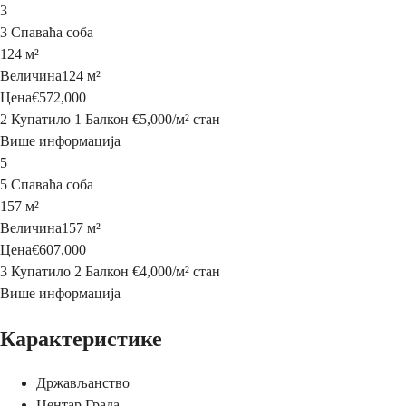
3
3 Спаваћа соба
124 м²
Величина
124 м²
Цена
€572,000
2 Купатило
1 Балкон
€5,000
/
м²
стан
Више информација
5
5 Спаваћа соба
157 м²
Величина
157 м²
Цена
€607,000
3 Купатило
2 Балкон
€4,000
/
м²
стан
Више информација
Карактеристике
Држављанство
Центар Града