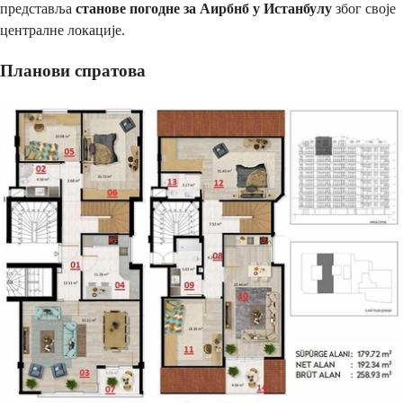
представља
станове погодне за Аирбнб у Истанбулу
због своје
централне локације.
Планови спратова