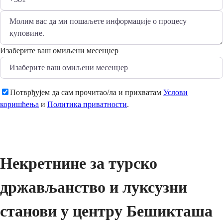
Изаберите ваш омиљени месенџер
Потврђујем да сам прочитао/ла и прихватам
Услови
коришћења
и
Политика приватности
.
Пошаљи
Некретнине за турско
држављанство и луксузни
станови у центру Бешикташа