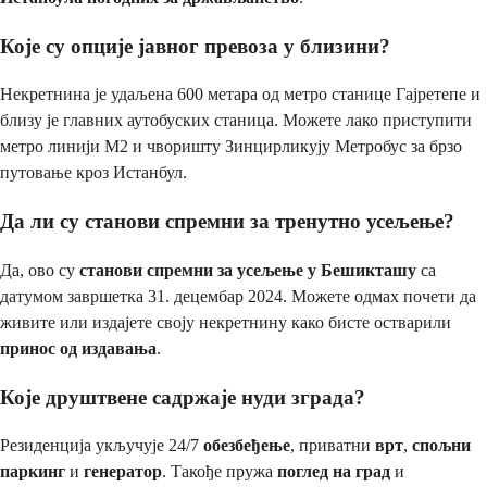
Које су опције јавног превоза у близини?
Некретнина је удаљена 600 метара од метро станице Гајретепе и
близу је главних аутобуских станица. Можете лако приступити
метро линији М2 и чворишту Зинцирликују Метробус за брзо
путовање кроз Истанбул.
Да ли су станови спремни за тренутно усељење?
Да, ово су
станови спремни за усељење у Бешикташу
са
датумом завршетка 31. децембар 2024. Можете одмах почети да
живите или издајете своју некретнину како бисте остварили
принос од издавања
.
Које друштвене садржаје нуди зграда?
Резиденција укључује 24/7
обезбеђење
, приватни
врт
,
спољни
паркинг
и
генератор
. Такође пружа
поглед на град
и