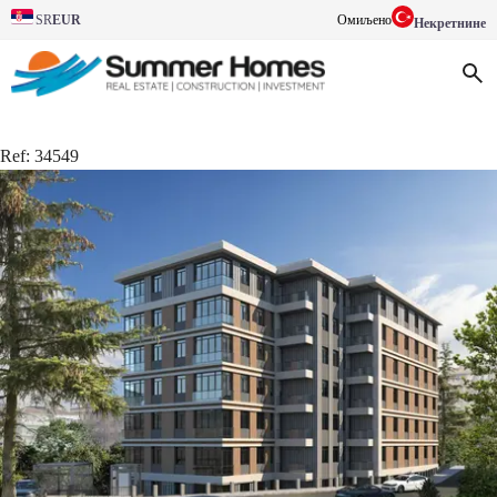
EUR
Омиљено
SR
Некретнине
Ref:
34549