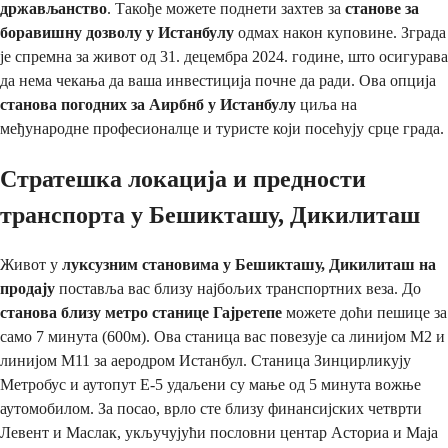
држављанство
. Такође можете поднети захтев за
станове за
боравишну дозволу у Истанбулу
одмах након куповине. Зграда
је спремна за живот од 31. децембра 2024. године, што осигурава
да нема чекања да ваша инвестиција почне да ради. Ова опција
станова погодних за Аирбнб у Истанбулу
циља на
међународне професионалце и туристе који посећују срце града.
Стратешка локација и предности
транспорта у Бешикташу, Дикилиташ
Живот у
луксузним становима у Бешикташу, Дикилиташ на
продају
поставља вас близу најбољих транспортних веза. До
станова близу метро станице Гајретепе
можете доћи пешице за
само 7 минута (600м). Ова станица вас повезује са линијом М2 и
линијом М11 за аеродром Истанбул. Станица Зинцирликују
Метробус и аутопут Е-5 удаљени су мање од 5 минута вожње
аутомобилом. За посао, врло сте близу финансијских четврти
Левент и Маслак, укључујући пословни центар Асториа и Маја