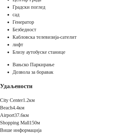
Градски поглед
сад
Генератор
Безбедност
Кабловска телевизија-сателит
лифт
Близу аутобуске станице
Вањско Паркирање
Дозвола за боравак
Удаљености
City Center
1.2км
Beach
4.4км
Airport
37.6км
Shopping Mall
150м
Више информација