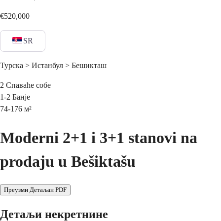
€520,000
SR
Турска > Истанбул > Бешикташ
2
Спаваће собе
1-2
Банје
74-176
м²
Moderni 2+1 i 3+1 stanovi na
prodaju u Bešiktašu
Преузми Детаљан PDF
Детаљи некретнине