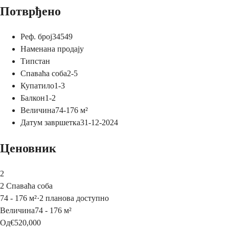
Потврђено
Реф. број
34549
Намена
на продају
Тип
стан
Спаваћа соба
2-5
Купатило
1-3
Балкон
1-2
Величина
74-176
м²
Датум завршетка
31-12-2024
Ценовник
2
2 Спаваћа соба
74 - 176 м²
·
2 планова доступно
Величина
74 - 176 м²
Од
€520,000