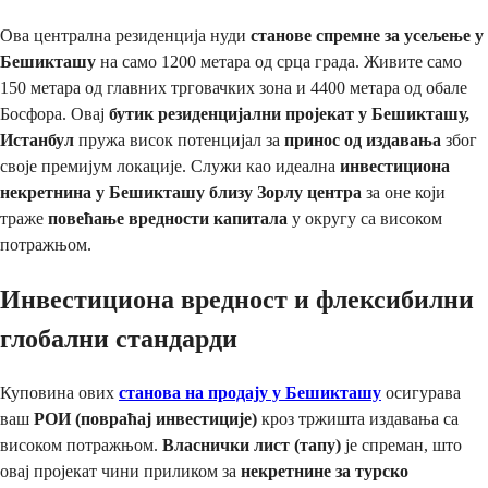
Ова централна резиденција нуди
станове спремне за усељење у
Бешикташу
на само 1200 метара од срца града. Живите само
150 метара од главних трговачких зона и 4400 метара од обале
Босфора. Овај
бутик резиденцијални пројекат у Бешикташу,
Истанбул
пружа висок потенцијал за
принос од издавања
због
своје премијум локације. Служи као идеална
инвестициона
некретнина у Бешикташу близу Зорлу центра
за оне који
траже
повећање вредности капитала
у округу са високом
потражњом.
Инвестициона вредност и флексибилни
глобални стандарди
Куповина ових
станова на продају у Бешикташу
осигурава
ваш
РОИ (повраћај инвестиције)
кроз тржишта издавања са
високом потражњом.
Власнички лист (тапу)
је спреман, што
овај пројекат чини приликом за
некретнине за турско