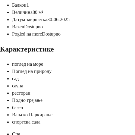
Балкон
1
Величина
80
м²
Датум завршетка
30-06-2025
Bazen
Dostupno
Pogled na more
Dostupno
Карактеристике
поглед на море
Поглед на природу
сад
сауна
ресторан
Подно грејање
базен
Вањско Паркирање
спортска сала
Спа