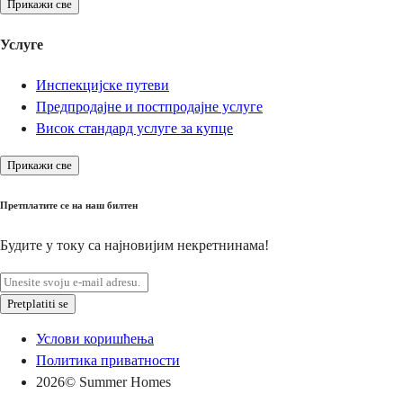
Прикажи све
Услуге
Инспекцијске путеви
Предпродајне и постпродајне услуге
Висок стандард услуге за купце
Прикажи све
Претплатите се на наш билтен
Будите у току са најновијим некретнинама!
Pretplatiti se
Услови коришћења
Политика приватности
2026
© Summer Homes