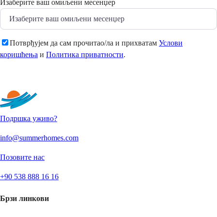
Изаберите ваш омиљени месенџер
Потврђујем да сам прочитао/ла и прихватам
Услови
коришћења
и
Политика приватности
.
Пошаљи
Подршка уживо?
info@summerhomes.com
Позовите нас
+90 538 888 16 16
Брзи линкови