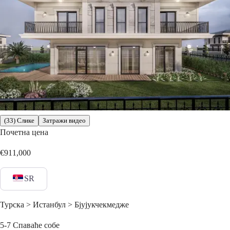
(33) Слике
Затражи видео
Почетна цена
€911,000
SR
Турска > Истанбул > Бјујукчекмедже
5-7
Спаваће собе