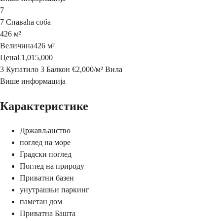
7
7 Спаваћа соба
426 м²
Величина
426 м²
Цена
€1,015,000
3 Купатило
3 Балкон
€2,000
/
м²
Вила
Више информација
Карактеристике
Држављанство
поглед на море
Градски поглед
Поглед на природу
Приватни базен
унутрашњи паркинг
паметан дом
Приватна Башта