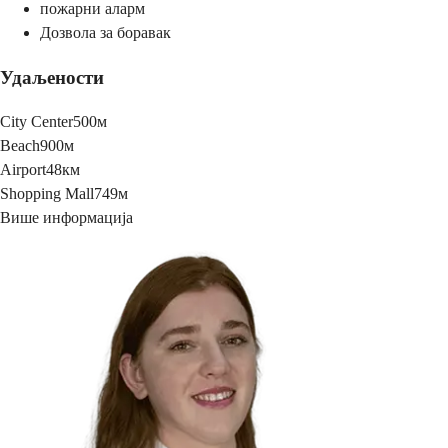
пожарни аларм
Дозвола за боравак
Удаљености
City Center
500м
Beach
900м
Airport
48км
Shopping Mall
749м
Више информација