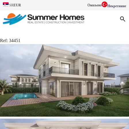
EUR
Омиљено
SR
Некретнине
Ref:
34451