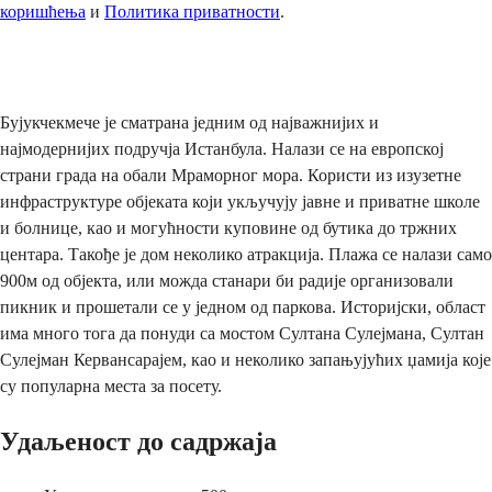
коришћења
и
Политика приватности
.
Пошаљи
Бујукчекмече је сматрана једним од најважнијих и
најмодернијих подручја Истанбула. Налази се на европској
страни града на обали Мраморног мора. Користи из изузетне
инфраструктуре објеката који укључују јавне и приватне школе
и болнице, као и могућности куповине од бутика до тржних
центара. Такође је дом неколико атракција. Плажа се налази само
900м од објекта, или можда станари би радије организовали
пикник и прошетали се у једном од паркова. Историјски, област
има много тога да понуди са мостом Султана Сулејмана, Султан
Сулејман Кервансарајем, као и неколико запањујућих џамија које
су популарна места за посету.
Удаљеност до садржаја