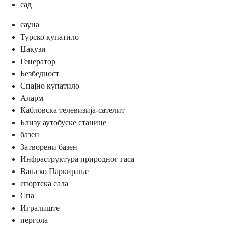
сад
сауна
Турско купатило
Џакузи
Генератор
Безбедност
Спајно купатило
Аларм
Кабловска телевизија-сателит
Близу аутобуске станице
базен
Затворени базен
Инфраструктура природног гаса
Вањско Паркирање
спортска сала
Спа
Игралиште
пергола