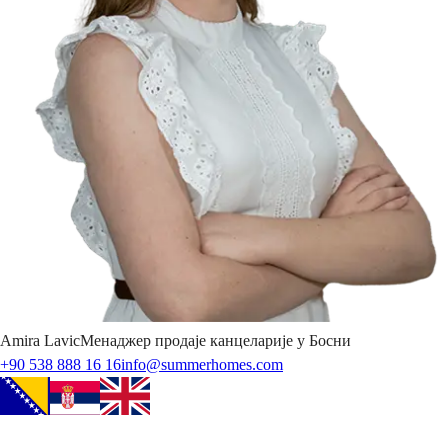
Amira
Lavic
Менаджер продаје канцеларије у Босни
+90 538 888 16 16
info@summerhomes.com