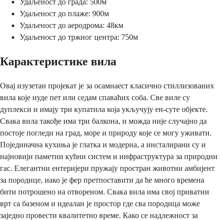
Удаљеност до града: 500м
Удаљеност до плаже: 900м
Удаљеност до аеродрома: 48км
Удаљеност до тржног центра: 750м
Карактеристике вила
Овај изузетан пројекат је за осамнаест класично стиллизованих
вила које нуде пет или седам спаваћих соба. Све виле су
дуплекси и имају три купатила која укључују ен-суте објекте.
Свака вила такође има три балкона, и можда није случајно да
постоје погледи на град, море и природу које се могу уживати.
Појединачна кухиња је глатка и модерна, а инсталирани су и
најновији паметни кућни систем и инфраструктура за природни
гас. Елегантни ентеријери пружају простран животни амбијент
за породице, иако је фер претпоставити да ће много времена
бити потрошено на отвореном. Свака вила има свој приватни
врт са базеном и идеалан је простор где сва породица може
заједно провести квалитетно време. Како се надлежност за