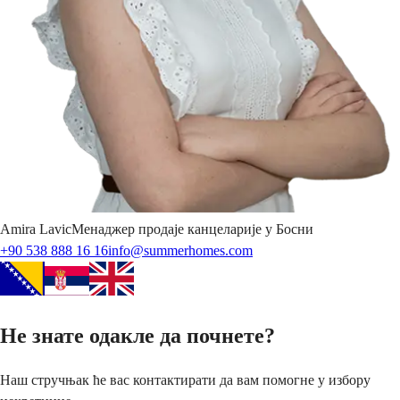
Amira
Lavic
Менаджер продаје канцеларије у Босни
+90 538 888 16 16
info@summerhomes.com
Не знате одакле да почнете?
Наш стручњак ће вас контактирати да вам помогне у избору