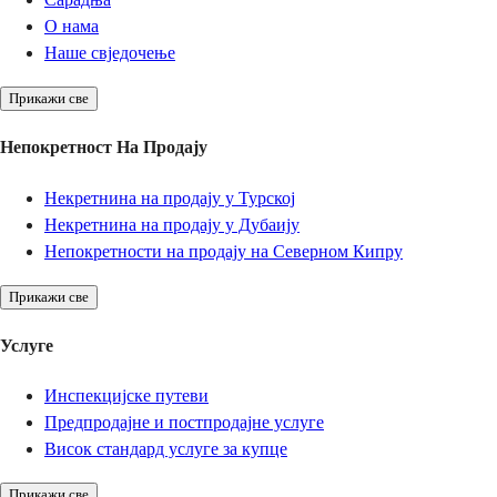
О нама
Наше свједочење
Прикажи све
Непокретност На Продају
Некретнина на продају у Турској
Некретнина на продају у Дубаију
Непокретности на продају на Северном Кипру
Прикажи све
Услуге
Инспекцијске путеви
Предпродајне и постпродајне услуге
Висок стандард услуге за купце
Прикажи све