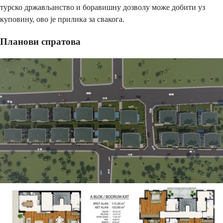
турско држављанство и боравишну дозволу може добити уз
куповину, ово је прилика за свакога.
Планови спратова