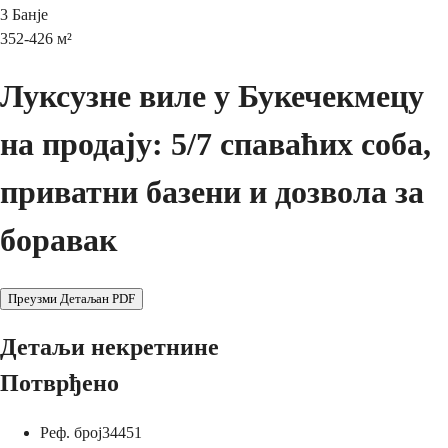
3
Банје
352-426
м²
Луксузне виле у Букечекмецу
на продају: 5/7 спаваћих соба,
приватни базени и дозвола за
боравак
Преузми Детаљан PDF
Детаљи некретнине
Потврђено
Реф. број
34451