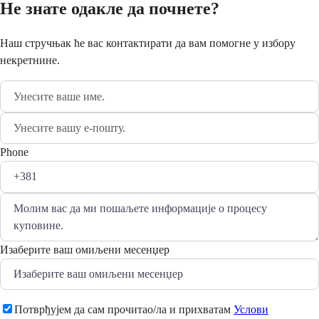
Не знате одакле да почнете?
Наш стручњак ће вас контактирати да вам помогне у избору
некретнине.
Phone
Изаберите ваш омиљени месенџер
Потврђујем да сам прочитао/ла и прихватам
Услови