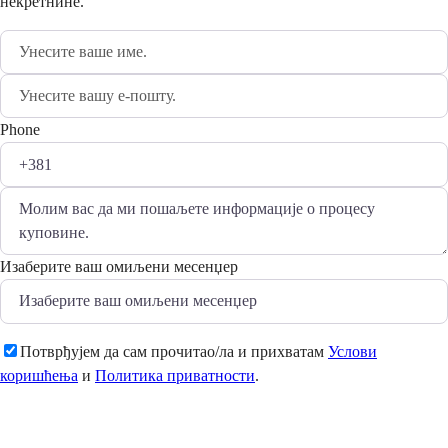
некретнине.
Phone
Изаберите ваш омиљени месенџер
Потврђујем да сам прочитао/ла и прихватам
Услови
коришћења
и
Политика приватности
.
Пошаљи