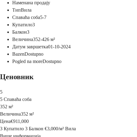
Намена
на продају
Тип
Вила
Спаваћа соба
5-7
Купатило
3
Балкон
3
Величина
352-426
м²
Датум завршетка
01-10-2024
Bazen
Dostupno
Pogled na more
Dostupno
Ценовник
5
5 Спаваћа соба
352 м²
Величина
352 м²
Цена
€911,000
3 Купатило
3 Балкон
€3,000
/
м²
Вила
Више информација