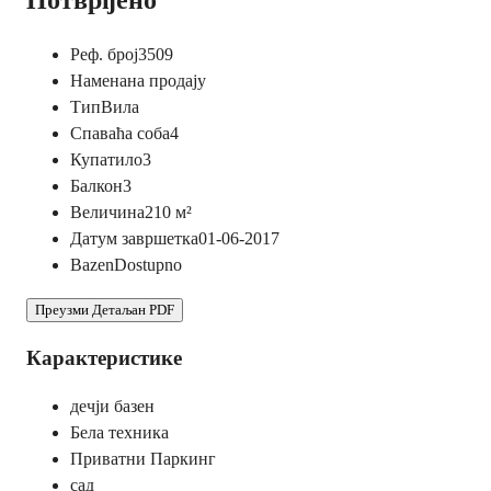
Потврђено
Реф. број
3509
Намена
на продају
Тип
Вила
Спаваћа соба
4
Купатило
3
Балкон
3
Величина
210
м²
Датум завршетка
01-06-2017
Bazen
Dostupno
Преузми Детаљан PDF
Карактеристике
дечји базен
Бела техника
Приватни Паркинг
сад