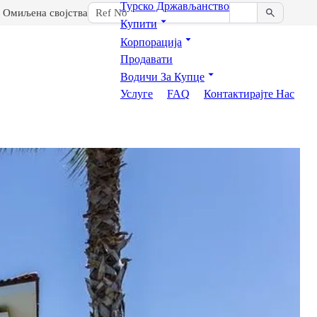
Турско Држављанство
Омиљена својства
Купити
Корпорација
Продавати
Водичи За Купце
Услуге
FAQ
Контактирајте Нас