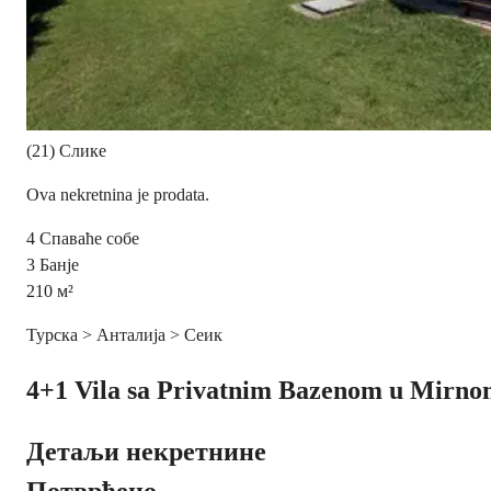
(21) Слике
Ova nekretnina je prodata.
4
Спаваће собе
3
Банје
210
м²
Турска > Анталија > Сеик
4+1 Vila sa Privatnim Bazenom u Mirnom
Детаљи некретнине