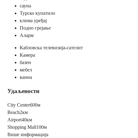
сауна
Турско купатило
клима уређај
Подно грејање
Аларм
Кабловска телевизија-сателит
Камера
базен
мебел
ванна
Удаљености
City Center
600м
Beach
2км
Airport
40км
Shopping Mall
100м
Више информација