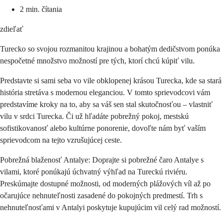
2 min. čítania
zdieľať
Turecko so svojou rozmanitou krajinou a bohatým dedičstvom ponúka
nespočetné množstvo možností pre tých, ktorí chcú kúpiť vilu.
Predstavte si sami seba vo vile obklopenej krásou Turecka, kde sa stará 
história stretáva s modernou eleganciou. V tomto sprievodcovi vám 
predstavíme kroky na to, aby sa váš sen stal skutočnosťou – vlastniť 
vilu v srdci Turecka. Či už hľadáte pobrežný pokoj, mestskú 
sofistikovanosť alebo kultúrne ponorenie, dovoľte nám byť vaším 
sprievodcom na tejto vzrušujúcej ceste.
Pobrežná blaženosť Antalye: Doprajte si pobrežné čaro Antalye s 
vilami, ktoré ponúkajú úchvatný výhľad na Tureckú riviéru. 
Preskúmajte dostupné možnosti, od moderných plážových víl až po 
očarujúce nehnuteľnosti zasadené do pokojných predmestí. Trh s 
nehnuteľnosťami v Antalyi poskytuje kupujúcim vil celý rad možností.