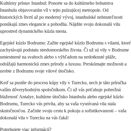
Kultúrny prístav Istanbul: Ponorte sa do kultúrneho bohatstva 
Istanbulu objavovaním víl v tejto pulzujúcej metropole. Od 
historických štvrtí až po moderný vývoj, istanbulské nehnuteľnosti 
ponúkajú zmes elegancie a pohodlia. Nájdite svoju dokonalú vilu 
uprostred dynamického kúzla mesta.
Egejské kúzlo Bodrumu: Zažite egejské kúzlo Bodrumu s vilami, ktoré 
zachytávajú podstatu stredomorského života. Či už sú vily v Bodrume 
umiestnené na svahoch alebo s výhľadom na nedotknuté pláže, 
odrážajú harmonickú zmes prírody a luxusu. Preskúmajte možnosti a 
urobte z Bodrumu svoje vilové útočisko.
Keď sa pustíte do procesu kúpy vily v Turecku, nech je táto príručka 
vaším dôveryhodným spoločníkom. Či už vás priťahuje pobrežná 
blaženosť Antalye, kultúrne útočisko Istanbulu alebo egejské kúzlo 
Bodrumu, Turecko vás privíta, aby sa vaša vysnívaná vila stala 
skutočnosťou. Začnite svoju cestu k pokoju a sofistikovanosti – vaša 
dokonalá vila v Turecku na vás čaká!
Potrebujete viac informácií?