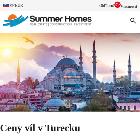
EUR
Obľúbené
SK
Vlastnosti
Ceny víl v Turecku