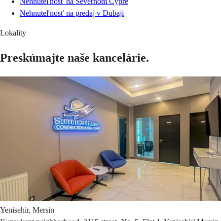
Nehnuteľnosť na Severnom Cypre
Nehnuteľnosť na predaj v Dubaji
Lokality
Preskúmajte naše kancelárie.
Yenisehir, Mersin