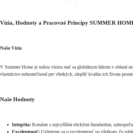
Vízia, Hodnoty a Pracovné Princípy SUMMER HOM
Naša Vízia
V Summer Home je našou víziou stať sa globálnym lídrom v oblasti neh
vlastníctvo nehnuteľností pre všetkých, zlepšiť kvalitu ich života pros
Naše Hodnoty
Integrita:
 Konáme s najvyššími etickými štandardmi, zabezpečuj
Excelentnosť:
 Usilujeme sa o excelentnosť vo všetkom, čo rob