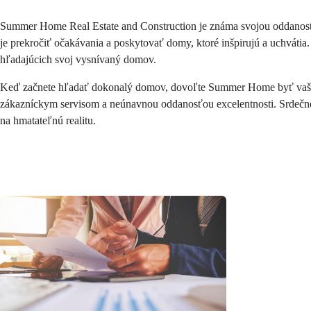
Summer Home Real Estate and Construction je známa svojou oddanosťou
je prekročiť očakávania a poskytovať domy, ktoré inšpirujú a uchváti
hľadajúcich svoj vysnívaný domov.
Keď začnete hľadať dokonalý domov, dovoľte Summer Home byť vaším 
zákazníckym servisom a neúnavnou oddanosťou excelentnosti. Srdečne
na hmatateľnú realitu.