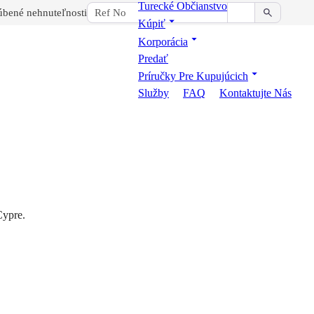
Turecké Občianstvo
bené nehnuteľnosti
Kúpiť
Korporácia
Predať
Príručky Pre Kupujúcich
Služby
FAQ
Kontaktujte Nás
Cypre.