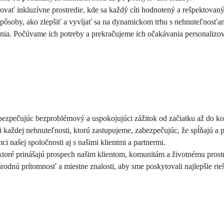
vať inkluzívne prostredie, kde sa každý cíti hodnotený a rešpektovaný
pôsoby, ako zlepšiť a vyvíjať sa na dynamickom trhu s nehnuteľnosťa
ania. Počúvame ich potreby a prekračujeme ich očakávania personalizo
zabezpečujúc bezproblémový a uspokojujúci zážitok od začiatku až do k
i každej nehnuteľnosti, ktorú zastupujeme, zabezpečujúc, že spĺňajú a
ci našej spoločnosti aj s našimi klientmi a partnermi.
ktoré prinášajú prospech našim klientom, komunitám a životnému prost
dnú prítomnosť a miestne znalosti, aby sme poskytovali najlepšie rieš