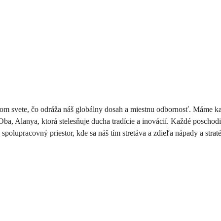
lom svete, čo odráža náš globálny dosah a miestnu odbornosť. Máme kan
Oba, Alanya, ktorá stelesňuje ducha tradície a inovácií. Každé poschod
spolupracovný priestor, kde sa náš tím stretáva a zdieľa nápady a straté