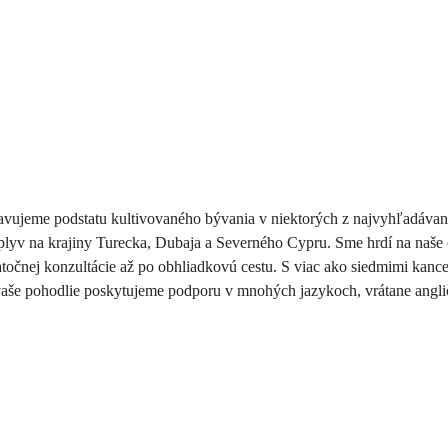
bjavujeme podstatu kultivovaného bývania v niektorých z najvyhľadávan
plyv na krajiny Turecka, Dubaja a Severného Cypru. Sme hrdí na naše 
točnej konzultácie až po obhliadkovú cestu. S viac ako siedmimi kance
vaše pohodlie poskytujeme podporu v mnohých jazykoch, vrátane angličti