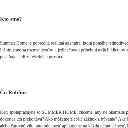
Kto sme?
Summer Home je popredná realitná agentúra, ktorá pomáha jednotlivco
Inšpirujeme sa rozmanitosťou a jedinečnými príbehmi našich klientov 
posilňuje ľudí zo všetkých prostredí.
Čo Robíme
Keď spolupracujete so SUMMER HOME, chceme, aby ste okamžite pocítili
dokonca ich prekonáva? Ako môžeme zlepšiť zážitok z bývania? Aké špe
alebo čarovnú vilu, túto oddanosť aplikujeme na každú nehnuteľnosť, 