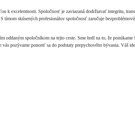
 k excelentnosti. Spoločnosť je zaviazaná dodržiavať integritu, tra
a. S tímom skúsených profesionálov spoločnosť zaručuje bezproblémovú,
oddaným spoločníkom na tejto ceste. Sme hrdí na to, že ponúkame ši
 vás pozývame ponoriť sa do podstaty prepychového bývania. Váš ideá