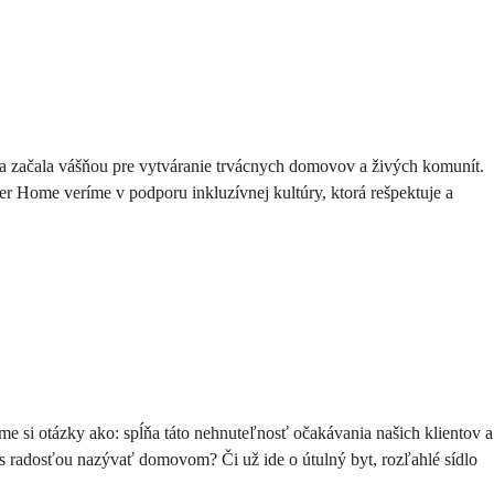
a začala vášňou pre vytváranie trvácnych domovov a živých komunít. 
 Home veríme v podporu inkluzívnej kultúry, ktorá rešpektuje a 
 si otázky ako: spĺňa táto nehnuteľnosť očakávania našich klientov a 
 radosťou nazývať domovom? Či už ide o útulný byt, rozľahlé sídlo 