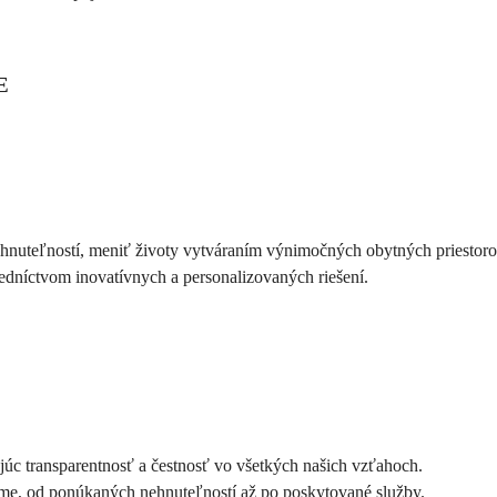
E
nuteľností, meniť životy vytváraním výnimočných obytných priestorov 
tredníctvom inovatívnych a personalizovaných riešení.
úc transparentnosť a čestnosť vo všetkých našich vzťahoch.
íme, od ponúkaných nehnuteľností až po poskytované služby.