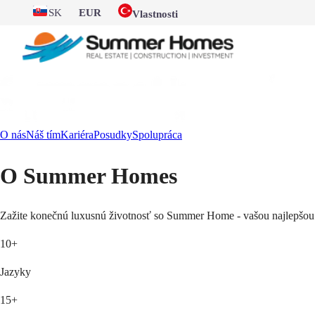
SK
EUR
Vlastnosti
O nás
Náš tím
Kariéra
Posudky
Spolupráca
O Summer Homes
Zažite konečnú luxusnú životnosť so Summer Home - vašou najlepšou
10+
Jazyky
15+