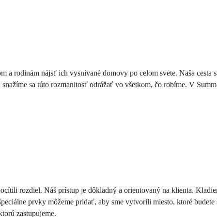
m a rodinám nájsť ich vysnívané domovy po celom svete. Naša cesta s
a snažíme sa túto rozmanitosť odrážať vo všetkom, čo robíme. V Summer
 rozdiel. Náš prístup je dôkladný a orientovaný na klienta. Kladieme
ciálne prvky môžeme pridať, aby sme vytvorili miesto, ktoré budete s
ktorú zastupujeme.