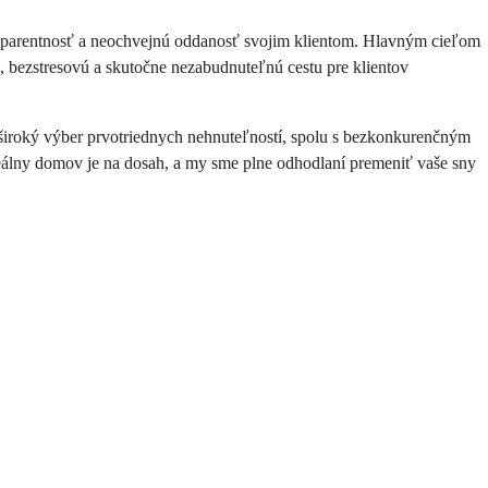
nsparentnosť a neochvejnú oddanosť svojim klientom. Hlavným cieľom 
 bezstresovú a skutočne nezabudnuteľnú cestu pre klientov 
roký výber prvotriednych nehnuteľností, spolu s bezkonkurenčným 
lny domov je na dosah, a my sme plne odhodlaní premeniť vaše sny 