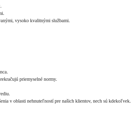
.
mi.
vanými, vysoko kvalitnými službami.
onca.
 prekračujú priemyselné normy.
rediu.
enia v oblasti nehnuteľností pre našich klientov, nech sú kdekoľvek.